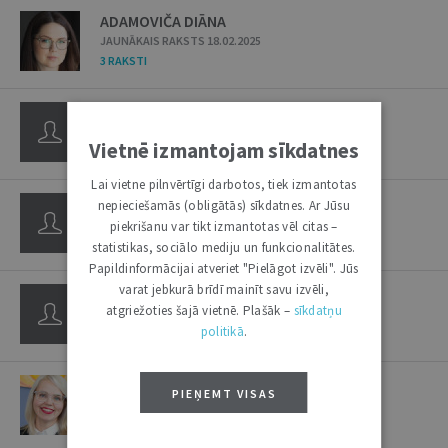
ADAMOVIČA DIĀNA
JAUNĀKAIS RAKSTS 18.02.2025
3 RAKSTI
ADLERS MODRIS
JAUNĀKAIS RAKSTS 13.08.2019
Vietnē izmantojam sīkdatnes
2 RAKSTI
Lai vietne pilnvērtīgi darbotos, tiek izmantotas
AGEŠINS VALĒRIJS
nepieciešamās (obligātās) sīkdatnes. Ar Jūsu
JAUNĀKAIS RAKSTS 23.08.2011
piekrišanu var tikt izmantotas vēl citas –
1 RAKSTS
statistikas, sociālo mediju un funkcionalitātes.
Papildinformācijai atveriet "Pielāgot izvēli". Jūs
varat jebkurā brīdī mainīt savu izvēli,
AIGARS GUNĀRS
atgriežoties šajā vietnē. Plašāk –
sīkdatņu
JAUNĀKAIS RAKSTS 16.09.2014
politikā
.
3 RAKSTI
/
1 INTERVIJA
AIZUPE INDRA
PIEŅEMT VISAS
JAUNĀKAIS RAKSTS 09.04.2024
4 RAKSTI