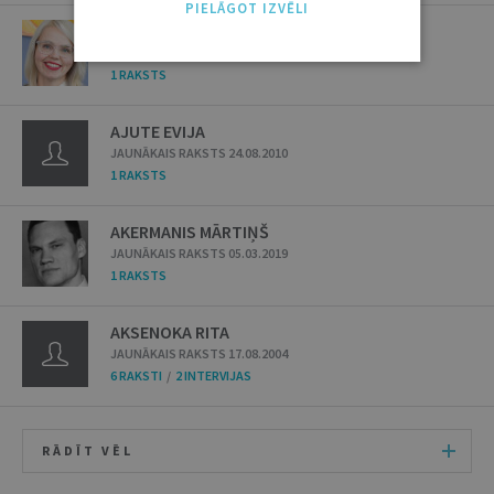
PIELĀGOT IZVĒLI
AIZUPE-DZINTARE INDRA
JAUNĀKAIS RAKSTS 09.06.2026
1 RAKSTS
AJUTE EVIJA
JAUNĀKAIS RAKSTS 24.08.2010
1 RAKSTS
AKERMANIS MĀRTIŅŠ
JAUNĀKAIS RAKSTS 05.03.2019
1 RAKSTS
AKSENOKA RITA
JAUNĀKAIS RAKSTS 17.08.2004
6 RAKSTI
/
2 INTERVIJAS
RĀDĪT VĒL