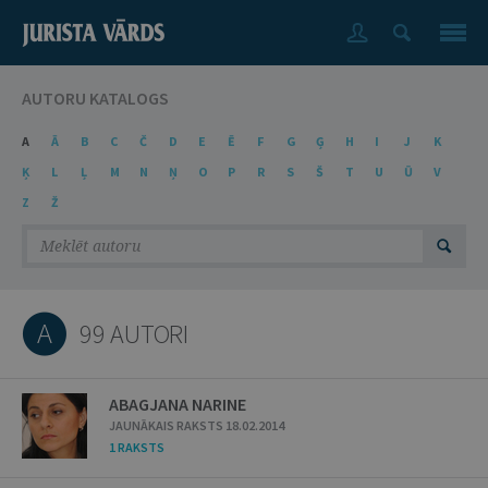
AUTORU KATALOGS
A
Ā
B
C
Č
D
E
Ē
F
G
Ģ
H
I
J
K
Ķ
L
Ļ
M
N
Ņ
O
P
R
S
Š
T
U
Ū
V
Z
Ž
A
99 AUTORI
ABAGJANA NARINE
JAUNĀKAIS RAKSTS 18.02.2014
1 RAKSTS