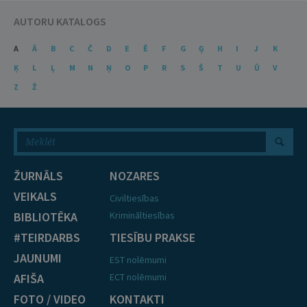
AUTORU KATALOGS
A
Ā
B
C
Č
D
E
Ē
F
G
Ģ
H
I
J
K
Ķ
L
Ļ
M
N
Ņ
O
P
R
S
Š
T
U
Ū
V
Z
Ž
ŽURNĀLS
NOZARES
VEIKALS
Civiltiesības
BIBLIOTĒKA
Krimināltiesības
#TEIRDARBS
TIESĪBU PRAKSE
JAUNUMI
EST nolēmumi
AFIŠA
ECT nolēmumi
FOTO / VIDEO
KONTAKTI