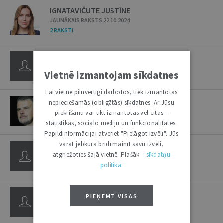
IGNATAVIČUTE JUSTĪNE
JAUNĀKAIS RAKSTS 22.10.2024
2 RAKSTI
IGNATJEVA A.
JAUNĀKAIS RAKSTS 09.03.2004
Vietnē izmantojam sīkdatnes
1 RAKSTS
Lai vietne pilnvērtīgi darbotos, tiek izmantotas
IJABS IVARS
nepieciešamās (obligātās) sīkdatnes. Ar Jūsu
JAUNĀKAIS RAKSTS 15.04.2025
piekrišanu var tikt izmantotas vēl citas –
1 RAKSTS
statistikas, sociālo mediju un funkcionalitātes.
Papildinformācijai atveriet "Pielāgot izvēli". Jūs
varat jebkurā brīdī mainīt savu izvēli,
IKLĀVA ĀRIJA
atgriežoties šajā vietnē. Plašāk –
sīkdatņu
JAUNĀKAIS RAKSTS 15.06.2004
politikā
.
1 RAKSTS
/
1 INTERVIJA
IKSTENS JĀNIS
PIEŅEMT VISAS
JAUNĀKAIS RAKSTS 12.03.2002
2 RAKSTI