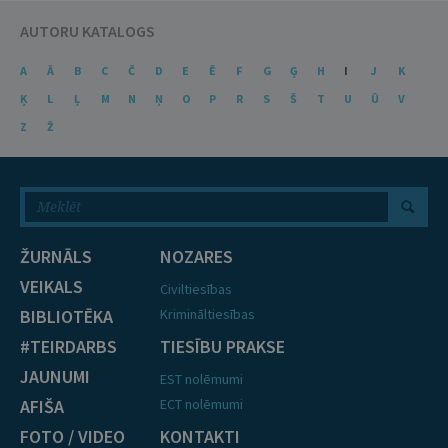
AUTORU KATALOGS
A
Ā
B
C
Č
D
E
Ē
F
G
Ģ
H
I
J
K
Ķ
L
Ļ
M
N
Ņ
O
P
R
S
Š
T
U
Ū
V
Z
Ž
ŽURNĀLS
NOZARES
VEIKALS
Civiltiesības
BIBLIOTĒKA
Krimināltiesības
#TEIRDARBS
TIESĪBU PRAKSE
JAUNUMI
EST nolēmumi
AFIŠA
ECT nolēmumi
FOTO / VIDEO
KONTAKTI