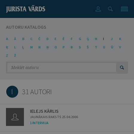
AUTORU KATALOGS
A
Ā
B
C
Č
D
E
Ē
F
G
Ģ
H
I
J
K
Ķ
L
Ļ
M
N
Ņ
O
P
R
S
Š
T
U
Ū
V
Z
Ž
I
31 AUTORI
IELEJS KĀRLIS
JAUNĀKAIS RAKSTS 25.04.2006
1 INTERVIJA