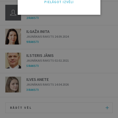
PIELĀGOT IZVĒLI
IKVILDS EDUARDS
JAUNĀKAIS RAKSTS 30.01.2007
2 RAKSTI
ILGAŽA INITA
JAUNĀKAIS RAKSTS 24.09.2024
9 RAKSTI
ILSTERIS JĀNIS
JAUNĀKAIS RAKSTS 02.02.2021
5 RAKSTI
ILVES ANETE
JAUNĀKAIS RAKSTS 14.04.2026
3 RAKSTI
RĀDĪT VĒL