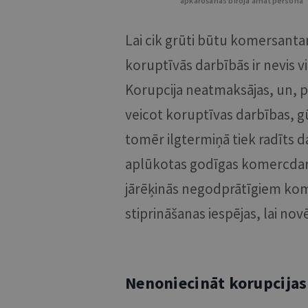
apkarošanas biroja amatpersona
Lai cik grūti būtu komersanta
koruptīvās darbībās ir nevis v
Korupcija neatmaksājas, un, p
veicot koruptīvas darbības, 
tomēr ilgtermiņā tiek radīts d
aplūkotas godīgas komercdarb
jārēķinās negodprātīgiem kom
stiprināšanas iespējas, lai nov
Nenoniecināt korupcijas