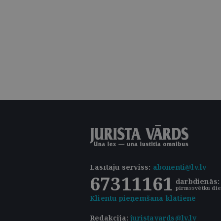
Lasītāju serviss
:
abonenti@lv.lv
67311161
darbdienās: 
pirmssvētku die
Klientu pieņemšana klātienē
Redakcija:
juristavards@lv.lv