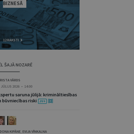
BIZNESĀ
12 RAKSTI
ĒL ŠAJĀ NOZARĒ
RISTA VĀRDS
. JŪLIJS 2026 • 14:00
spertu saruna jūlijā: krimināltiesības
 būvniecības riski
DONA KIPĀNE
EVIJA VĪNKALNA
,