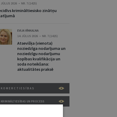
. JŪLIJS 2026 • NR. 7 (1425)
cidīvs krimināltiesisko zinātņu
katījumā
EVIJA VĪNKALNA
14. JŪLIJS 2026 • NR. 7 (1425)
Atsevišķa (vienota)
noziedzīga nodarījuma un
noziedzīgu nodarījumu
kopības kvalifikācija un
soda noteikšana:
aktualitātes praksē
KOMERCTIESĪBAS
KRIMINĀLTIESĪBAS UN PROCESS