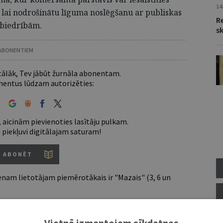
14
 lai nodrošinātu līguma noslēgšanu ar publiskas
Re
abiedrībām.
s
 ABONENTIEM
 tālāk, Tev jābūt žurnāla abonentam.
entus lūdzam autorizēties:
 aicinām pievienoties lasītāju pulkam.
u piekļuvi digitālajam saturam!
ABONĒT
nam lietotājam piemērotākais ir "Mazais" (3, 6 un