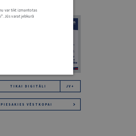
URNĀLU KATALOGS /
VISI ŽURNĀLI
nu var tikt izmantotas
i". Jūs varat jebkurā
7
14. JŪLIJS 2026
NR 7 (1425)
TIKAI DIGITĀLI
JV+
PIESAKIES VĒSTKOPAI