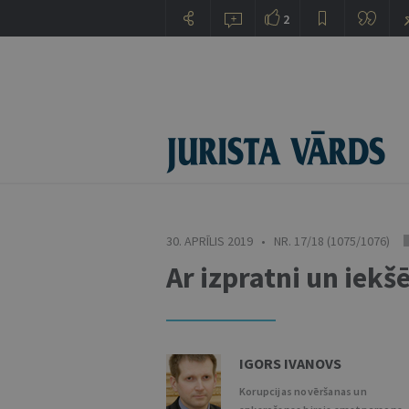
2
30. APRĪLIS 2019 • NR. 17/18 (1075/1076)
Ar izpratni un iekš
IGORS IVANOVS
Korupcijas novēršanas un