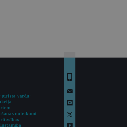
"Jurista Vārdu"
kcija
oriem
ošanas noteikumi
rtiesības
kļūstamība