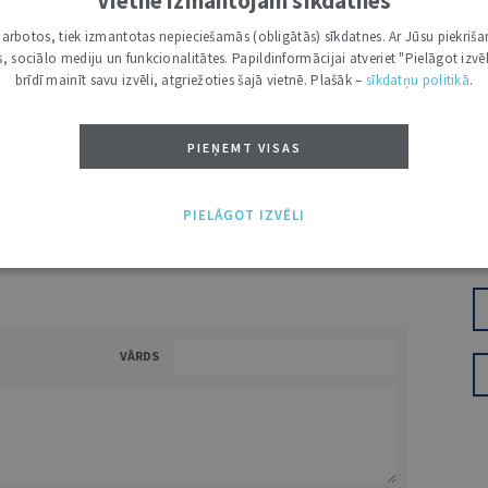
Vietnē izmantojam sīkdatnes
7 d.
Ž
i darbotos, tiek izmantotas nepieciešamās (obligātās) sīkdatnes. Ar Jūsu piekriša
utoru
kas, sociālo mediju un funkcionalitātes. Papildinformācijai atveriet "Pielāgot izvēl
e grāmatžurnāli
brīdī mainīt savu izvēli, atgriežoties šajā vietnē. Plašāk –
sīkdatņu politikā
.
 citāti, mapes
PIEŅEMT VISAS
ĪS IESPĒJAS TAVAI IZVĒLEI: MAZAIS, VIDĒJAIS UN LIELAIS ABONEMENTS!
PIELĀGOT IZVĒLI
VĀRDS