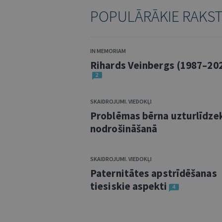
POPULĀRĀKIE RAKS
IN MEMORIAM
Rihards Veinbergs (1987–20
2
SKAIDROJUMI. VIEDOKĻI
Problēmas bērna uzturlīdze
nodrošināšanā
SKAIDROJUMI. VIEDOKĻI
Paternitātes apstrīdēšanas
tiesiskie aspekti
4