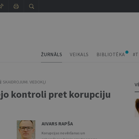
ŽURNĀLS
VEIKALS
BIBLIOTĒKA
#T
SKAIDROJUMI. VIEDOKĻI
V
ējo kontroli pret korupciju
AIVARS RAPŠA
Korupcijas novēršanas un