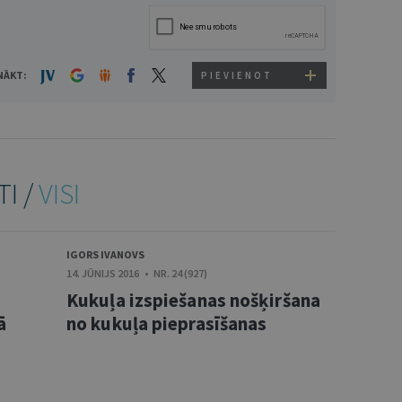
NĀKT:
PIEVIENOT
TI /
VISI
IGORS IVANOVS
14. JŪNIJS 2016 • NR. 24 (927)
Kukuļa izspiešanas nošķiršana
ā
no kukuļa pieprasīšanas