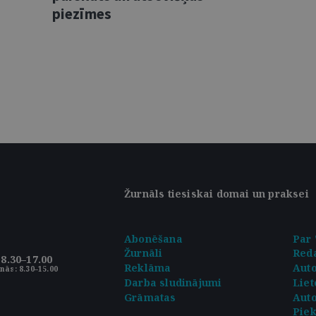
piezīmes
Žurnāls tiesiskai domai un praksei
Abonēšana
Par 
Žurnāli
Reda
8.30–17.00
Reklāma
Aut
nās: 8.30–15.00
Darba sludinājumi
Liet
Grāmatas
Auto
Pie