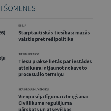
TI ŠOMĒNES
ESEJA
26)
Starptautiskās tiesības: mazās
valstis pret reālpolitiku
TIESĪBU PRAKSE
kļu
Tiesu prakse lietās par iestādes
atteikumu atjaunot nokavēto
procesuālo termiņu
SKAIDROJUMI. VIEDOKĻI
Vienpusēja līguma izbeigšana:
Civillikuma regulējuma
pārskats un atsevišķas