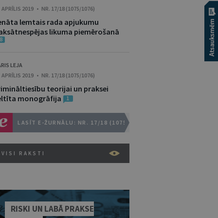
. APRĪLIS 2019 • NR. 17/18 (1075/1076)
enāta lemtais rada apjukumu
aksātnespējas likuma piemērošanā
8
RIS LEJA
. APRĪLIS 2019 • NR. 17/18 (1075/1076)
imināltiesību teorijai un praksei
eltīta monogrāfija
1
LASĪT E-ŽURNĀLU: NR. 17/18 (1075/1076)
VISI RAKSTI
RISKI UN LABĀ PRAKSE