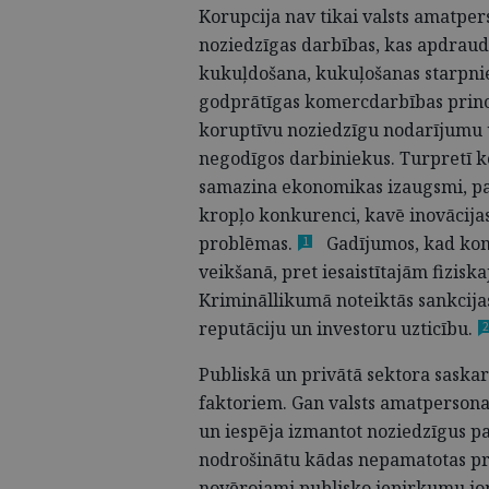
Korupcija nav tikai valsts amatper
noziedzīgas darbības, kas apdraud
kukuļdošana, kukuļošanas starpniec
godprātīgas komercdarbības princ
koruptīvu noziedzīgu nodarījumu u
negodīgos darbiniekus. Turpretī k
samazina ekonomikas izaugsmi, pas
kropļo konkurenci, kavē inovācijas
problēmas.
Gadījumos, kad kom
1
veikšanā, pret iesaistītajām fizis
Krimināllikumā noteiktās sankcijas
reputāciju un investoru
uzticību.
2
Publiskā un privātā sektora saskar
faktoriem. Gan valsts amatpersona
un iespēja izmantot noziedzīgus p
nodrošinātu kādas nepamatotas prie
novērojami publisko iepirkumu jom