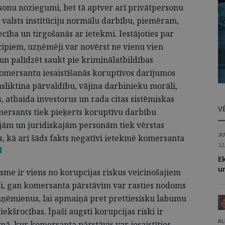
sonu noziegumi, bet tā aptver arī privātpersonu
 valsts institūciju normālu darbību, piemēram,
ība un tirgošanās ar ietekmi. Iestājoties par
ipiem, uzņēmēji var novērst ne vienu vien
n palīdzēt saukt pie kriminālatbildības
omersantu iesaistīšanās koruptīvos darījumos
liktina pārvaldību, vājina darbinieku morāli,
, atbaida investorus un rada citas sistēmiskas
V
ersants tiek pieķerts koruptīvu darbību
kajām un juridiskajām personām tiek vērstas
JU
, kā arī šāds fakts negatīvi ietekmē komersanta
22
Ek
un
sme ir viens no korupcijas riskus veicinošajiem
i, gan komersanta pārstāvim var rasties nodoms
aņēmienus, lai apmaiņā pret prettiesisku labumu
kšrocības. Īpaši augsti korupcijas riski ir
AL
ā, kur komersanta pārstāvis var iesaistīties