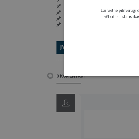
Pieeja jaunākajam izdevumam
Neierobežota pieeja arhīvam – 24 h/
Lai vietne pilnvērtīg
Vairāk nekā 18 000 rakstu un 2000 a
vēl citas – statisti
Visi tematiskie numuri un ikgadēji
Personalizētās iespējas – piezīmes,
ABONĒ 2026.GADAM!
TR
0 KOMENTĀRI