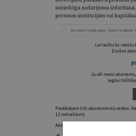
noziedzīga nodarījuma izdarīšanā,
personas institūcijām vai kapitāls
ŠIS RAKSTS PIEEJAMS “JURISTA VĀRDA”
Lai lasītu šo rakstu
Esošos abon
Ja vēl neesi abonents,
Iegūsi tūlītēj
Piedāvājam trīs abonementu veidus. Vie
12 mēnešiem).
Abonentu ieguvumi: