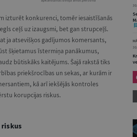
apkarošanas biroja amatpersona
30
S
m izturēt konkurenci, tomēr iesaistīšanās
M
3
iegls ceļš uz izaugsmi, bet gan strupceļš.
at ja atsevišķos gadījumos komersants,
MĀ
30
gūst šķietamus īstermiņa panākumus,
Kr
audz būtiskāks kaitējums. Šajā rakstā tiks
v
ības priekšrocības un sekas, ar kurām ir
ersantiem, kā arī iekšējās kontroles
ērstu korupcijas riskus.
 riskus