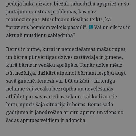
pēdējā laikā aizvien biežāk sabiedrībā apspriež ar šo
jautājumu saistītās problēmas, kas nav
maznozīmīgas. Musulmaņu tiesībās teikts, ka
"pravietis bērniem vēlējis pasauli".
Vai un cik tas ir
3
aktuāli mūsdienu sabiedrībā?
Bērns ir būtne, kurai ir nepieciešamas īpašas rūpes,
un bērna pilnvērtīgas dzīves sastāvdaļa ir ģimene,
kurā bērns ir vecāku aprūpēts. Tomēr dzīve mēdz
būt nežēlīga, dažkārt atņemot bērnam iespēju augt
savā ģimenē. Iemesli var būt dažādi – liktenīga
nelaime vai vecāku bezrūpība un nevēlēšanās
atbildēt par savas rīcības sekām. Lai kādi arī tie
būtu, upuris šajā situācijā ir bērns. Bērns šādā
gadījumā ir jānodrošina ar citu aprūpi un viens no
šādas aprūpes veidiem ir adopcija.