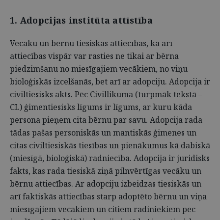
1. Adopcijas institūta attīstība
Vecāku un bērnu tiesiskās attiecības, kā arī
attiecības vispār var rasties ne tikai ar bērna
piedzimšanu no miesīgajiem vecākiem, no viņu
bioloģiskās izcelšanās, bet arī ar adopciju. Adopcija ir
civiltiesisks akts. Pēc Civillikuma (turpmāk tekstā –
CL) ģimentiesisks līgums ir līgums, ar kuru kāda
persona pieņem cita bērnu par savu. Adopcija rada
tādas pašas personiskās un mantiskās ģimenes un
citas civiltiesiskās tiesības un pienākumus kā dabiskā
(miesīgā, bioloģiskā) radniecība. Adopcija ir juridisks
fakts, kas rada tiesiskā ziņā pilnvērtīgas vecāku un
bērnu attiecības. Ar adopciju izbeidzas tiesiskās un
arī faktiskās attiecības starp adoptēto bērnu un viņa
miesīgajiem vecākiem un citiem radiniekiem pēc