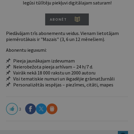
Iegūsi tūlītēju piekļuvi digitālajam saturam!
ABONĒT
Piedāvājam trīs abonementu veidus. Vienam lietotājam
piemērotākais ir "Mazais" (3, 6 un 12 mēnešiem).
Abonentu ieguvumi:
Pieeja jaunākajam izdevumam
Neierobežota pieeja arhīvam – 24 h/7 d.
Vairāk nekā 18 000 rakstu un 2000 autoru
Visi tematiskie numuri un ikgadējie grāmatžurnāli
Personalizētās iespējas – piezīmes, citāti, mapes
3