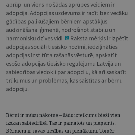
aprūpi un viens no šādas aprūpes veidiem ir
adopcija. Adopcijas uzdevums ir radīt bez vecāku
gādības palikušajiem bērniem apstākļus
audzināšanai ģimenē, nodrošinot stabilu un
harmonisku dzīves vidi.
Raksta mērķis ir izpētīt
2
adopcijas sociāli tiesisko nozīmi, iedziļināties
adopcijas institūta rašanās vēsturē, apskatīt
esošo adopcijas tiesisko regulējumu Latvijā un
sabiedrības viedokli par adopciju, kā arī saskatīt
trūkumus un problēmas, kas saistītas ar bērnu
adopciju.
Bērni ir mūsu nākotne – šāds izteikums bieži vien
izskan sabiedrībā. Tas ir pamatots un pieņemts.
Bērniem ir savas tiesības un pienākumi. Tomēr