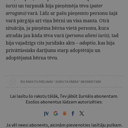
iuris
) un turpmāk bija pieņēmēja tēva (
pater
arrogans
) varā. Līdz ar pašu pieņemto personu šajā
varā pārgāja arī viņa bērni un visa manta. Otrā
situācija, ja pieņēma bērna vietā personu, kura
atradās jau kāda tēva varā (
persona alieni iuris
), tad
bija vajadzīgs cits juridisks akts –
adoptio
, kas bija
privāttiesisks darījums starp adoptētāju un
adoptējamā bērna tēvu.
ŠIS RAKSTS PIEEJAMS “JURISTA VĀRDA” ABONENTIEM
Lai lasītu šo rakstu tālāk, Tev jābūt žurnāla abonentam.
Esošos abonentus lūdzam autorizēties:
Ja vēl neesi abonents, aicinām pievienoties lasītāju pulkam.