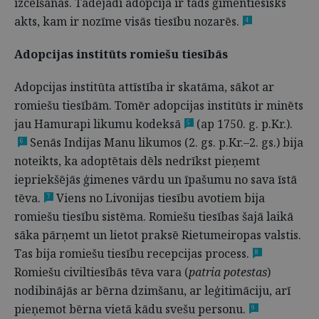
izcelšanās. Tādējādi adopcija ir tāds ģimentiesisks
akts, kam ir nozīme visās tiesību nozarēs.
4
Adopcijas institūts romiešu tiesībās
Adopcijas institūta attīstība ir skatāma, sākot ar
romiešu tiesībām. Tomēr adopcijas institūts ir minēts
jau Hamurapi likumu kodeksā
(ap 1750. g. p.Kr.).
5
Senās Indijas Manu likumos (2. gs. p.Kr.–2. gs.) bija
6
noteikts, ka adoptētais dēls nedrīkst pieņemt
iepriekšējās ģimenes vārdu un īpašumu no sava īstā
tēva.
Viens no Livonijas tiesību avotiem bija
7
romiešu tiesību sistēma. Romiešu tiesības šajā laikā
sāka pārņemt un lietot praksē Rietumeiropas valstis.
Tas bija romiešu tiesību recepcijas process.
8
Romiešu civiltiesībās tēva vara (
patria potestas
)
nodibinājās ar bērna dzimšanu, ar leģitimāciju, arī
pieņemot bērna vietā kādu svešu personu.
9