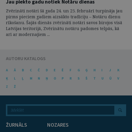
Jau piekto gadu notiek Notāru dienas
Zvērināti notāri šā gada 24. un 25. februārī turpināja jau
pirms pieciem gadiem aizsākto tradīciju – Notāru dienu
rīkošanu. Šajās dienās zvērināti notāri savos birojos visā
Latvijas teritorijā, Zvērinātu notāru padomes telpās, kā
arī ar modernajiem ...
AUTORU KATALOGS
A
Ā
B
C
Č
D
E
Ē
F
G
Ģ
H
I
J
K
Ķ
L
Ļ
M
N
Ņ
O
P
R
S
Š
T
U
Ū
V
Z
Ž
ŽURNĀLS
NOZARES