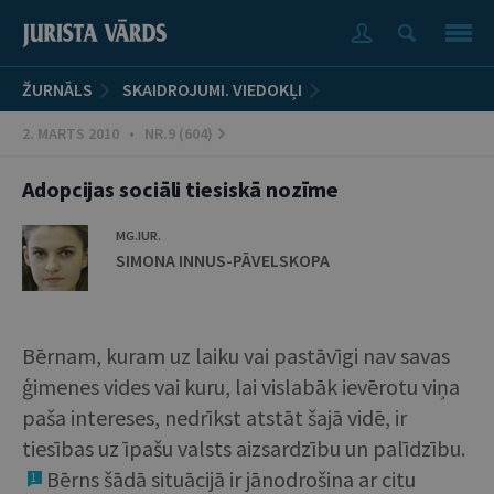
ŽURNĀLS
SKAIDROJUMI. VIEDOKĻI
2. MARTS 2010 • NR.9 (604)
Adopcijas sociāli tiesiskā nozīme
MG.IUR.
SIMONA INNUS-PĀVELSKOPA
Bērnam, kuram uz laiku vai pastāvīgi nav savas
ģimenes vides vai kuru, lai vislabāk ievērotu viņa
paša intereses, nedrīkst atstāt šajā vidē, ir
tiesības uz īpašu valsts aizsardzību un palīdzību.
Bērns šādā situācijā ir jānodrošina ar citu
1