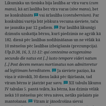
Likumiska un tiesiska bija laulība ar vīra varu (
cum
manu
), kā arī laulība bez vīra varas (
sine manu
), bet
ne konkubināts
vai ārlaulība (
contubernium
). Par
10
konkubīni varēja būt jebkura vecuma sieviete, taču
ne jaunāka par 12 gadiem.
Par laulībā likumīgi
11
dzimušu uzskatīja bērnu, kurš piedzimis ne agrāk kā
182. dienā pēc laulības nodibināšanas un ne vēlāk kā
10 mēnešus pēc laulības izbeigšanās (prezumpcija).
Ulp.D.38, 16, 3, 11-12: qui centesimo octogensimo
secundo die natus est [.
.] iusto tempore videri natum
[.
.] Post decem menses mortisnatus non admitteretur
ad legitimam hereditatem
.
Ja sieviete paziņo, ka
12
viņa ir stāvoklī, 30 dienu laikā pēc šķiršanās, tad
vīram bērns ir jāatzīst par savu.
XII tabulu likumu
13
IV tabulas 5. pantā teikts, ka bērns, kas dzimis vēlāk
nekā 10 mēnešus pēc tēva nāves, netiks pielaists pie
mantošanas.
Vīram ir jānodrošina sievai
14