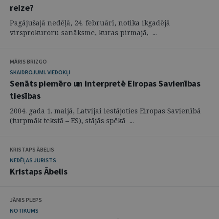
reize?
Pagājušajā nedēļā, 24. februārī, notika ikgadējā
virsprokuroru sanāksme, kuras pirmajā, ...
MĀRIS BRIZGO
SKAIDROJUMI. VIEDOKĻI
Senāts piemēro un interpretē Eiropas Savienības
tiesības
2004. gada 1. maijā, Latvijai iestājoties Eiropas Savienībā
(turpmāk tekstā – ES), stājās spēkā ...
KRISTAPS ĀBELIS
NEDĒĻAS JURISTS
Kristaps Ābelis
JĀNIS PLEPS
NOTIKUMS