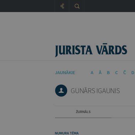
JAUNĀKIE
A
Ā
B
C
Č
D
GUNĀRS IGAUNIS
ŽURNĀLS
NUMURA TĒMA