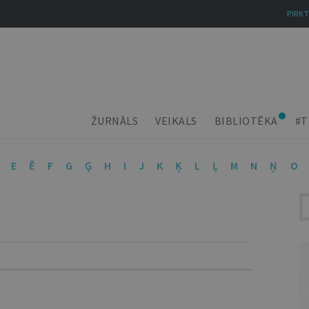
PIRKT
ŽURNĀLS
VEIKALS
BIBLIOTĒKA
#T
E
Ē
F
G
Ģ
H
I
J
K
Ķ
L
Ļ
M
N
Ņ
O