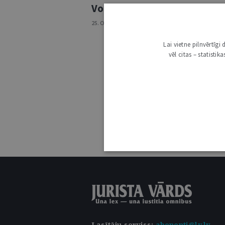
Voi latvīši poši zyna, kas ir 
25. OKTOBRIS 2011 • NR. 43 (690)
Lai vietne pilnvērtīg
vēl citas – statisti
Lasītāju serviss
:
abonenti@lv.lv