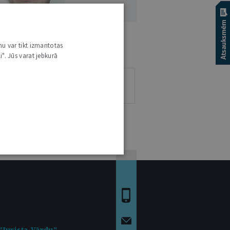
UNĀRS IGAUNIS
nu var tikt izmantotas
i". Jūs varat jebkurā
1
0
0
0
RAKSTS
VIEDOKĻI
ESEJAS
"Jurista Vārdu"