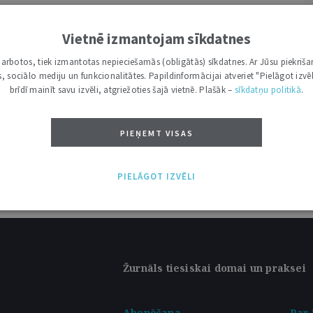
latvīšu volūda?
7
Vietnē izmantojam sīkdatnes
G
i darbotos, tiek izmantotas nepieciešamās (obligātās) sīkdatnes. Ar Jūsu piekriša
kas, sociālo mediju un funkcionalitātes. Papildinformācijai atveriet "Pielāgot izvēl
brīdī mainīt savu izvēli, atgriežoties šajā vietnē. Plašāk –
sīkdatņu politikā
.
PIEŅEMT VISAS
PIELĀGOT IZVĒLI
Žurnāls tiesiskai domai un praksei
Abonēšana
Par 