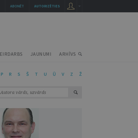
ABONĒT
AUTORIZĒTIES
EIRDARBS
JAUNUMI
ARHĪVS
P
R
S
Š
T
U
Ū
V
Z
Ž