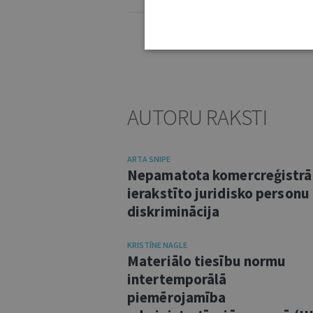
AUTORU RAKSTI
ARTA SNIPE
Nepamatota komercreģistrā
ierakstīto juridisko personu
diskriminācija
KRISTĪNE NAGLE
Materiālo tiesību normu
intertemporālā
piemērojamība