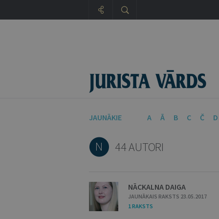
JAUNĀKIE
A
Ā
B
C
Č
D
N
44 AUTORI
NĀCKALNA DAIGA
JAUNĀKAIS RAKSTS 23.05.2017
1 RAKSTS