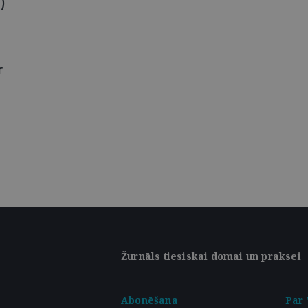
)
r
Žurnāls tiesiskai domai un praksei
Abonēšana
Par 