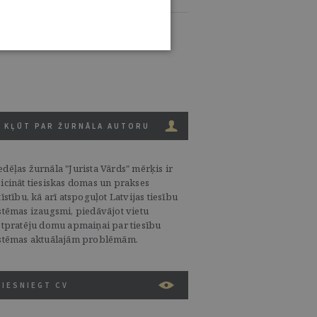
KĻŪT PAR ŽURNĀLA AUTORU
dēļas žurnāla "Jurista Vārds" mērķis ir
icināt tiesiskas domas un prakses
tīstību, kā arī atspoguļot Latvijas tiesību
stēmas izaugsmi, piedāvājot vietu
etpratēju domu apmaiņai par tiesību
stēmas aktuālajām problēmām.
IESNIEGT CV