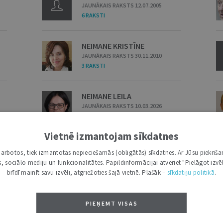
JAUNĀKAIS RAKSTS 12.07.2005
6 RAKSTI
NEIMANE KRISTĪNE
JAUNĀKAIS RAKSTS 30.11.2010
3 RAKSTI
NEIMANE LEILA
JAUNĀKAIS RAKSTS 10.03.2026
4 RAKSTI
Vietnē izmantojam sīkdatnes
NEIMANE LIENE
i darbotos, tiek izmantotas nepieciešamās (obligātās) sīkdatnes. Ar Jūsu piekriša
JAUNĀKAIS RAKSTS 19.03.2024
kas, sociālo mediju un funkcionalitātes. Papildinformācijai atveriet "Pielāgot izvēl
3 RAKSTI
brīdī mainīt savu izvēli, atgriežoties šajā vietnē. Plašāk –
sīkdatņu politikā
.
NEIMANIS JĀNIS
PIEŅEMT VISAS
JAUNĀKAIS RAKSTS 02.12.2025
51 RAKSTI
/
2 INTERVIJAS
/
2 ESEJAS