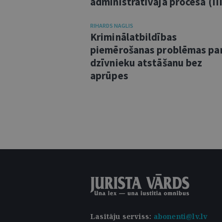
administratīvajā procesā (III
RIHARDS NAGLIS
Kriminālatbildības
piemērošanas problēmas pa
dzīvnieku atstāšanu bez
aprūpes
Lasītāju serviss
:
abonenti@lv.lv