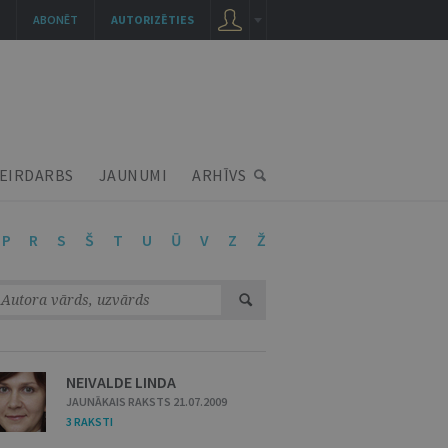
ABONĒT
AUTORIZĒTIES
EIRDARBS
JAUNUMI
ARHĪVS
P
R
S
Š
T
U
Ū
V
Z
Ž
NEIVALDE LINDA
JAUNĀKAIS RAKSTS 21.07.2009
3 RAKSTI