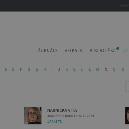
PIRKT
ŽURNĀLS
VEIKALS
BIBLIOTĒKA
#T
E
Ē
F
G
Ģ
H
I
J
K
Ķ
L
Ļ
M
N
Ņ
O
NARNICKA VITA
JAUNĀKAIS RAKSTS 26.11.2024
1 RAKSTS