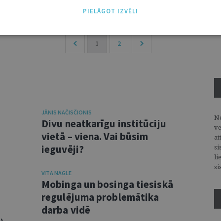
PIELĀGOT IZVĒLI
1
2
JĀNIS NAČISČIONIS
Ne
Divu neatkarīgu institūciju
ve
vietā – viena. Vai būsim
at
ieguvēji?
si
li
si
VITA NAGLE
Mobinga un bosinga tiesiskā
regulējuma problemātika
darba vidē