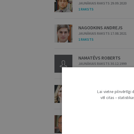
JAUNĀKAIS RAKSTS 29.09.2020
1 RAKSTS
NAGODKINS ANDREJS
JAUNĀKAIS RAKSTS 17.08.2021
1 RAKSTS
NAMATĒVS ROBERTS
JAUNĀKAIS RAKSTS 30.12.1999
1 RAKSTS
NARBUTA KRISTA
Lai vietne pilnvērtīg
JAUNĀKAIS RAKSTS 02.09.2025
vēl citas – statisti
1 RAKSTS
NARKEVICS ĒRIKS
JAUNĀKAIS RAKSTS 14.04.2026
1 RAKSTS