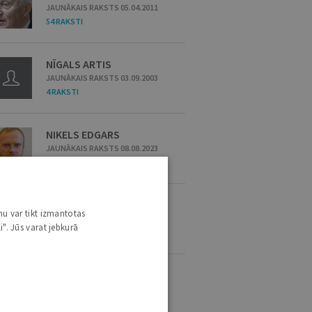
JAUNĀKAIS RAKSTS 05.04.2011
54 RAKSTI
NĪGALS ARTIS
JAUNĀKAIS RAKSTS 03.09.2003
4 RAKSTI
NIKELS EDGARS
JAUNĀKAIS RAKSTS 08.08.2023
1 RAKSTS
NIKLASE KRISTA
nu var tikt izmantotas
JAUNĀKAIS RAKSTS 30.01.2024
i". Jūs varat jebkurā
5 RAKSTI
NIKOLAJEVA IVETA
JAUNĀKAIS RAKSTS 25.01.2011
1 RAKSTS