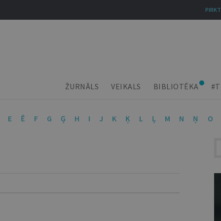
PIRKT
ŽURNĀLS
VEIKALS
BIBLIOTĒKA
#T
E
Ē
F
G
Ģ
H
I
J
K
Ķ
L
Ļ
M
N
Ņ
O