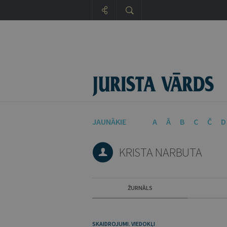
JAUNĀKIE
A
Ā
B
C
Č
D
KRISTA NARBUTA
ŽURNĀLS
SKAIDROJUMI. VIEDOKĻI