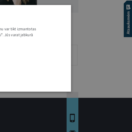
RISTA NARBUTA
nu var tikt izmantotas
. IUR.
i". Jūs varat jebkurā
1
0
0
0
RAKSTS
VIEDOKĻI
ESEJAS