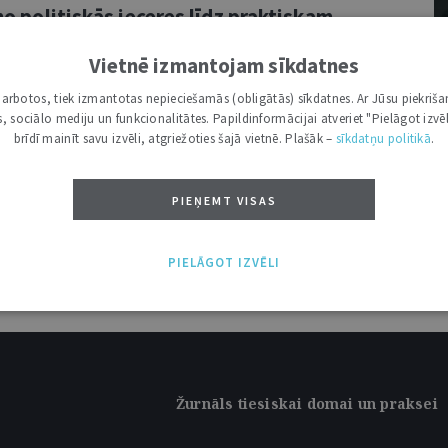
 no politiskās ieceres līdz praktiskam
Vietnē izmantojam sīkdatnes
K
edrībā tiek uzskatīta par vienu no
i darbotos, tiek izmantotas nepieciešamās (obligātās) sīkdatnes. Ar Jūsu piekriša
MG
kas, sociālo mediju un funkcionalitātes. Papildinformācijai atveriet "Pielāgot izvēl
as stūrakmeņiem, kas balstās uz vienlīdzības,
brīdī mainīt savu izvēli, atgriežoties šajā vietnē. Plašāk –
sīkdatņu politikā
.
 personības ...
PIEŅEMT VISAS
PIELĀGOT IZVĒLI
Žurnāls tiesiskai domai un praksei