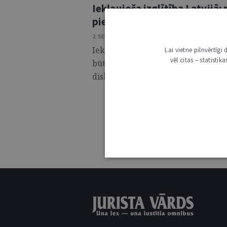
Iekļaujoša izglītība Latvijā:
pielietojumam
2. SEPTEMBRIS 2025 • NR. 35 (1405)
Iekļaujoša izglītība mūsdienu sabi
Lai vietne pilnvērtīg
vēl citas – statisti
būtiskākajiem kvalitatīvas izglītīb
diskriminācijas nepieļaujamības un