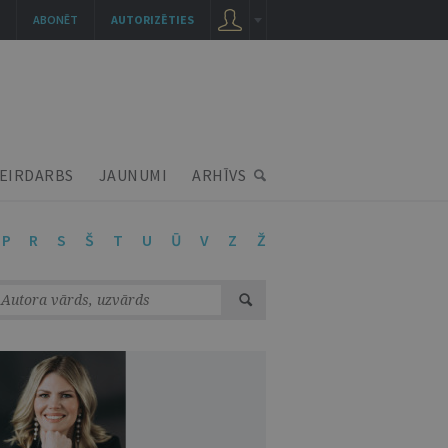
ABONĒT
AUTORIZĒTIES
EIRDARBS
JAUNUMI
ARHĪVS
P
R
S
Š
T
U
Ū
V
Z
Ž