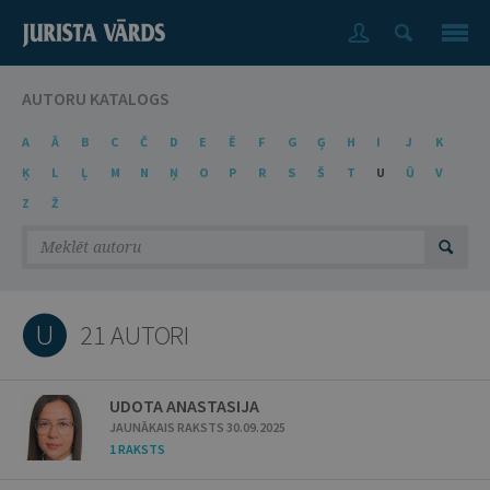
AUTORU KATALOGS
A
Ā
B
C
Č
D
E
Ē
F
G
Ģ
H
I
J
K
Ķ
L
Ļ
M
N
Ņ
O
P
R
S
Š
T
U
Ū
V
Z
Ž
U
21 AUTORI
UDOTA ANASTASIJA
JAUNĀKAIS RAKSTS 30.09.2025
1 RAKSTS