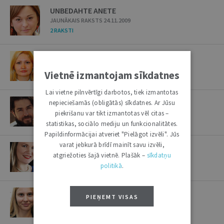
UNBEDAHTE ANETE
JAUNĀKAIS RAKSTS 24.11.2009
2 RAKSTI
UPENA LĪVA
JAUNĀKAIS RAKSTS 30.05.2023
Vietnē izmantojam sīkdatnes
2 RAKSTI
Lai vietne pilnvērtīgi darbotos, tiek izmantotas
UPENIEKS KRISTAPS
nepieciešamās (obligātās) sīkdatnes. Ar Jūsu
JAUNĀKAIS RAKSTS 06.07.2021
piekrišanu var tikt izmantotas vēl citas –
1 RAKSTS
statistikas, sociālo mediju un funkcionalitātes.
Papildinformācijai atveriet "Pielāgot izvēli". Jūs
varat jebkurā brīdī mainīt savu izvēli,
UPĪTE EVA
atgriežoties šajā vietnē. Plašāk –
sīkdatņu
JAUNĀKAIS RAKSTS 03.10.2017
politikā
.
2 RAKSTI
UPĪTE LĪVA
PIEŅEMT VISAS
JAUNĀKAIS RAKSTS 18.07.2017
1 RAKSTS