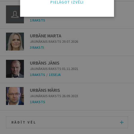
PIELĀGOT IZVĒLI
UPĪTE VĒSMA
JAUNĀKAIS RAKSTS 11.07.2017
1 RAKSTS
URBĀNE MARTA
JAUNĀKAIS RAKSTS 29.07.2026
3 RAKSTI
URBĀNS JĀNIS
JAUNĀKAIS RAKSTS 01.11.2021
1 RAKSTS
/
1 ESEJA
URBĀNS MĀRIS
JAUNĀKAIS RAKSTS 26.09.2023
1 RAKSTS
RĀDĪT VĒL