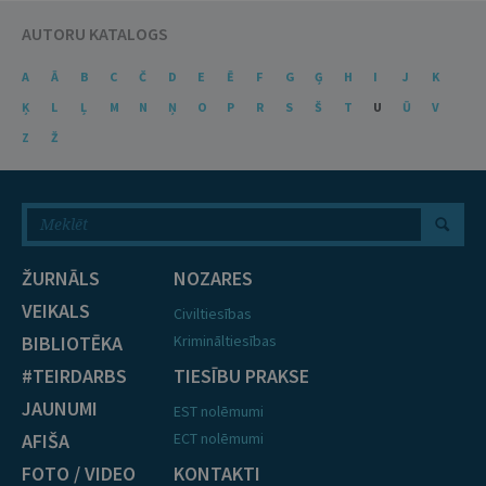
AUTORU KATALOGS
A
Ā
B
C
Č
D
E
Ē
F
G
Ģ
H
I
J
K
Ķ
L
Ļ
M
N
Ņ
O
P
R
S
Š
T
U
Ū
V
Z
Ž
ŽURNĀLS
NOZARES
VEIKALS
Civiltiesības
BIBLIOTĒKA
Krimināltiesības
#TEIRDARBS
TIESĪBU PRAKSE
JAUNUMI
EST nolēmumi
AFIŠA
ECT nolēmumi
FOTO / VIDEO
KONTAKTI