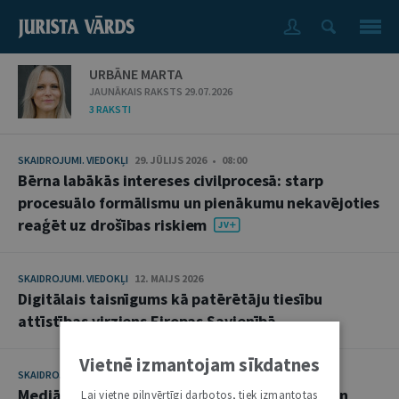
URBĀNE MARTA
JAUNĀKAIS RAKSTS 29.07.2026
3 RAKSTI
SKAIDROJUMI. VIEDOKĻI
29. JŪLIJS 2026 • 08:00
Bērna labākās intereses civilprocesā: starp
procesuālo formālismu un pienākumu nekavējoties
reaģēt uz drošības riskiem
SKAIDROJUMI. VIEDOKĻI
12. MAIJS 2026
Digitālais taisnīgums kā patērētāju tiesību
attīstības virziens Eiropas Savienībā
Vietnē izmantojam sīkdatnes
SKAIDROJUMI. VIEDOKĻI
20. AUGUSTS 2024
Mediācijas regulējuma pieļaujamās robežas un
Lai vietne pilnvērtīgi darbotos, tiek izmantotas