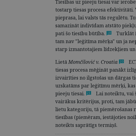
Tiesības uz pieeju tiesai var ierob
tostarp tiesas procesa efektivitāti.
pieprasa, lai valsts tās regulētu.
samazināt indivīdam atstāto piekļu
pati šo tiesību
būtība.
Turklāt 
18
tam nav "leģitīma mērķa" un ja nep
starp izmantotajiem līdzekļiem un
Lietā
Momčilović v. Croatia
ECT
20
tiesas procesa mēģināt panākt izlī
izvairīties no ilgstošas un dārgas t
uzskatāms par leģitīmu mērķi, kas 
pieeju
tiesai.
Lai noteiktu, vai
21
vairākus kritērijus, proti, tam jāb
lietu kategoriju, tā piemērošanas 
tiesības (piemēram, iestājoties no
noteikts saprātīgs termiņš.