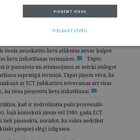
PIEŅEMT VISAS
 rekomendācijas
K 6. panta 1. punkts uzliek par pienākumu
PIELĀGOT IZVĒLI
vas tiesību sistēmas tā, lai tiesas varētu izpildīt
z kavēšanās un neapdraudot tiesību aizsardzības
s tiesās neizskatīto lietu atlikums nevar kalpot
m lietu izskatīšanas
termiņiem.
Tāpēc
15
mā ir pamatota un attaisnojama ar mērķi atslogot
skatīšanu saprātīgā termiņā. Tāpat jāņem vērā, ka
 saskaņā ar ECT judikatūru ietveramas arī visas
c, lai tiesa pieņemtu lietu
izskatīšanai.
16
pstākļos, kad ir nodrošināta pušu procesuālo
s
). Šajā kontekstā jāmin vēl 1980. gadā ECT
i tiek piesaukta, norādot, ka valsts nedrīkst
tiski piespiež slēgt izlīgumu.