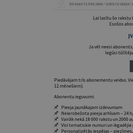
ŠIS RAKSTS PIEEJAMS “JURISTA VĀRDA”
Lai lasītu šo rakstu
Esošos abon
Ja vēl neesi abonents,
Iegūsi tūlītēj
Piedāvājam trīs abonementu veidus. Vie
12 mēnešiem).
Abonentu ieguvumi:
Pieeja jaunākajam izdevumam
Neierobežota pieeja arhīvam – 24 h/
Vairāk nekā 18 000 rakstu un 2000 a
Visi tematiskie numuri un ikgadēji
Personalizētās iespējas – piezīmes,