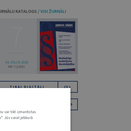
URNĀLU KATALOGS /
VISI ŽURNĀLI
7
14. JŪLIJS 2026
NR 7 (1425)
TIKAI DIGITĀLI
JV+
PIESAKIES VĒSTKOPAI
nu var tikt izmantotas
i". Jūs varat jebkurā