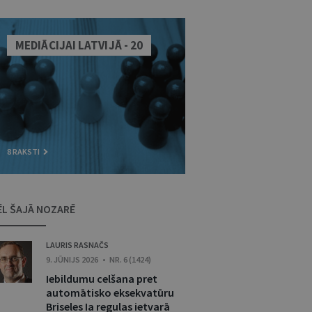
MEDIĀCIJAI LATVIJĀ - 20
8 RAKSTI
ĒL ŠAJĀ NOZARĒ
LAURIS RASNAČS
9. JŪNIJS 2026 • NR. 6 (1424)
Iebildumu celšana pret
automātisko eksekvatūru
Briseles Ia regulas ietvarā