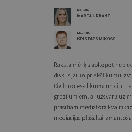
DR. IUR.
MARTA URBĀNE
MG. IUR.
KRISTAPS MIKOSS
Raksta mērķis apkopot nepiec
diskusijai un priekšlikumu izst
Civilprocesa likuma un citu L
grozījumiem, ar uzsvaru uz med
prasībām mediatora kvalifikāc
mediācijas plašākai izmantoša