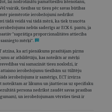
ežot, lai nodrošinātu pamattiesību īstenošanu,
 Vēl vairāk, tiesības uz tiesu pēc savas būtības
 Tomēr piemērotie ierobežojumi nedrīkst
vi tādā veidā vai tādā mērā, ka tiek traucēta
ierobežojums nebūs saderīgs ar ECK 6. pantu, ja
astāv "saprātīga proporcionalitātes attiecība
 sasniegto mērķi"
.
19
 atzina, ka arī pienākums prasītājam pirms
gumu ar atbildētāju, kas noteikts ar mērķi
iesvedības vai samazināt tiesu noslodzi, ir
attaisno ierobežojumu tiesībām uz tūlītēju
 šāds ierobežojums ir samērīgs, ECT izvirza
ūt noteiktam ar likumu un jāattiecas uz specifisku
rezultātā persona nedrīkst zaudēt savas prasības
ilgumam), un ierobežojumam vērsties tiesā ir