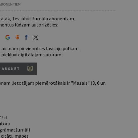
 ABONENTIEM
 tālāk, Tev jābūt žurnāla abonentam.
entus lūdzam autorizēties:
 aicinām pievienoties lasītāju pulkam.
u piekļuvi digitālajam saturam!
ABONĒT
nam lietotājam piemērotākais ir "Mazais" (3, 6 un
7 d.
utoru
e grāmatžurnāli
 citāti, mapes