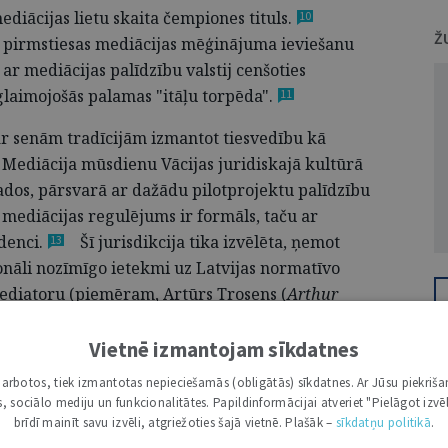
S mediācijas lietu skaita čempiones
tituls.
10
Ž
tā pirmstiesas mediācijas mēģinājuma ieviešanu
 ar mediācijas palīdzību valstij cenšoties
eglaimojošās palamas "itāļu torpēda"
.
11
ts ar senām tradīcijām izmantot tiesvedību kā
. Mediācija mūsdienu Vācijas juridiskajā kultūrā
gados, pārsvarā ar dažādu pilotprojektu palīdzību
 mediācijas regulējums ir formāls, taču ar
denci.
Šī jurisdikcija tika izvēlēta, ņemot
13
ionāli nozīmīgo ietekmi uz Latvijas normatīvo
mediatoru (piemēram, Artūrs Trosens (
Arthur
s Leyendecker
)) nozīmīgo ietekmi uz Latvijas
Vietnē izmantojam sīkdatnes
i darbotos, tiek izmantotas nepieciešamās (obligātās) sīkdatnes. Ar Jūsu piekriša
kas, sociālo mediju un funkcionalitātes. Papildinformācijai atveriet "Pielāgot izvēl
brīdī mainīt savu izvēli, atgriežoties šajā vietnē. Plašāk –
sīkdatņu politikā
.
rīvības ietvars