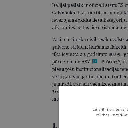
Itālijai pašlaik ir oficiāli atzīts E
Galvenokārt tas saistīts ar obligā
ievērojamā skaitā lietu kategoriju,
atkratīties no tās tiesu sistēmai n
Vācija ir tipiska civiltiesību vals
galveno strīdu izšķiršanas līdzekli
tika ieviesta 20. gadsimta 80./90. 
pārņemot no
ASV.
Pašreizējais
12
pieaugošu institucionalizācijas
ten
vērā gan Vācijas tiesību nu tradic
jaunradi, gan arī vācu izcelsmes 
Trossen
), Aloizs Leiendekers (
Aloy
mediācijas tradīciju formēšanos.
Lai vietne pilnvērtīg
vēl citas – statisti
1. Likumdevēja rīcības b