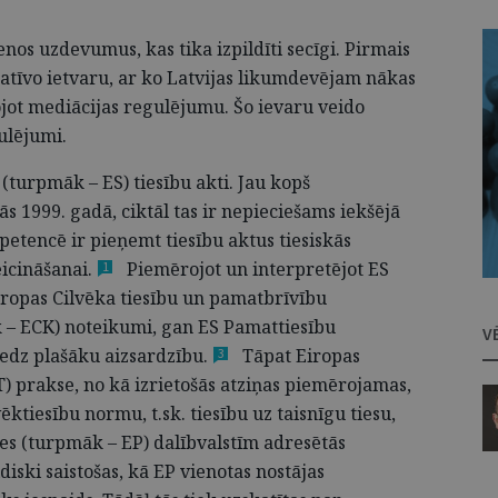
nos uzdevumus, kas tika izpildīti secīgi. Pirmais
atīvo ietvaru, ar ko Latvijas likumdevējam nākas
dojot mediācijas regulējumu. Šo ievaru veido
ulējumi.
(turpmāk – ES) tiesību akti. Jau kopš
 1999. gadā, ciktāl tas ir nepieciešams iekšējā
petencē ir pieņemt tiesību aktus tiesiskās
icināšanai.
Piemērojot un interpretējot ES
1
Eiropas Cilvēka tiesību un pamatbrīvību
 – ECK) noteikumi, gan ES Pamattiesību
V
redz plašāku
aizsardzību.
Tāpat Eiropas
3
T) prakse, no kā izrietošās atziņas piemērojamas,
ēktiesību normu, t.sk. tiesību uz taisnīgu tiesu,
s (turpmāk – EP) dalībvalstīm adresētās
diski saistošas, kā EP vienotas nostājas