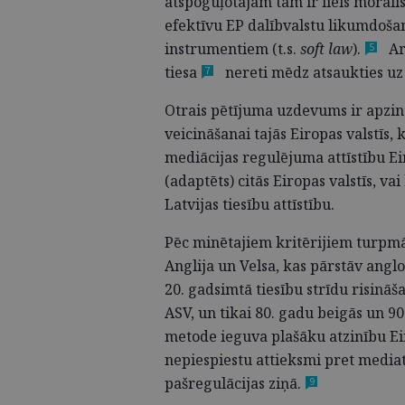
atspoguļotājām tām ir liels morālis
efektīvu EP dalībvalstu likumdoša
instrumentiem (t.s.
soft law
).
Ar
5
tiesa
nereti mēdz atsaukties uz
7
Otrais pētījuma uzdevums ir apzin
veicināšanai tajās Eiropas valstīs,
mediācijas regulējuma attīstību Ei
(adaptēts) citās Eiropas valstīs, va
Latvijas tiesību attīstību.
Pēc minētajiem kritērijiem turpmāka
Anglija un Velsa, kas pārstāv angl
20. gadsimtā tiesību strīdu risināš
ASV, un tikai 80. gadu beigās un 9
metode ieguva plašāku atzinību E
nepiespiestu attieksmi pret media
pašregulācijas
ziņā.
9