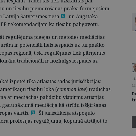
ks iespaids. Tādēļ tās tiek uzskatītas par
nu un tiesību piemērošanas praksi formējošiem
ī Latvijā Satversmes
tiesa
un Augstākā
6
 EP rekomendācijām kā tiesību palīgavotu.
āt regulējuma pie­ejas un metodes mediācijas
 kurām ir potenciāli liels iespaids uz turpmāko
ropas reģionā, t.sk. regulējums tiek pārņemts
i kurām tradicionāli ir nozīmīgs iespaids uz
JĀ
i izpētei tika atlasītas šādas jurisdikcijas:
12
oamerikāņu tiesību loka (
common law
) tradīcijas.
De
ana ar mediācijas palīdzību vispirms attīstījās
tr
0. gadu sākumā mediācija kā strīdu izšķiršanas
iropas
valstīs.
Šī jurisdikcija atspoguļo
8
tora profesijas regulējumu, kopumā atstājot to