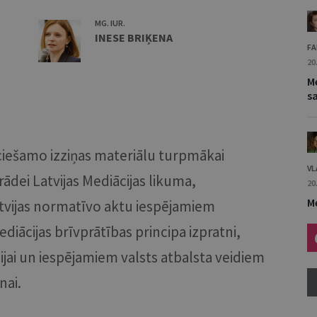
MG. IUR.
INESE BRIĶENA
FA
20
M
s
iešamo izziņas materiālu turpmākai
VL
rādei Latvijas Mediācijas likuma,
20
M
atvijas normatīvo aktu iespējamiem
iācijas brīvprātības principa izpratni,
ijai un iespējamiem valsts atbalsta veidiem
nai.