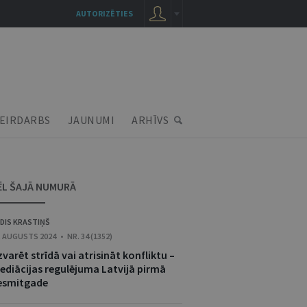
AUTORIZĒTIES
EIRDARBS
JAUNUMI
ARHĪVS
ĒL ŠAJĀ NUMURĀ
DIS KRASTIŅŠ
. AUGUSTS 2024 • NR. 34 (1352)
varēt strīdā vai atrisināt konfliktu –
ediācijas regulējuma Latvijā pirmā
esmitgade