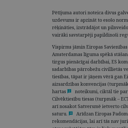
Pētījuma autori noteica divus galve
uzdevums ir
apzināt to esošo norm
rēķināties, izstrādājot un pilnvei
vairāki savstarpēji papildinoši reg
Vispirms jāmin Eiropas Savienības 
Amsterdamas līguma spēkā stāšanās
tirgus pienācīgai darbībai, ES kom
sadarbības pārrobežu civillietās
ve
tiesības, tāpat ir jāņem vērā gan 
aizsardzības konvencijas (turpmāk
hartas
noteikumi, ciktāl tie pa
2
Cilvēktiesību tiesas (turpmāk – EC
arī nosakot Satversmē ietverto cilv
saturu.
Arīdzan Eiropas Padome
4
rekomendācijas, lai arī tās nav juri