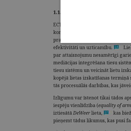
1.1. ECK, ECT judikatūra un EP
ECT vairākkārt ir uzsvērusi, ka EC
konvencijas dalībvalstīm sakārtot sa
prasību, nodrošinot taisnīgumu be
efektivitāti un
uzticamību.
Liel
14
par attaisnojumu nesamērīgi garie
mediācijas integrēšana tiesu sistē
tiesu sistēmu un veicināt lietu iz
kopējā lietas izskatīšanas termiņā
tās procesuālās darbības, kas jāvei
Izlīgumu var īstenot tikai tādos a
iespēju vienlīdzība (
equality of arm
iztiesātā
DeWeer
lieta,
kas biež
17
pieņemt tādus likumus, kas pusi fak