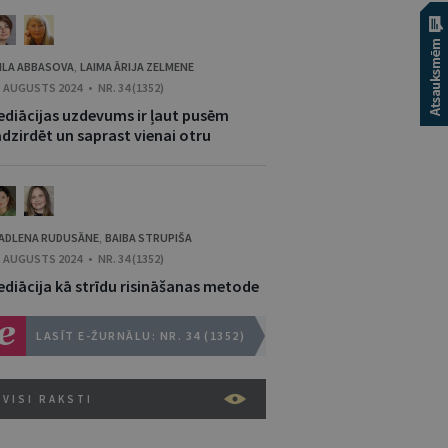
ILA ABBASOVA
LAIMA ĀRIJA ZELMENE
,
. AUGUSTS 2024 • NR. 34 (1352)
ediācijas uzdevums ir ļaut pusēm
adzirdēt un saprast vienai otru
ADLENA RUDUSĀNE
BAIBA STRUPIŠA
,
. AUGUSTS 2024 • NR. 34 (1352)
ediācija kā strīdu risināšanas metode
LASĪT E-ŽURNĀLU: NR. 34 (1352)
VISI RAKSTI