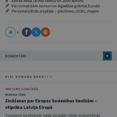
Vairāk nekā 18 000 rakstu un 2000 autoru
Visi tematiskie numuri un ikgadējie grāmatžurnāli
Personalizētās iespējas – piezīmes, citāti, mapes
4
KOMENTĀRI
VISI NUMURA RAKSTI
VINETA BEI, ILONA ČEIČA
NUMURA TĒMA
Zināšanas par Eiropas Savienības tiesībām –
stiprāka Latvija Eiropā
Turpinot pagājušajā gadā aizsākto ideju iepazīstināt