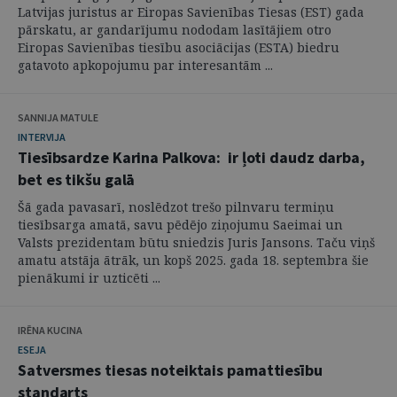
Latvijas juristus ar Eiropas Savienības Tiesas (EST) gada
pārskatu, ar gandarījumu nododam lasītājiem otro
Eiropas Savienības tiesību asociācijas (ESTA) biedru
gatavoto apkopojumu par interesantām ...
SANNIJA MATULE
INTERVIJA
Tiesībsardze Karina Palkova: ir ļoti daudz darba,
bet es tikšu galā
Šā gada pavasarī, noslēdzot trešo pilnvaru termiņu
tiesībsarga amatā, savu pēdējo ziņojumu Saeimai un
Valsts prezidentam būtu sniedzis Juris Jansons. Taču viņš
amatu atstāja ātrāk, un kopš 2025. gada 18. septembra šie
pienākumi ir uzticēti ...
IRĒNA KUCINA
ESEJA
Satversmes tiesas noteiktais pamattiesību
standarts