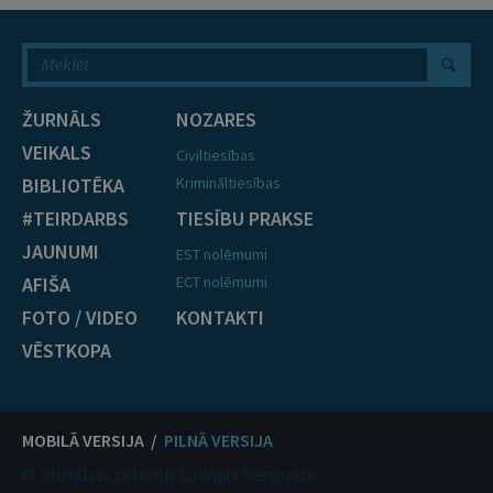
ŽURNĀLS
NOZARES
VEIKALS
Civiltiesības
BIBLIOTĒKA
Krimināltiesības
#TEIRDARBS
TIESĪBU PRAKSE
JAUNUMI
EST nolēmumi
AFIŠA
ECT nolēmumi
FOTO / VIDEO
KONTAKTI
VĒSTKOPA
MOBILĀ VERSIJA /
PILNĀ VERSIJA
© Oficiālais izdevējs Latvijas Vēstnesis