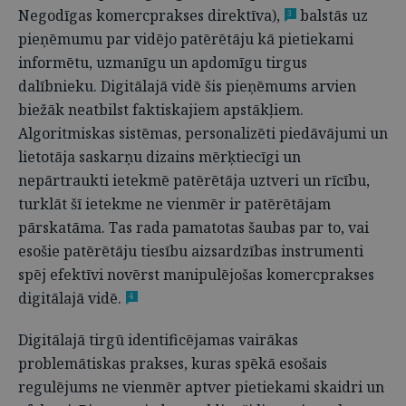
Negodīgas komercprakses direktīva),
balstās uz
3
pieņēmumu par vidējo patērētāju kā pietiekami
informētu, uzmanīgu un apdomīgu tirgus
dalībnieku. Digitālajā vidē šis pieņēmums arvien
biežāk neatbilst faktiskajiem apstākļiem.
Algoritmiskas sistēmas, personalizēti piedāvājumi un
lietotāja saskarņu dizains mērķtiecīgi un
nepārtraukti ietekmē patērētāja uztveri un rīcību,
turklāt šī ietekme ne vienmēr ir patērētājam
pārskatāma. Tas rada pamatotas šaubas par to, vai
esošie patērētāju tiesību aizsardzības instrumenti
spēj efektīvi novērst manipulējošas komercprakses
digitālajā vidē.
4
Digitālajā tirgū identificējamas vairākas
problemātiskas prakses, kuras spēkā esošais
regulējums ne vienmēr aptver pietiekami skaidri un