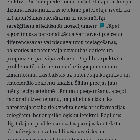
efektīvi. Pie tām pieder maldinoši lietotāja saskarņu
dizaina risinājumi, kas ietekmē patērētāja izvēli, kā
arī abonēšanas mehānismi ar nesamērīgi
sarežģītiem atteikšanās nosacījumiem.
Tāpat
5
algoritmiska personalizācija var novest pie cenu
diferencēšanas vai piedāvājumu pielāgošanas,
balstoties uz patērētāja uzvedības datiem un
prognozēm par viņa velmēm. Papildu aspekts šai
problemātikai ir neiromārketinga paņēmienu
izmantošana, kas balstās uz patērētāja kognitīvo un
emocionālo reakciju analīzi. Šādas pieejas ļauj
mērķtiecīgi ietekmēt lēmumu pieņemšanu, apejot
racionālu izvērtējumu, un palielina risku, ka
patērētāja rīcība tiek vadīta nevis ar informācijas
sniegšanu, bet ar psiholoģisku ietekmi. Papildus
digitālajām problēmām zaļās pārejas kontekstā
aktualizējas arī zaļmaldināšanas risks un
informācijas neatbilstība attiecībā uz preču un