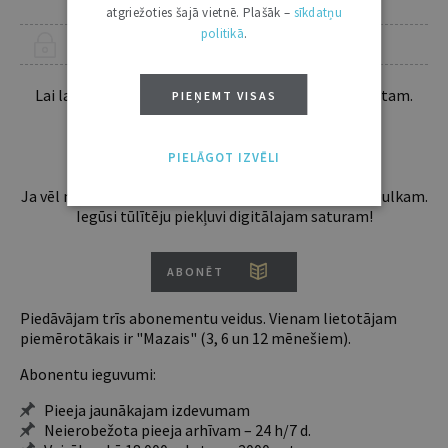
atgriežoties šajā vietnē. Plašāk –
sīkdatņu
politikā
.
ŠIS RAKSTS PIEEJAMS “JURISTA VĀRDA” ABONENTIEM
Lai lasītu šo rakstu tālāk, Tev jābūt žurnāla abonentam.
PIEŅEMT VISAS
Esošos abonentus lūdzam autorizēties:
PIELĀGOT IZVĒLI
Ja vēl neesi abonents, aicinām pievienoties lasītāju pulkam.
Iegūsi tūlītēju piekļuvi digitālajam saturam!
ABONĒT
Piedāvājam trīs abonementu veidus. Vienam lietotājam
piemērotākais ir "Mazais" (3, 6 un 12 mēnešiem).
Abonentu ieguvumi:
Pieeja jaunākajam izdevumam
Neierobežota pieeja arhīvam – 24 h/7 d.