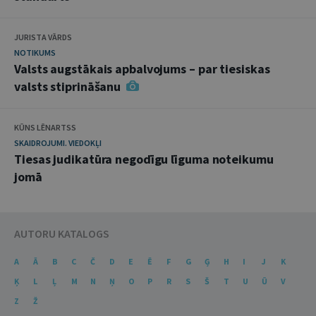
JURISTA VĀRDS
NOTIKUMS
Valsts augstākais apbalvojums – par tiesiskas
valsts stiprināšanu
KŪNS LĒNARTSS
SKAIDROJUMI. VIEDOKĻI
Tiesas judikatūra negodīgu līguma noteikumu
jomā
AUTORU KATALOGS
A
Ā
B
C
Č
D
E
Ē
F
G
Ģ
H
I
J
K
Ķ
L
Ļ
M
N
Ņ
O
P
R
S
Š
T
U
Ū
V
Z
Ž