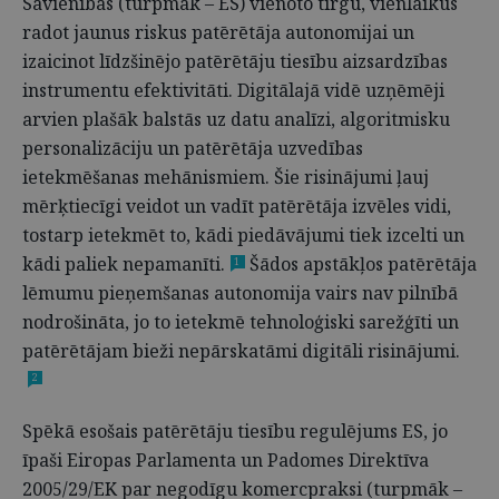
Savienības (turpmāk – ES) vienoto tirgu, vienlaikus
radot jaunus riskus patērētāja autonomijai un
izaicinot līdzšinējo patērētāju tiesību aizsardzības
instrumentu efektivitāti. Digitālajā vidē uzņēmēji
arvien plašāk balstās uz datu analīzi, algoritmisku
personalizāciju un patērētāja uzvedības
ietekmēšanas mehānismiem. Šie risinājumi ļauj
mērķtiecīgi veidot un vadīt patērētāja izvēles vidi,
tostarp ietekmēt to, kādi piedāvājumi tiek izcelti un
kādi paliek nepamanīti.
Šādos apstākļos patērētāja
1
lēmumu pieņemšanas autonomija vairs nav pilnībā
nodrošināta, jo to ietekmē tehnoloģiski sarežģīti un
patērētājam bieži nepārskatāmi digitāli risinājumi.
2
Spēkā esošais patērētāju tiesību regulējums ES, jo
īpaši Eiropas Parlamenta un Padomes Direktīva
2005/29/EK par negodīgu komercpraksi (turpmāk –