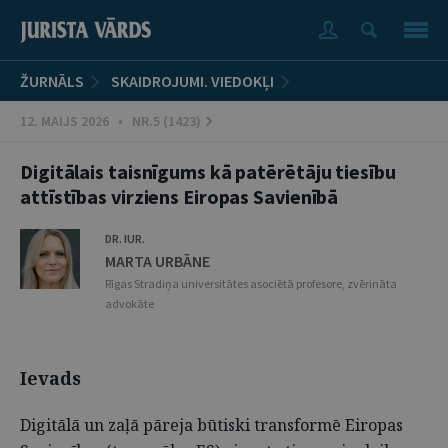
ŽURNĀLS
SKAIDROJUMI. VIEDOKĻI
12. MAIJS 2026 • NR.5 (1423)
Digitālais taisnīgums kā patērētāju tiesību
attīstības virziens Eiropas Savienībā
DR. IUR.
MARTA URBĀNE
Rīgas Stradiņa universitātes asociētā profesore, zvērināta
advokāte
Ievads
Digitālā un zaļā pāreja būtiski transformē Eiropas