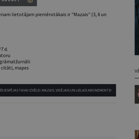
nam lietotājam piemērotākais ir "Mazais" (3, 6 un
7 d.
utoru
e grāmatžurnāli
 citāti, mapes
V
ĪS IESPĒJAS TAVAI IZVĒLEI: MAZAIS, VIDĒJAIS UN LIELAIS ABONEMENTS!