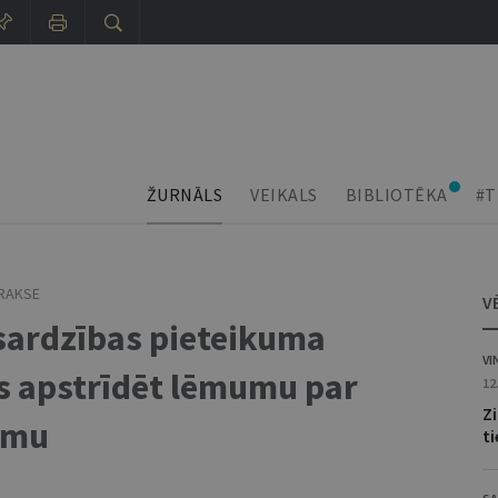
ŽURNĀLS
VEIKALS
BIBLIOTĒKA
#T
PRAKSE
V
sardzības pieteikuma
VI
as apstrīdēt lēmumu par
12
Z
umu
ti