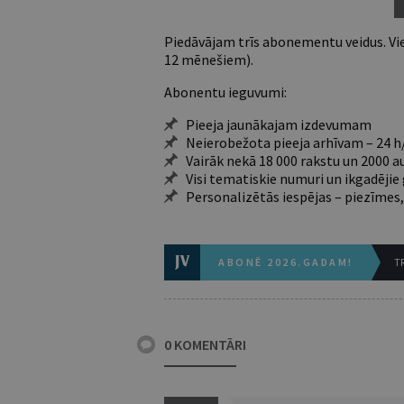
Piedāvājam trīs abonementu veidus. Vie
12 mēnešiem).
Abonentu ieguvumi:
Pieeja jaunākajam izdevumam
Neierobežota pieeja arhīvam – 24 h/
Vairāk nekā 18 000 rakstu un 2000 a
Visi tematiskie numuri un ikgadēji
Personalizētās iespējas – piezīmes,
ABONĒ 2026.GADAM!
TR
0 KOMENTĀRI