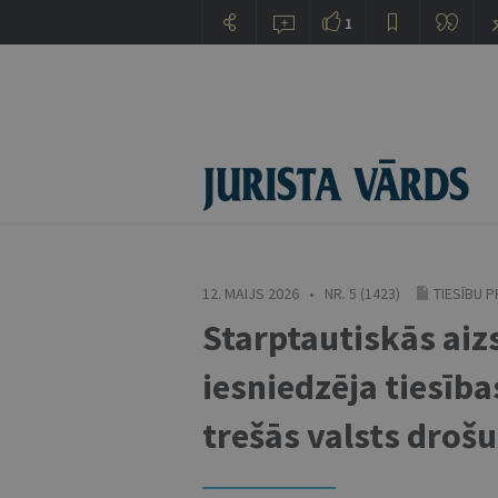
1
12. MAIJS 2026 • NR. 5 (1423)
TIESĪBU 
Starptautiskās aiz
iesniedzēja tiesīb
trešās valsts droš