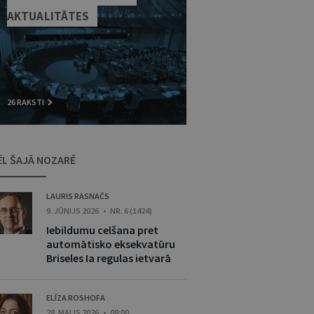
AKTUALITĀTES
26 RAKSTI
ĒL ŠAJĀ NOZARĒ
LAURIS RASNAČS
9. JŪNIJS 2026 • NR. 6 (1424)
Iebildumu celšana pret
automātisko eksekvatūru
Briseles Ia regulas ietvarā
ELĪZA ROSHOFA
28. MAIJS 2026 • 08:00