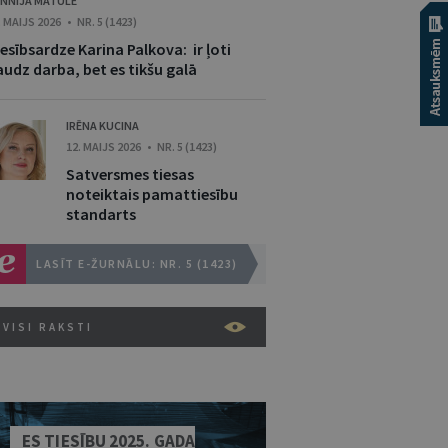
NNIJA MATULE
. MAIJS 2026 • NR. 5 (1423)
esībsardze Karina Palkova: ir ļoti
audz darba, bet es tikšu galā
IRĒNA KUCINA
12. MAIJS 2026 • NR. 5 (1423)
Satversmes tiesas
noteiktais pamattiesību
standarts
LASĪT E-ŽURNĀLU: NR. 5 (1423)
VISI RAKSTI
ES TIESĪBU 2025. GADA