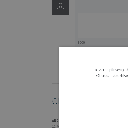
3000
IE
Lai vietne pilnvērtīg
vēl citas – statisti
KOMENTĒŠANAS NOTEIKUMI
CITI ŠĪ AUTORA RAKS
ANDRIS VĪTOLS
12. MAIJS 2026 • NR. 5 (1423)