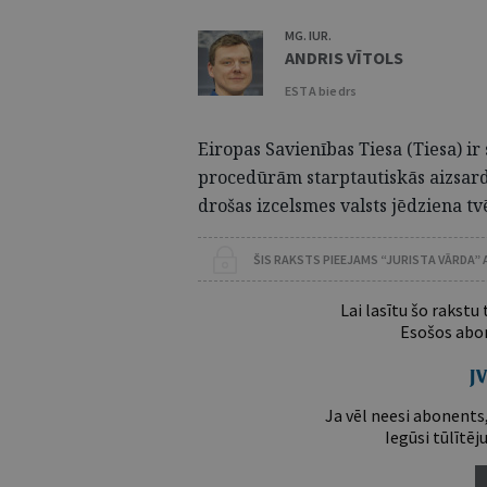
MG. IUR.
ANDRIS VĪTOLS
ESTA biedrs
Eiropas Savienības Tiesa (Tiesa) ir
procedūrām starptautiskās aizsard
drošas izcelsmes valsts jēdziena t
ŠIS RAKSTS PIEEJAMS “JURISTA VĀRDA”
Lai lasītu šo rakstu
Esošos abon
Ja vēl neesi abonents,
Iegūsi tūlītēj