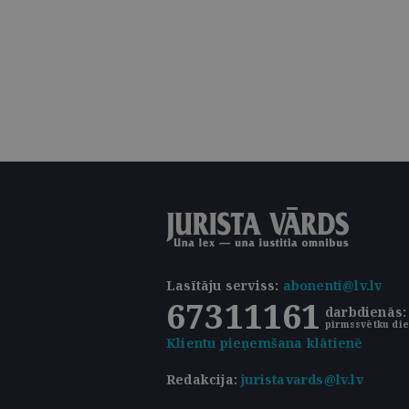
Lasītāju serviss
:
abonenti@lv.lv
67311161
darbdienās: 
pirmssvētku die
Klientu pieņemšana klātienē
Redakcija:
juristavards@lv.lv