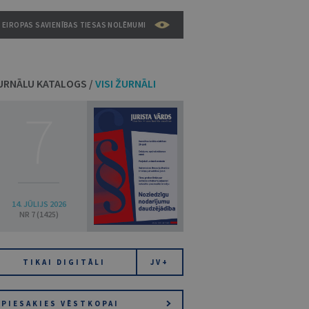
EIROPAS SAVIENĪBAS TIESAS NOLĒMUMI
URNĀLU KATALOGS /
VISI ŽURNĀLI
7
14. JŪLIJS 2026
NR 7 (1425)
TIKAI DIGITĀLI
JV+
PIESAKIES VĒSTKOPAI