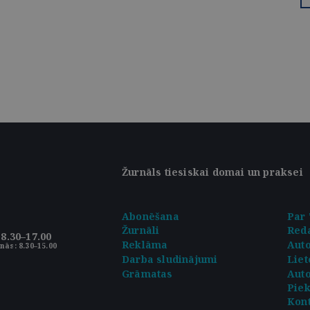
Žurnāls tiesiskai domai un praksei
Abonēšana
Par 
Žurnāli
Reda
8.30–17.00
Reklāma
Aut
nās: 8.30–15.00
Darba sludinājumi
Liet
Grāmatas
Auto
Pie
Kont