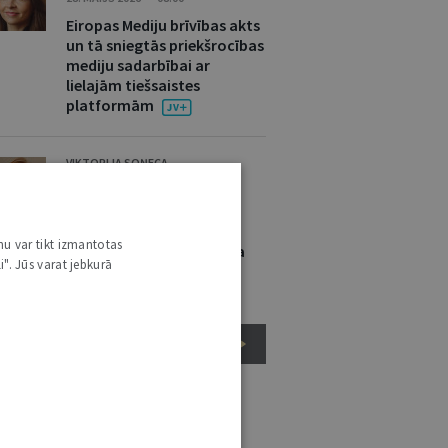
Eiropas Mediju brīvības akts
un tā sniegtās priekšrocības
mediju sadarbībai ar
lielajām tiešsaistes
platformām
VIKTORIJA SOŅECA
12. MAIJS 2026 • NR. 5 (1423)
Dzimuma identitātes
norādīšana nav
nu var tikt izmantotas
nepieciešama transporta
i". Jūs varat jebkurā
biļetes iegādei
EIROPAS SAVIENĪBAS TIESĪBAS
ĒL ŠAJĀ TIESĪBU PRAKSĒ