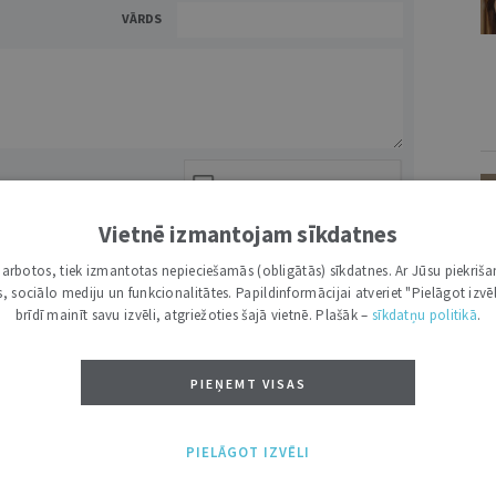
VĀRDS
Vietnē izmantojam sīkdatnes
NĀKT:
PIEVIENOT
i darbotos, tiek izmantotas nepieciešamās (obligātās) sīkdatnes. Ar Jūsu piekriša
kas, sociālo mediju un funkcionalitātes. Papildinformācijai atveriet "Pielāgot izvēl
brīdī mainīt savu izvēli, atgriežoties šajā vietnē. Plašāk –
sīkdatņu politikā
.
TI /
VISI
PIEŅEMT VISAS
PIELĀGOT IZVĒLI
ANDRIS VĪTOLS
V
21. APRĪLIS 2020 • NR. 16 (1126)