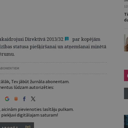
SA
12
Ti
d
 skaidrojusi Direktīvā 2013/
32
par kopējām
1
zības statusa piešķiršanai un atņemšanai minētā
vērumu.
 ABONENTIEM
 tālāk, Tev jābūt žurnāla abonentam.
entus lūdzam autorizēties:
 aicinām pievienoties lasītāju pulkam.
u piekļuvi digitālajam saturam!
ABONĒT