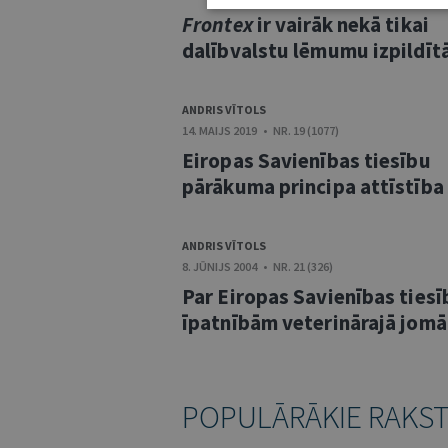
Frontex
ir vairāk nekā tikai
dalībvalstu lēmumu izpildīt
ANDRIS VĪTOLS
14. MAIJS 2019 • NR. 19 (1077)
Eiropas Savienības tiesību
pārākuma principa attīstība
ANDRIS VĪTOLS
8. JŪNIJS 2004 • NR. 21 (326)
Par Eiropas Savienības tiesī
īpatnībām veterinārajā jomā
POPULĀRĀKIE RAKS