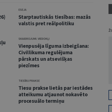
ESEJA
26)
Starptautiskās tiesības: mazās
valstis pret reālpolitiku
Ž
SKAIDROJUMI. VIEDOKĻI
kļu
Vienpusēja līguma izbeigšana:
Civillikuma regulējuma
pārskats un atsevišķas
piezīmes
TIESĪBU PRAKSE
Tiesu prakse lietās par iestādes
atteikumu atjaunot nokavēto
procesuālo termiņu