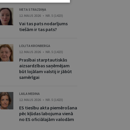
IVETA STRAZDIŅA
12. MAIJS 2026 • NR. 5 (1423)
Vai tas pats nodarījums
tiešām ir tas pats?
LOLITA KRONBERGA
12. MAIJS 2026 • NR. 5 (1423)
Prasībai starptautiskās
aizsardzības saņēmējam
būt lojālam valstij ir jābūt
samērīgai
LAILA MEDINA
12. MAIJS 2026 • NR. 5 (1423)
ES tiesību akta piemērošana
pēc kļūdas labojuma vienā
no ES oficiālajām valodām