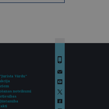
"Jurista Vārdu"
kcija
oriem
ošanas noteikumi
rtiesības
kļūstamība
akti