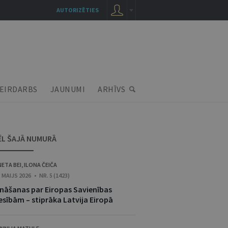
AUTORIZĒTIES
EIRDARBS
JAUNUMI
ARHĪVS
ĒL ŠAJĀ NUMURĀ
NETA BEI
,
ILONA ČEIČA
. MAIJS 2026 • NR. 5 (1423)
ināšanas par Eiropas Savienības
esībām – stiprāka Latvija Eiropā