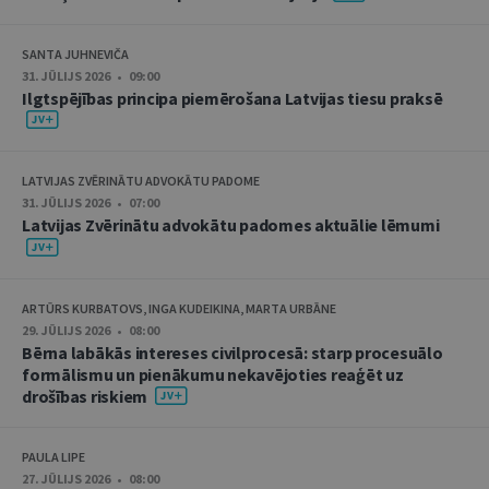
SANTA JUHNEVIČA
31. JŪLIJS 2026 • 09:00
Ilgtspējības principa piemērošana Latvijas tiesu praksē
LATVIJAS ZVĒRINĀTU ADVOKĀTU PADOME
31. JŪLIJS 2026 • 07:00
Latvijas Zvērinātu advokātu padomes aktuālie lēmumi
ARTŪRS KURBATOVS, INGA KUDEIKINA, MARTA URBĀNE
29. JŪLIJS 2026 • 08:00
Bērna labākās intereses civilprocesā: starp procesuālo
formālismu un pienākumu nekavējoties reaģēt uz
drošības riskiem
PAULA LIPE
27. JŪLIJS 2026 • 08:00