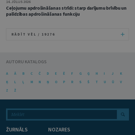
14. JŪLIJS 2026
Ceļojumu apdrošināšanas strīdi: starp darījumu brīvību un
palīdzības apdrošināšanas funkciju
RĀDĪT VĒL /
19276
AUTORU KATALOGS
A
Ā
B
C
Č
D
E
Ē
F
G
Ģ
H
I
J
K
Ķ
L
Ļ
M
N
Ņ
O
P
R
S
Š
T
U
Ū
V
Z
Ž
ŽURNĀLS
NOZARES