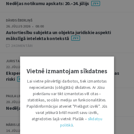
Nedēļas notikumu apskats: 20.–24. jūlijs
DĀVIDS ĒBERLIŅŠ
26. JŪLIJS 2026 • 08:00
Autortiesību subjekta un objekta juridiskie aspekti
mākslīgā intelekta kontekstā
2 KOMENTĀRI
JURISTA VĀRDS
22. JŪLIJS 2026 • 14:00
Vietnē izmantojam sīkdatnes
Ekspertu saruna jūlijā: krimināltiesības un būvniecības
riski
Lai vietne pilnvērtīgi darbotos, tiek izmantotas
nepieciešamās (obligātās) sīkdatnes. Ar Jūsu
piekrišanu var tikt izmantotas vēl citas –
PAULA LIPE
statistikas, sociālo mediju un funkcionalitātes.
20. JŪLIJS 2026 • 16:05
Papildinformācijai atveriet "Pielāgot izvēli". Jūs
Nedēļas notikumu apskats: 13.–17. jūlijs
varat jebkurā brīdī mainīt savu izvēli,
atgriežoties šajā vietnē. Plašāk –
sīkdatņu
MĀRIS LEJA
politikā
.
14. JŪLIJS 2026