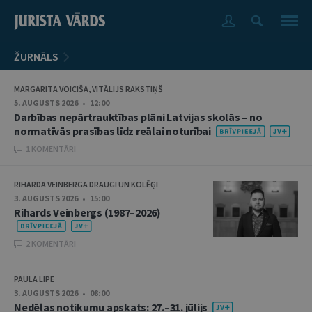
ŽURNĀLS
MARGARITA VOICIŠA, VITĀLIJS RAKSTIŅŠ
5. AUGUSTS 2026 • 12:00
Darbības nepārtrauktības plāni Latvijas skolās – no
normatīvās prasības līdz reālai noturībai
1 KOMENTĀRI
RIHARDA VEINBERGA DRAUGI UN KOLĒĢI
3. AUGUSTS 2026 • 15:00
Rihards Veinbergs (1987–2026)
2 KOMENTĀRI
PAULA LIPE
3. AUGUSTS 2026 • 08:00
Nedēļas notikumu apskats: 27.–31. jūlijs