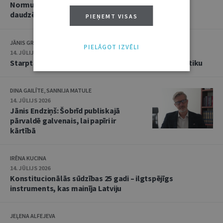
Normu konkurences un noziedzīgu nodarījumu
daudzējādības problemātika
PIEŅEMT VISAS
JĀNIS GRASIS
PIELĀGOT IZVĒLI
14. JŪLIJS 2026
Starptautiskās tiesības: mazās valstis pret reālpolitiku
DINA GAILĪTE, SANNIJA MATULE
14. JŪLIJS 2026
Jānis Endziņš: Šobrīd publiskajā
pārvaldē galvenais, lai papīri ir
kārtībā
IRĒNA KUCINA
14. JŪLIJS 2026
Konstitucionālās sūdzības 25 gadi – ilgtspējīgs
instruments, kas mainīja Latviju
JEĻENA ALFEJEVA