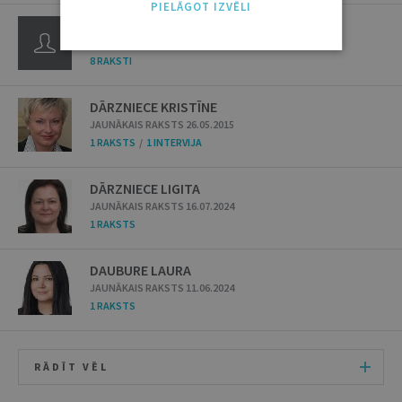
PIELĀGOT IZVĒLI
DĀRZNIECE BAIBA
JAUNĀKAIS RAKSTS 09.03.2004
8 RAKSTI
DĀRZNIECE KRISTĪNE
JAUNĀKAIS RAKSTS 26.05.2015
1 RAKSTS
/
1 INTERVIJA
DĀRZNIECE LIGITA
JAUNĀKAIS RAKSTS 16.07.2024
1 RAKSTS
DAUBURE LAURA
JAUNĀKAIS RAKSTS 11.06.2024
1 RAKSTS
RĀDĪT VĒL