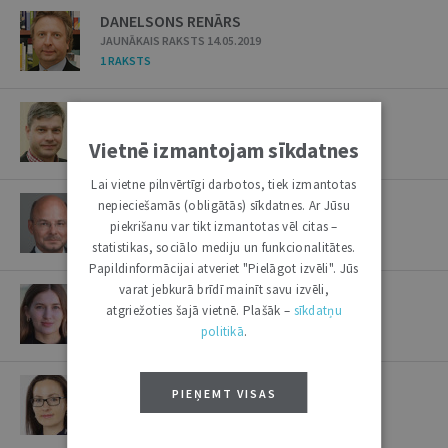
DANELSONS RENĀRS
JAUNĀKAIS RAKSTS 14.05.2019
1 RAKSTS
DANOVIČS VADIMS
JAUNĀKAIS RAKSTS 17.05.2022
Vietnē izmantojam sīkdatnes
2 RAKSTI
Lai vietne pilnvērtīgi darbotos, tiek izmantotas
DANOVSKIS EDVĪNS
nepieciešamās (obligātās) sīkdatnes. Ar Jūsu
JAUNĀKAIS RAKSTS 09.06.2026
piekrišanu var tikt izmantotas vēl citas –
31 RAKSTI
/
3 INTERVIJAS
statistikas, sociālo mediju un funkcionalitātes.
Papildinformācijai atveriet "Pielāgot izvēli". Jūs
varat jebkurā brīdī mainīt savu izvēli,
DARČIKA LINDA
atgriežoties šajā vietnē. Plašāk –
sīkdatņu
JAUNĀKAIS RAKSTS 18.06.2024
politikā
.
1 RAKSTS
DĀRZIŅA IVETA
PIEŅEMT VISAS
JAUNĀKAIS RAKSTS 11.01.2022
1 RAKSTS