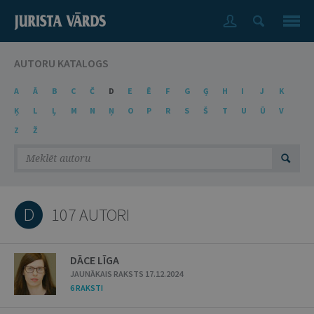
AUTORU KATALOGS
A
Ā
B
C
Č
D
E
Ē
F
G
Ģ
H
I
J
K
Ķ
L
Ļ
M
N
Ņ
O
P
R
S
Š
T
U
Ū
V
Z
Ž
D
107 AUTORI
DĀCE LĪGA
JAUNĀKAIS RAKSTS 17.12.2024
6 RAKSTI