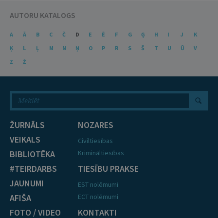
AUTORU KATALOGS
A
Ā
B
C
Č
D
E
Ē
F
G
Ģ
H
I
J
K
Ķ
L
Ļ
M
N
Ņ
O
P
R
S
Š
T
U
Ū
V
Z
Ž
ŽURNĀLS
NOZARES
VEIKALS
Civiltiesības
BIBLIOTĒKA
Krimināltiesības
#TEIRDARBS
TIESĪBU PRAKSE
JAUNUMI
EST nolēmumi
AFIŠA
ECT nolēmumi
FOTO / VIDEO
KONTAKTI