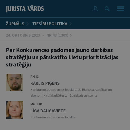
ŽURNĀLS
TIESĪBU POLITIKA
24. OKTOBRIS 2023 • NR.43 (1309)
Par Konkurences padomes jauno darbības
stratēģiju un pārskatīto Lietu prioritizācijas
stratēģiju
PH. D.
KĀRLIS PIĢĒNS
Konkurences padomes loceklis, LU Biznesa, vadības un
ekonomikas fakultātes zinātniskais asistents
MG. IUR.
LĪGA DAUGAVIETE
Konkurences padomes locekle