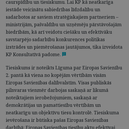
caurspīdību un tiesiskumu. Lai KP kā neatkarīga
iestāde veicinātu sabiedrības līdzdalību un
sadarbotos ar saviem stratēģiskajiem partneriem –
ministrijām, pašvaldību un uzņēmēju pārstāvošajām
biedrībām, kā arī veidotu ciešāku un efektīvāku
savstarpējo sadarbību konkurences politikas
izstrādes un piemērošanas jautājumos, tika izveidota
KP Konsultatīvā padome.
2
Tiesiskums ir noteikts Līguma par Eiropas Savienību
2. pantā kā viena no kopējām vērtībām visām
Eiropas Savienības dalībvalstīm. Visas publiskās
pilnvaras vienmēr darbojas saskaņā ar likumā
noteiktajiem ierobežojumiem, saskaņā ar
demokrātijas un pamattiesību vērtībām un
neatkarīgu un objektīvu tiesu kontrolē. Tiesiskuma
ievērošana ir būtiska pašas Eiropas Savienības
darbībā: Eiropas Savienības tiesību aktu efektīvai