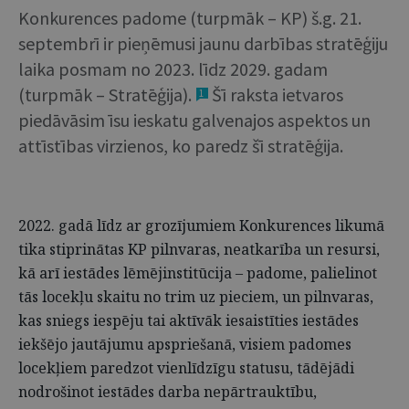
Konkurences padome (turpmāk – KP) š.g. 21.
septembrī ir pieņēmusi jaunu darbības stratēģiju
laika posmam no 2023. līdz 2029. gadam
(turpmāk – Stratēģija).
Šī raksta ietvaros
1
piedāvāsim īsu ieskatu galvenajos aspektos un
attīstības virzienos, ko paredz šī stratēģija.
2022. gadā līdz ar grozījumiem Konkurences likumā
tika stiprinātas KP pilnvaras, neatkarība un resursi,
kā arī iestādes lēmējinstitūcija – padome, palielinot
tās locekļu skaitu no trim uz pieciem, un pilnvaras,
kas sniegs iespēju tai aktīvāk iesaistīties iestādes
iekšējo jautājumu apspriešanā, visiem padomes
locekļiem paredzot vienlīdzīgu statusu, tādējādi
nodrošinot iestādes darba nepārtrauktību,