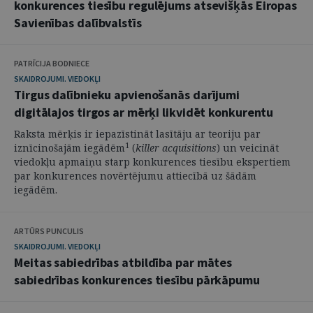
konkurences tiesību regulējums atsevišķās Eiropas
Savienības dalībvalstīs
PATRĪCIJA BODNIECE
SKAIDROJUMI. VIEDOKĻI
Tirgus dalībnieku apvienošanās darījumi
digitālajos tirgos ar mērķi likvidēt konkurentu
Raksta mērķis ir iepazīstināt lasītāju ar teoriju par
1
iznīcinošajām iegādēm
(
killer acquisitions
) un veicināt
viedokļu apmaiņu starp konkurences tiesību ekspertiem
par konkurences novērtējumu attiecībā uz šādām
iegādēm.
ARTŪRS PUNCULIS
SKAIDROJUMI. VIEDOKĻI
Meitas sabiedrības atbildība par mātes
sabiedrības konkurences tiesību pārkāpumu