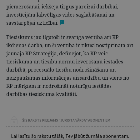
piemērošanai, iekšējā tirgus pareizai darbībai,
investīcijām labvēlīgas vides saglabāšanai un
savstarpējai uzticībai.
3
Tiesiskums jau ilgstoši ir svarīga vērtība arī KP
ikdienas darbā, un šī vērtība ir tikusi nostiprināta arī
jaunajā KP Stratēģijā, definējot, ka KP veic
tiesiskuma un tiesību normu ievērošanu iestādes
darbībā, procesuālo tiesību nodrošināšanu un
neizpaužamas informācijas aizsardzību un viens no
KP mērķiem ir nodrošināt noturīgu iestādes
darbības tiesiskuma kvalitāti.
ŠIS RAKSTS PIEEJAMS “JURISTA VĀRDA” ABONENTIEM
Lai lasītu šo rakstu tālāk, Tev jābūt žurnāla abonentam.