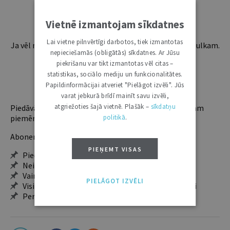
Esošos abonentus lūdzam autorizēties:
Vietnē izmantojam sīkdatnes
Lai vietne pilnvērtīgi darbotos, tiek izmantotas
Ja vēl neesi abonents, aicinām pievienoties lasītāju pulkam.
nepieciešamās (obligātās) sīkdatnes. Ar Jūsu
Iegūsi tūlītēju piekļuvi digitālajam saturam!
piekrišanu var tikt izmantotas vēl citas –
statistikas, sociālo mediju un funkcionalitātes.
ABONĒT
Papildinformācijai atveriet "Pielāgot izvēli". Jūs
varat jebkurā brīdī mainīt savu izvēli,
atgriežoties šajā vietnē. Plašāk –
sīkdatņu
Piedāvājam trīs abonementu veidus. Vienam lietotājam
piemērotākais ir "Mazais" (3, 6 un 12 mēnešiem).
politikā
.
Abonentu ieguvumi:
PIEŅEMT VISAS
Pieeja jaunākajam izdevumam
Neierobežota pieeja arhīvam – 24 h/7 d.
Vairāk nekā 18 000 rakstu un 2000 autoru
PIELĀGOT IZVĒLI
Visi tematiskie numuri un ikgadējie grāmatžurnāli
Personalizētās iespējas – piezīmes, citāti, mapes