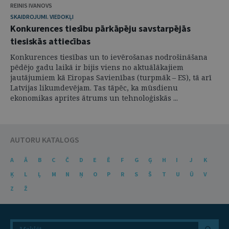
REINIS IVANOVS
SKAIDROJUMI. VIEDOKĻI
Konkurences tiesību pārkāpēju savstarpējās
tiesiskās attiecības
Konkurences tiesības un to ievērošanas nodrošināšana
pēdējo gadu laikā ir bijis viens no aktuālākajiem
jautājumiem kā Eiropas Savienības (turpmāk – ES), tā arī
Latvijas likumdevējam. Tas tāpēc, ka mūsdienu
ekonomikas aprites ātrums un tehnoloģiskās ...
AUTORU KATALOGS
A
Ā
B
C
Č
D
E
Ē
F
G
Ģ
H
I
J
K
Ķ
L
Ļ
M
N
Ņ
O
P
R
S
Š
T
U
Ū
V
Z
Ž