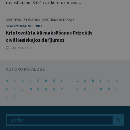
investīcijām. Sākšu ar konkurences ...
KRISTERS PĒTERSONS, KRISTIĀNS DZERKAĻS
SKAIDROJUMI. VIEDOKĻI
Kriptovalūta kā maksāšanas līdzeklis
civiltiesiskajos darījumos
2 KOMENTĀRI
AUTORU KATALOGS
A
Ā
B
C
Č
D
E
Ē
F
G
Ģ
H
I
J
K
Ķ
L
Ļ
M
N
Ņ
O
P
R
S
Š
T
U
Ū
V
Z
Ž