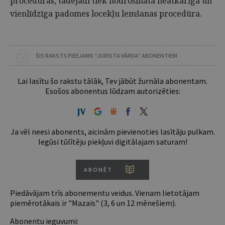
procedūras, tādējādi tiek nodrošināta neatkarīga un
vienlīdzīga padomes locekļu lemšanas procedūra.
ŠIS RAKSTS PIEEJAMS “JURISTA VĀRDA” ABONENTIEM
Lai lasītu šo rakstu tālāk, Tev jābūt žurnāla abonentam.
Esošos abonentus lūdzam autorizēties:
Ja vēl neesi abonents, aicinām pievienoties lasītāju pulkam.
Iegūsi tūlītēju piekļuvi digitālajam saturam!
ABONĒT
Piedāvājam trīs abonementu veidus. Vienam lietotājam
piemērotākais ir "Mazais" (3, 6 un 12 mēnešiem).
Abonentu ieguvumi: