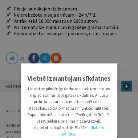
Pieeja jaunākajam izdevumam
Neierobežota pieeja arhīvam – 24 h/7 d.
Vairāk nekā 18 000 rakstu un 2000 autoru
Visi tematiskie numuri un ikgadējie grāmatžurnāli
Personalizētās iespējas – piezīmes, citāti, mapes
22
Vietnē izmantojam sīkdatnes
KOMENTĀRI
Lai vietne pilnvērtīgi darbotos, tiek izmantotas
nepieciešamās (obligātās) sīkdatnes. Ar Jūsu
piekrišanu var tikt izmantotas vēl citas –
statistikas, sociālo mediju un funkcionalitātes.
VISI NUMURA RAKSTI
Papildinformācijai atveriet "Pielāgot izvēli". Jūs
varat jebkurā brīdī mainīt savu izvēli,
SANNIJA MATULE, ULDIS KRASTIŅŠ
atgriežoties šajā vietnē. Plašāk –
sīkdatņu
NOTIKUMS
politikā
.