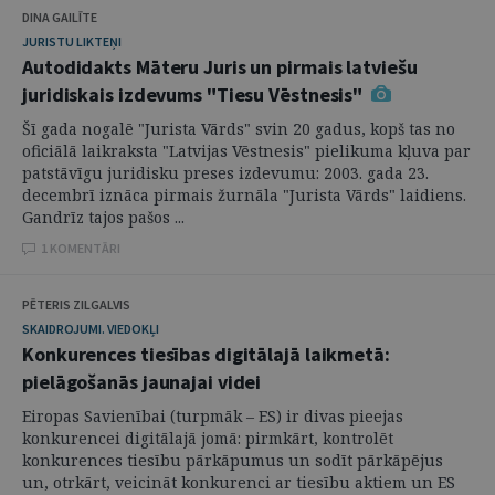
DINA GAILĪTE
JURISTU LIKTEŅI
Autodidakts Māteru Juris un pirmais latviešu
juridiskais izdevums "Tiesu Vēstnesis"
Šī gada nogalē "Jurista Vārds" svin 20 gadus, kopš tas no
oficiālā laikraksta "Latvijas Vēstnesis" pielikuma kļuva par
patstāvīgu juridisku preses izdevumu: 2003. gada 23.
decembrī iznāca pirmais žurnāla "Jurista Vārds" laidiens.
Gandrīz tajos pašos ...
1 KOMENTĀRI
PĒTERIS ZILGALVIS
SKAIDROJUMI. VIEDOKĻI
Konkurences tiesības digitālajā laikmetā:
pielāgošanās jaunajai videi
Eiropas Savienībai (turpmāk – ES) ir divas pieejas
konkurencei digitālajā jomā: pirmkārt, kontrolēt
konkurences tiesību pārkāpumus un sodīt pārkāpējus
un, otrkārt, veicināt konkurenci ar tiesību aktiem un ES