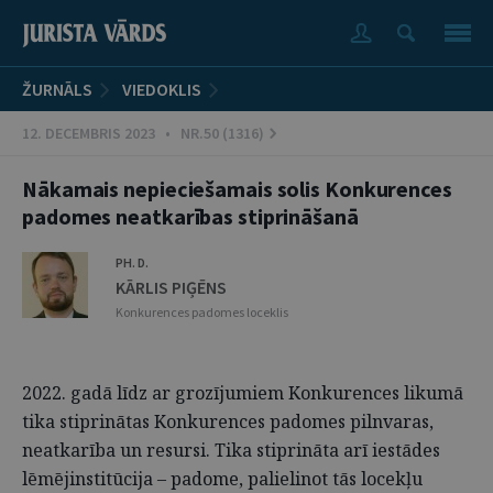
ŽURNĀLS
VIEDOKLIS
12. DECEMBRIS 2023 • NR.50 (1316)
Nākamais nepieciešamais solis Konkurences
padomes neatkarības stiprināšanā
PH. D.
KĀRLIS PIĢĒNS
Konkurences padomes loceklis
2022. gadā līdz ar grozījumiem Konkurences likumā
tika stiprinātas Konkurences padomes pilnvaras,
neatkarība un resursi. Tika stiprināta arī iestādes
lēmējinstitūcija – padome, palielinot tās locekļu