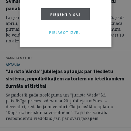
Svinam "Jurista Vārda" jubileju un jauno juristu
panākumus
PIEŅEMT VISAS
Lai gan "Jurista Vārda" aizsākumi ir datējami ar 1995. gada
aprīli, tieši pirms 20 gadiem, 2003. gada decembrī, iznāca
pirmais žurnāla kā patstāvīga preses izdevuma numurs,
PIELĀGOT IZVĒLI
ko veidoja autonoma un neatkarīga redakcija. Savukārt 18
no aizvadītajiem 20 ...
SANNIJA MATULE
APTAUJA
"Jurista Vārda" jubilejas aptauja: par tieslietu
sistēmu, populārākajiem autoriem un ieteikumiem
žurnāla attīstībai
Sagaidot šī gada noslēguma un "Jurista Vārda" kā
patstāvīga preses izdevuma 20. jubilejas mēnesi –
decembri, redakcija novembrī rīkoja lasītāju aptauju
"Kopā uz tiesiskuma virsotnēm!". Tajā tika vaicāts
respondentu viedoklis gan par svarīgākajiem ...