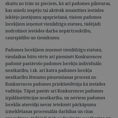
skaitu no trim uz pieciem, kā arī padomes pilnvaras,
kas sniedz iespēju tai aktīvāk iesaistīties iestādes
iekšējo jautājumu apspriešanā, visiem padomes
locekļiem ieņemot vienlīdzīgu statusu, tādējādi
nodrošinot iestādes darba nepārtrauktību,
caurspīdību un tiesiskumu.
Padomes locekļiem ieņemot vienlīdzīgu statusu,
vienlaikus būtu vērts arī pieminēt Konkurences
padomē pastāvošo padomes locekļu individuālo
neatkarību, t.sk. arī katra padomes locekļa
neatkarību lēmumu pieņemšanas procesā no
Konkurences padomes priekšsēdētāja kā ie­stādes
vadītāja. Tāpat pastāv arī Konkurences padomes
izpildinstitūcijas neatkarība, un neviens padomes
loceklis atsevišķi nevar ietekmēt pārkāpumu
izmeklēšanas procesuālās darbības un citas