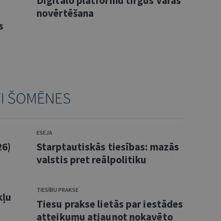
Digitālo platformu tirgus varas
novērtēšana
s
TI ŠOMĒNES
ESEJA
26)
Starptautiskās tiesības: mazās
valstis pret reālpolitiku
TIESĪBU PRAKSE
kļu
Tiesu prakse lietās par iestādes
atteikumu atjaunot nokavēto