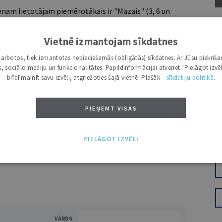
nam lietotājam piemērotākais ir "Mazais" (3, 6 un
Vietnē izmantojam sīkdatnes
Ž
i darbotos, tiek izmantotas nepieciešamās (obligātās) sīkdatnes. Ar Jūsu piekriša
7 d.
kas, sociālo mediju un funkcionalitātes. Papildinformācijai atveriet "Pielāgot izvēl
utoru
brīdī mainīt savu izvēli, atgriežoties šajā vietnē. Plašāk –
sīkdatņu politikā
.
e grāmatžurnāli
 citāti, mapes
PIEŅEMT VISAS
ĪS IESPĒJAS TAVAI IZVĒLEI: MAZAIS, VIDĒJAIS UN LIELAIS ABONEMENTS!
PIELĀGOT IZVĒLI
VĀRDS