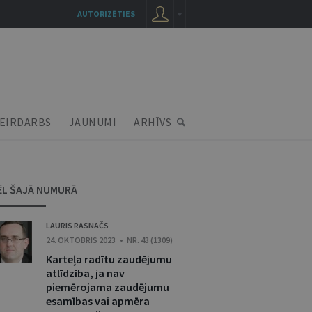
AUTORIZĒTIES
EIRDARBS
JAUNUMI
ARHĪVS
ĒL ŠAJĀ NUMURĀ
LAURIS RASNAČS
24. OKTOBRIS 2023 • NR. 43 (1309)
Karteļa radītu zaudējumu
atlīdzība, ja nav
piemērojama zaudējumu
esamības vai apmēra