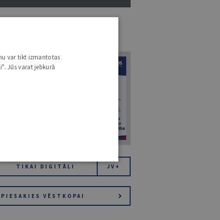
URNĀLU KATALOGS /
VISI ŽURNĀLI
7
nu var tikt izmantotas
i". Jūs varat jebkurā
14. JŪLIJS 2026
NR 7 (1425)
TIKAI DIGITĀLI
JV+
PIESAKIES VĒSTKOPAI