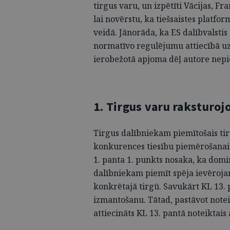
tirgus varu, un izpētīti Vācijas, Fra
lai novērstu, ka tiešsaistes platf
veidā. Jānorāda, ka ES dalībvalsti
normatīvo regulējumu attiecībā uz
ierobežotā apjoma dēļ autore nepie
1. Tirgus varu raksturoj
Tirgus dalībniekam piemītošais ti
konkurences tiesību piemērošanai
1. panta 1. punkts nosaka, ka domin
dalībniekam piemīt spēja ievēroja
konkrētajā tirgū. Savukārt KL 13. 
izmantošanu. Tātad, pastāvot note
attiecināts KL 13. pantā noteiktais