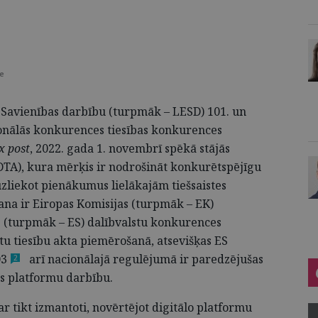
ce
 Savienības darbību (turpmāk – LESD) 101. un
ionālās konkurences tiesības konkurences
x post
, 2022. gada 1. novembrī spēkā stājās
TA), kura mērķis ir nodrošināt konkurētspējīgu
uzliekot pienākumus lielākajām tiešsaistes
a ir Eiropas Komisijas (turpmāk – EK)
 (turpmāk – ES) dalībvalstu konkurences
tu tiesību akta piemērošanā, atsevišķas ES
03
arī nacionālajā regulējumā ir paredzējušas
2
es platformu darbību.
var tikt izmantoti, novērtējot digitālo platformu