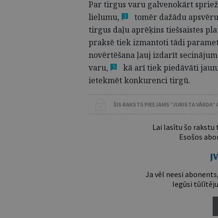
Par tirgus varu galvenokārt spriež
lielumu,
tomēr dažādu apsvērumu
3
tirgus daļu aprēķins tiešsaistes p
praksē tiek izmantoti tādi paramet
novērtēšana ļauj izdarīt secinājum
varu,
kā arī tiek piedāvāti jau
5
ietekmēt konkurenci tirgū.
ŠIS RAKSTS PIEEJAMS “JURISTA VĀRDA”
Lai lasītu šo rakstu
Esošos abon
Ja vēl neesi abonents,
Iegūsi tūlītēj