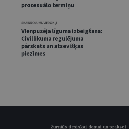
procesuālo termiņu
SKAIDROJUMI. VIEDOKĻI
Vienpusēja līguma izbeigšana:
Civillikuma regulējuma
pārskats un atsevišķas
piezīmes
Žurnāls tiesiskai domai un praksei