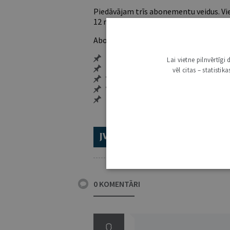
Piedāvājam trīs abonementu veidus. Vie
12 mēnešiem).
Abonentu ieguvumi:
Pieeja jaunākajam izdevumam
Lai vietne pilnvērtīg
Neierobežota pieeja arhīvam – 24 h/
vēl citas – statisti
Vairāk nekā 18 000 rakstu un 2000 a
Visi tematiskie numuri un ikgadēji
Personalizētās iespējas – piezīmes,
ABONĒ 2026.GADAM!
TR
0 KOMENTĀRI