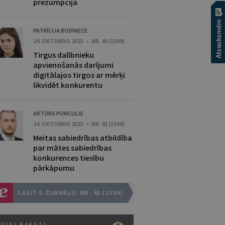
prezumpcija
PATRĪCIJA BODNIECE
24. OKTOBRIS 2023 • NR. 43 (1309)
Tirgus dalībnieku
apvienošanās darījumi
digitālajos tirgos ar mērķi
likvidēt konkurentu
ARTŪRS PUNCULIS
24. OKTOBRIS 2023 • NR. 43 (1309)
Meitas sabiedrības atbildība
par mātes sabiedrības
konkurences tiesību
pārkāpumu
LASĪT E-ŽURNĀLU: NR. 43 (1309)
VISI RAKSTI