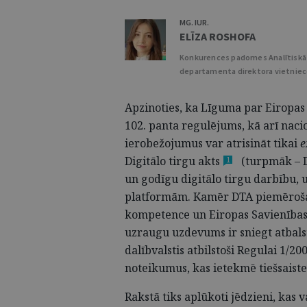
MG. IUR.
ELĪZA ROSHOFA
Konkurences padomes Analītiskā
departamenta direktora vietnie
Apzinoties, ka Līguma par Eiropas
102. panta regulējums, kā arī nac
ierobežojumus var atrisināt tikai
e
Digitālo tirgu
akts
(turpmāk – D
1
un godīgu digitālo tirgu darbību, 
platformām. Kamēr DTA piemērošan
kompetence un Eiropas Savienības
uzraugu uzdevums ir sniegt atbals
dalībvalstis atbilstoši Regulai 1/
20
noteikumus, kas ietekmē tiešsaist
Rakstā tiks aplūkoti jēdzieni, kas 