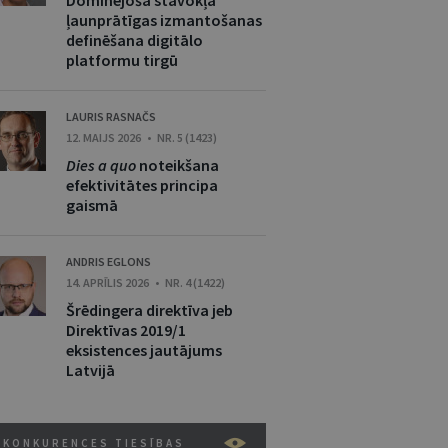
Dominējoša stāvokļa
ļaunprātīgas izmantošanas
definēšana digitālo
platformu tirgū
LAURIS RASNAČS
12. MAIJS 2026 • NR. 5 (1423)
Dies a quo
noteikšana
efektivitātes principa
gaismā
ANDRIS EGLONS
14. APRĪLIS 2026 • NR. 4 (1422)
Šrēdingera direktīva jeb
Direktīvas 2019/1
eksistences jautājums
Latvijā
KONKURENCES TIESĪBAS