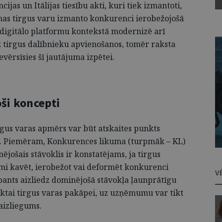
ncijas un Itālijas tiesību akti, kuri tiek izmantoti,
ormas tirgus varu izmanto konkurenci ierobežojošā
s digitālo platformu kontekstā modernizē arī
 tirgus dalībnieku apvienošanos, tomēr raksta
vērsīsies šī jautājuma izpētei.
oši koncepti
rgus varas apmērs var būt atskaites punkts
. Piemēram, Konkurences likuma (turpmāk – KL)
ējošais stāvoklis ir konstatējams, ja tirgus
mi kavēt, ierobežot vai deformēt konkurenci
V
pants aizliedz dominējošā stāvokļa ļaunprātīgu
iktai tirgus varas pakāpei, uz uzņēmumu var tikt
 aizliegums.