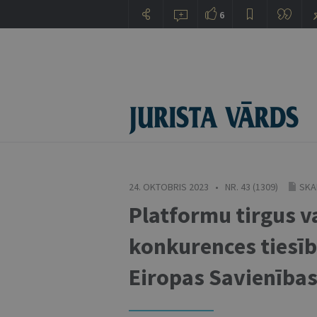
6
24. OKTOBRIS 2023 • NR. 43 (1309)
SKA
Platformu tirgus va
konkurences tiesīb
Eiropas Savienības