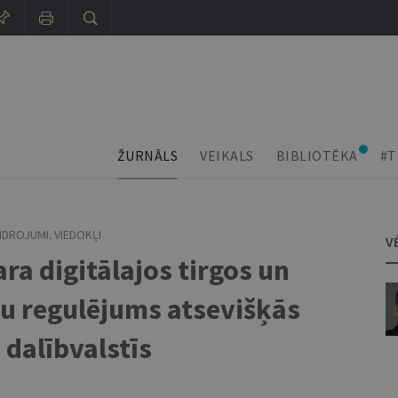
ŽURNĀLS
VEIKALS
BIBLIOTĒKA
#T
IDROJUMI. VIEDOKĻI
V
ra digitālajos tirgos un
u regulējums atsevišķās
 dalībvalstīs