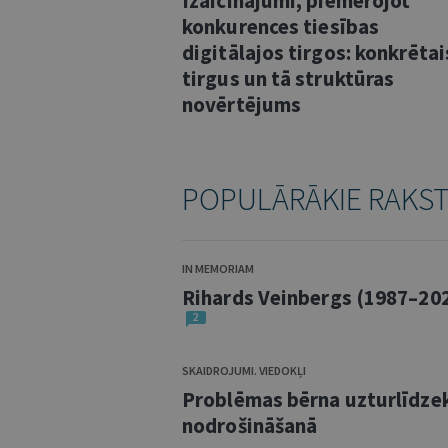
Izaicinājumi, piemērojot
konkurences tiesības
digitālajos tirgos: konkrētai
tirgus un tā struktūras
novērtējums
POPULĀRĀKIE RAKS
IN MEMORIAM
Rihards Veinbergs (1987–20
2
SKAIDROJUMI. VIEDOKĻI
Problēmas bērna uzturlīdze
nodrošināšanā