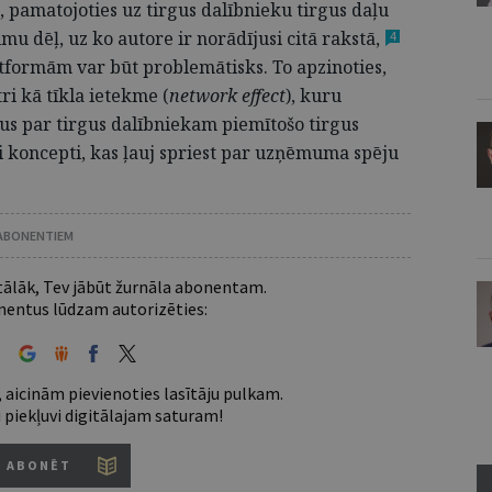
, pamatojoties uz tirgus dalībnieku tirgus daļu
 dēļ, uz ko autore ir norādījusi citā
rakstā,
4
latformām var būt problemātisks. To apzinoties,
ri kā tīkla ietekme (
network effect
), kuru
us par tirgus dalībniekam piemītošo tirgus
ni koncepti, kas ļauj spriest par uzņēmuma spēju
 ABONENTIEM
 tālāk, Tev jābūt žurnāla abonentam.
entus lūdzam autorizēties:
 aicinām pievienoties lasītāju pulkam.
u piekļuvi digitālajam saturam!
ABONĒT