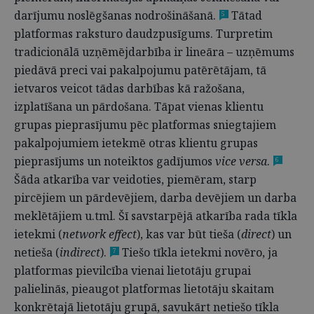
darījumu noslēgšanas nodrošināšanā.
Tātad
5
platformas raksturo daudzpusīgums. Turpretim
tradicionālā uzņēmējdarbība ir lineāra – uzņēmums
piedāvā preci vai pakalpojumu patērētājam, tā
ietvaros veicot tādas darbības kā ražošana,
izplatīšana un pārdošana. Tāpat vienas klientu
grupas pieprasījumu pēc platformas sniegtajiem
pakalpojumiem ietekmē otras klientu grupas
pieprasījums un noteiktos gadījumos
vice versa
.
6
Šāda atkarība var veidoties, piemēram, starp
pircējiem un pārdevējiem, darba devējiem un darba
meklētājiem u.tml. Šī savstarpējā atkarība rada tīkla
ietekmi (
network effect
), kas var būt tieša (
direct
) un
netieša (
indirect
).
Tiešo tīkla ietekmi novēro, ja
7
platformas pievilcība vienai lietotāju grupai
palielinās, pieaugot platformas lietotāju skaitam
konkrētajā lietotāju grupā, savukārt netiešo tīkla