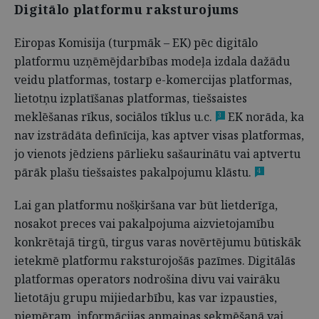
Digitālo platformu raksturojums
Eiropas Komisija (turpmāk – EK) pēc digitālo
platformu uzņēmējdarbības modeļa izdala dažādu
veidu platformas, tostarp e-komercijas platformas,
lietotņu izplatīšanas platformas, tiešsaistes
meklēšanas rīkus, sociālos tīklus u.c.
EK norāda, ka
3
nav izstrādāta definīcija, kas aptver visas platformas,
jo vienots jēdziens pārlieku sašaurinātu vai aptvertu
pārāk plašu tiešsaistes pakalpojumu klāstu.
4
Lai gan platformu nošķiršana var būt lietderīga,
nosakot preces vai pakalpojuma aizvietojamību
konkrētajā tirgū, tirgus varas novērtējumu būtiskāk
ietekmē platformu raksturojošās pazīmes. Digitālās
platformas operators nodrošina divu vai vairāku
lietotāju grupu mijiedarbību, kas var izpausties,
piemēram, informācijas apmaiņas sekmēšanā vai