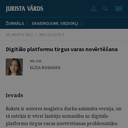
ŽURNĀLS
SKAIDROJUMI. VIEDOKĻI
29. MARTS 2022 • NR.13 (1227)
Digitālo platformu tirgus varas novērtēšana
MG. IUR.
ELĪZA ROSHOFA
Ievads
Raksts ir autores maģistra darba saīsināta versija, un
tā mērķis ir vērst lasītāju uzmanību uz digitālo
platformu tirgus varas novērtēšanas problemātiku