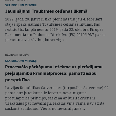
SKAIDROJUMI. VIEDOKĻI
Jauninājumi Trauksmes celšanas likumā
2022. gada 20. janvārī tika pieņemts un jau 4. februārī
stājās spēkā jaunais Trauksmes celšanas likums, kas
izstrādāts, lai pārņemtu 2019. gada 23. oktobra Eiropas
Parlamenta un Padomes Direktīvu (ES) 2019/1937 par to
personu aizsardzību, kuras ziņo ...
DĀVIDS GUREVIČS
SKAIDROJUMI. VIEDOKĻI
Procesuālo pārkāpumu ietekme uz pierādījumu
pieļaujamību kriminālprocesā: pamattiesību
perspektīva
Latvijas Republikas Satversmes (turpmāk – Satversme) 92.
panta otrajā teikumā ir ietverts nevainīguma
prezumpcijas princips, saskaņā ar kuru ikviens ir
uzskatāms par nevainīgu, iekams viņa vaina nav atzīta
saskaņā ar likumu. Viena no nevainīguma ...