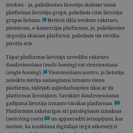
ietekmi – ja, palielinoties lietotāju skaitam vienā
platformas lietotāju grupā, palielinās citas lietotāju
grupas lielums.
Netiešā tīkla ietekme raksturo,
8
piemēram, e-komercijas platformas, jo, palielinoties
tirgotāju skaitam platformā, palielinās tās vērtība
pircēju acīs.
Tāpat platformas lietotāju uzvedību raksturo
daudzviesošana (
multi-homing
) vai vienviesošana
(
single-homing
).
Vienviesošanu novēro, ja lietotājs
9
noteikta mērķa sasniegšanai izmanto vienu
platformu, tādējādi mijiedarbojoties tikai ar šīs
platformas lietotājiem. Savukārt daudzviesošanas
gadījumā lietotājs izmanto vārākas platformas.
10
Platformām raksturīgas arī pārslēgšanās izmaksas
(
switching costs
)
un apjomradīti ietaupījumi, kas
11
nozīmē, ka ienākšana digitālajā tirgū sākotnēji ir