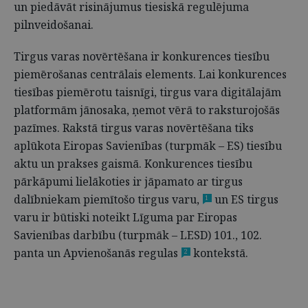
un piedāvāt risinājumus tiesiskā regulējuma
pilnveidošanai.
Tirgus varas novērtēšana ir konkurences tiesību
piemērošanas centrālais elements. Lai konkurences
tiesības piemērotu taisnīgi, tirgus vara digitālajām
platformām jānosaka, ņemot vērā to raksturojošās
pazīmes. Rakstā tirgus varas novērtēšana tiks
aplūkota Eiropas Savienības (turpmāk – ES) tiesību
aktu un prakses gaismā. Konkurences tiesību
pārkāpumi lielākoties ir jāpamato ar tirgus
dalībniekam piemītošo tirgus varu,
un ES tirgus
1
varu ir būtiski noteikt Līguma par Eiropas
Savienības darbību (turpmāk – LESD) 101., 102.
panta un Apvienošanās regulas
kontekstā.
2