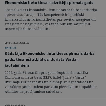
Ekonomisko lietu tiesa – aizritējis pirmais gads
Specializētās Ekonomisko lietu tiesas darbības teritorija
aptver visu Latviju. Tās kompetencē ir specifiski
komercstrīdi un krimināllietas par sevišķi smagiem un
smagiem noziegumiem, kas rada būtisku kaitējumu
uzņēmējdarbības videi un ...
VIKTORIJA SOŅECA
APTAUJA
Kāds bija Ekonomisko lietu tiesas pirmais darba
gads: tiesneši atbild uz "Jurista Vārda"
jautājumiem
2022. gada 31. martā aprit gads, kopš darbu uzsāka
Ekonomisko lietu tiesa (ELT), tādēļ "Jurista Vārds"
uzrunāja ELT tiesnešus un aicināja sniegt atbildes uz
vairākiem jautājumiem par gūto pieredzi un iespaidiem.
Atbildes uz jautājumiem sniedza ...
KRISTA ASMUSA