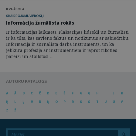
IEVA ĀBOLA
SKAIDROJUMI. VIEDOKĻI
Informācija žurnālista rokās
Ir informācijas laikmets. Plašsaziņas līdzekļi un žurnālisti
ir kā tilts, kas savieno faktus un notikumus ar sabiedrību.
Informācija ir žurnālista darba instruments, un kā
jebkurā profesijā ar instrumentiem ir jāprot rīkoties
pareizi un atbilstoši ...
AUTORU KATALOGS
A
Ā
B
C
Č
D
E
Ē
F
G
Ģ
H
I
J
K
Ķ
L
Ļ
M
N
Ņ
O
P
R
S
Š
T
U
Ū
V
Z
Ž