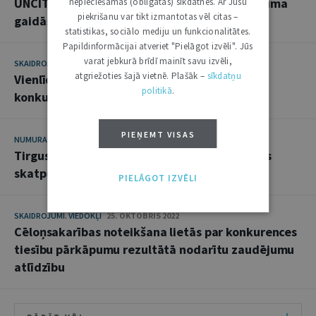
UNCITRAL parauglikumam atbilstoša regulējuma
nepieciešamās (obligātās) sīkdatnes. Ar Jūsu
piekrišanu var tikt izmantotas vēl citas –
gaidās
statistikas, sociālo mediju un funkcionalitātes.
Papildinformācijai atveriet "Pielāgot izvēli". Jūs
varat jebkurā brīdī mainīt savu izvēli,
SKAIDROJUMI. VIEDOKĻI
31. JANVĀRIS 2023
atgriežoties šajā vietnē. Plašāk –
sīkdatņu
Vienlīdzības princips sodu noteikšanā par
politikā
.
konkurences tiesību pārkāpumiem
PIEŅEMT VISAS
NUMURA TĒMA
25. OKTOBRIS 2022
Tirgus attiecības un to regulējums no Latvijas
skatpunkta
PIELĀGOT IZVĒLI
SKAIDROJUMI. VIEDOKĻI
25. OKTOBRIS 2022
Cēloņsakarības noteikšana lietās par konkurences
tiesību pārkāpumu rezultātā nodarītu zaudējumu
atlīdzību