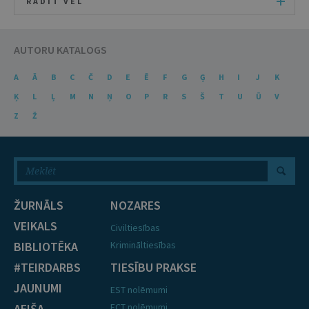
RĀDĪT VĒL
AUTORU KATALOGS
A
Ā
B
C
Č
D
E
Ē
F
G
Ģ
H
I
J
K
Ķ
L
Ļ
M
N
Ņ
O
P
R
S
Š
T
U
Ū
V
Z
Ž
ŽURNĀLS
NOZARES
VEIKALS
Civiltiesības
BIBLIOTĒKA
Krimināltiesības
#TEIRDARBS
TIESĪBU PRAKSE
JAUNUMI
EST nolēmumi
AFIŠA
ECT nolēmumi