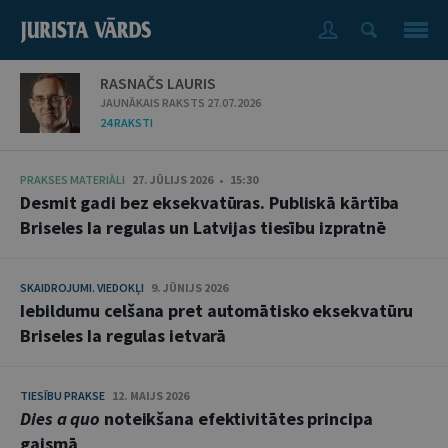
RASNAČS LAURIS
JAUNĀKAIS RAKSTS 27.07.2026
24 RAKSTI
PRAKSES MATERIĀLI
27. JŪLIJS 2026 • 15:30
Desmit gadi bez eksekvatūras. Publiskā kārtība
Briseles Ia regulas un Latvijas tiesību izpratnē
SKAIDROJUMI. VIEDOKĻI
9. JŪNIJS 2026
Iebildumu celšana pret automātisko eksekvatūru
Briseles Ia regulas ietvarā
TIESĪBU PRAKSE
12. MAIJS 2026
Dies a quo
noteikšana efektivitātes principa
gaismā