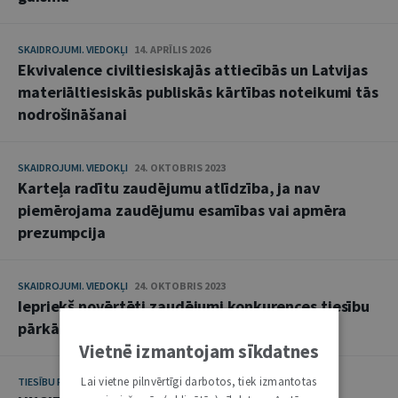
SKAIDROJUMI. VIEDOKĻI
14. APRĪLIS 2026
Ekvivalence civiltiesiskajās attiecībās un Latvijas
materiāltiesiskās publiskās kārtības noteikumi tās
nodrošināšanai
SKAIDROJUMI. VIEDOKĻI
24. OKTOBRIS 2023
Karteļa radītu zaudējumu atlīdzība, ja nav
piemērojama zaudējumu esamības vai apmēra
prezumpcija
SKAIDROJUMI. VIEDOKĻI
24. OKTOBRIS 2023
Iepriekš novērtēti zaudējumi konkurences tiesību
pārkāpuma gadījumā
Vietnē izmantojam sīkdatnes
Lai vietne pilnvērtīgi darbotos, tiek izmantotas
TIESĪBU PRAKSES KOMENTĀRI
16. MAIJS 2023