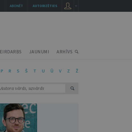
ABONĒT
AUTORIZĒTIES
EIRDARBS
JAUNUMI
ARHĪVS
P
R
S
Š
T
U
Ū
V
Z
Ž