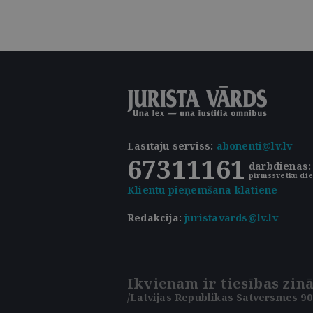
Lasītāju serviss
:
abonenti@lv.lv
67311161
darbdienās: 
pirmssvētku die
Klientu pieņemšana klātienē
Redakcija:
juristavards@lv.lv
Ikvienam ir tiesības zinā
/Latvijas Republikas Satversmes 90.