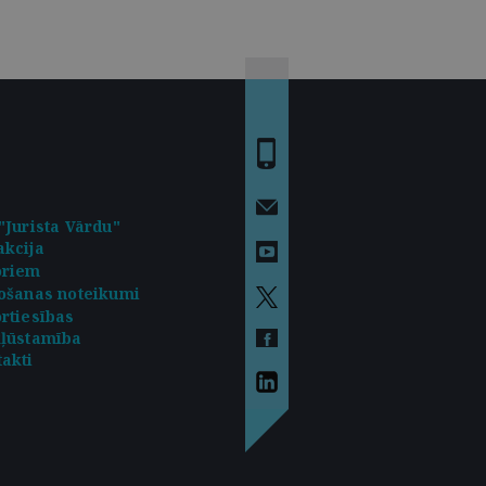
"Jurista Vārdu"
kcija
oriem
ošanas noteikumi
rtiesības
kļūstamība
akti