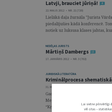
Latvji, brauciet jūriņā!
4
22. MAIJS 2012 • NR. 21 (720)
Lielākā daļa žurnāla "Jurista Vārds"
piedalījušies kādā konferencē. Tomē
notiek uz luksusa klases jahtas, kur
NEDĒĻAS JURISTS
Mārtiņš Dambergs
15
17. JANVĀRIS 2012 • NR. 3 (702)
JURIDISKĀ LITERATŪRA
Kriminālprocesa shematiskā
31. MARTS 2009 • NR. 13 (556)
Gada sākumā apgāds “Latvijas Vēstne
Meikališas un profesores Dr.iur. 
Lai vietne pilnvērtīg
“Kriminālprocess shēmās. B un C da
vēl citas – statisti