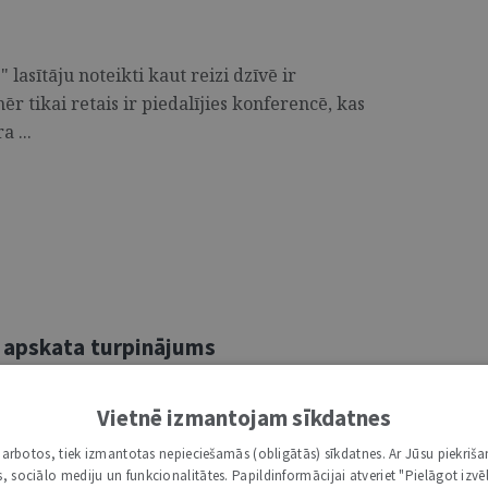
 lasītāju noteikti kaut reizi dzīvē ir
r tikai retais ir piedalījies konferencē, kas
a ...
 apskata turpinājums
sis” laidis klajā profesores Dr.iur. Ārijas
Vietnē izmantojam sīkdatnes
Kristīnes Stradas-Rozenbergas grāmatu
i darbotos, tiek izmantotas nepieciešamās (obligātās) sīkdatnes. Ar Jūsu piekriša
ļa”. Grāmata ...
kas, sociālo mediju un funkcionalitātes. Papildinformācijai atveriet "Pielāgot izvēl