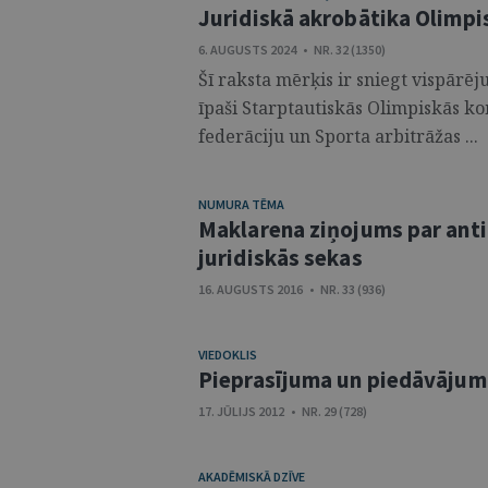
Juridiskā akrobātika Olimp
6. AUGUSTS 2024 • NR. 32 (1350)
Šī raksta mērķis ir sniegt vispārēj
īpaši Starptautiskās Olimpiskās ko
federāciju un Sporta arbitrāžas ...
NUMURA TĒMA
Maklarena ziņojums par ant
juridiskās sekas
16. AUGUSTS 2016 • NR. 33 (936)
VIEDOKLIS
Pieprasījuma un piedāvājum
17. JŪLIJS 2012 • NR. 29 (728)
AKADĒMISKĀ DZĪVE