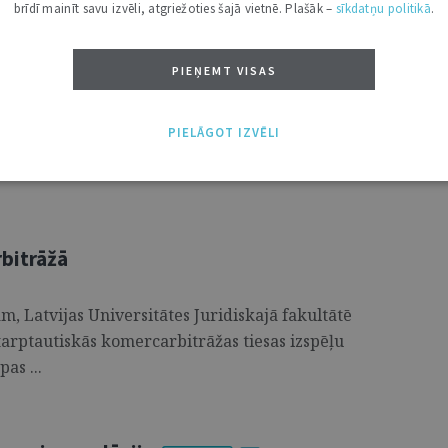
brīdī mainīt savu izvēli, atgriežoties šajā vietnē. Plašāk –
sīkdatņu politikā
.
 tiesas izspēlē
PIEŅEMT VISAS
akultātes studenti jau sesto gadu piedalījās
PIELĀGOT IZVĒLI
national Moot Court Competition" un izspēlēja
bitrāžā
m, Latvijas Universitātes Juridiskajā fakultātē
tarptautiskās komercarbitrāžas tiesas izspēļu
as ...