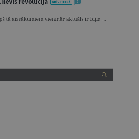
 nevis revolūcija
2
 tā aizsākumiem vienmēr aktuāls ir bijis ...