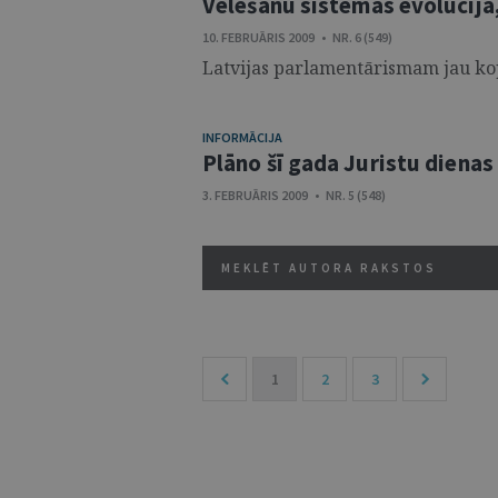
Vēlēšanu sistēmas evolūcija,
10. FEBRUĀRIS 2009 • NR. 6 (549)
Latvijas parlamentārismam jau kopš
INFORMĀCIJA
Plāno šī gada Juristu dienas
3. FEBRUĀRIS 2009 • NR. 5 (548)
MEKLĒT AUTORA RAKSTOS
1
2
3