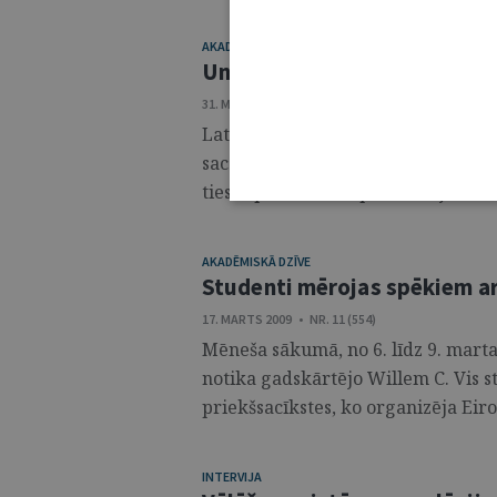
AKADĒMISKĀ DZĪVE
Universitātes komanda uzvar
31. MARTS 2009 • NR. 13 (556)
Latvijas Universitātes Juridiskās f
sacensībās "Philip C. Jessup Inter
tiesas procesu starptautiskajās ...
AKADĒMISKĀ DZĪVE
Studenti mērojas spēkiem ar
17. MARTS 2009 • NR. 11 (554)
Mēneša sākumā, no 6. līdz 9. marta
notika gadskārtējo Willem C. Vis s
priekšsacīkstes, ko organizēja Eirop
INTERVIJA