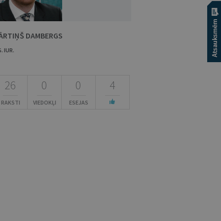
ĀRTIŅŠ DAMBERGS
. IUR.
26
0
0
4
RAKSTI
VIEDOKĻI
ESEJAS