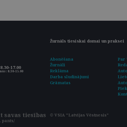
Žurnāls tiesiskai domai un praksei
Abonēšana
Par 
Žurnāli
Reda
8.30–17.00
Reklāma
Aut
nās: 8.30–15.00
Darba sludinājumi
Liet
Grāmatas
Auto
Pie
Kont
t savas tiesības
© VSIA "Latvijas Vēstnesis"
 pants/