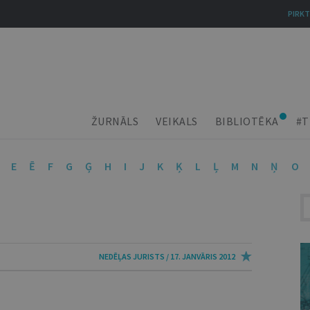
PIRKT
ŽURNĀLS
VEIKALS
BIBLIOTĒKA
#T
E
Ē
F
G
Ģ
H
I
J
K
Ķ
L
Ļ
M
N
Ņ
O
NEDĒĻAS JURISTS / 17. JANVĀRIS 2012