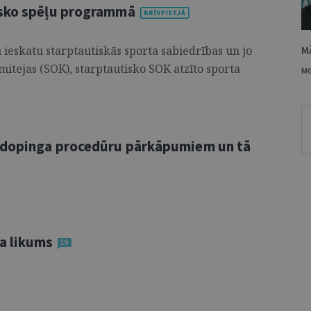
isko spēļu programmā
u ieskatu starptautiskās sporta sabiedrības un jo
M
mitejas (SOK), starptautisko SOK atzīto sporta
MG
idopinga procedūru pārkāpumiem un tā
a likums
19