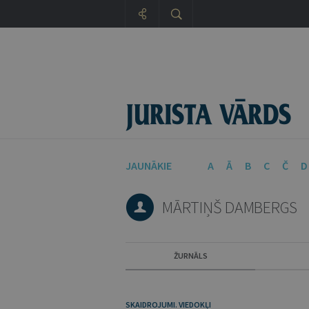
JAUNĀKIE
A
Ā
B
C
Č
D
MĀRTIŅŠ DAMBERGS
ŽURNĀLS
SKAIDROJUMI. VIEDOKĻI