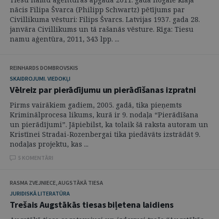
nācis Filipa Švarca (Philipp Schwartz) pētījums par
Civillikuma vēsturi: Filips Švarcs. Latvijas 1937. gada 28.
janvāra Civillikums un tā rašanās vēsture. Rīga: Tiesu
namu aģentūra, 2011, 343 lpp. ...
REINHARDS DOMBROVSKIS
SKAIDROJUMI. VIEDOKĻI
Vēlreiz par pierādījumu un pierādīšanas izpratni
Pirms vairākiem gadiem, 2005. gadā, tika pieņemts
Kriminālprocesa likums, kurā ir 9. nodaļa “Pierādīšana
un pierādījumi”. Jāpiebilst, ka tolaik šā raksta autoram un
Kristīnei Stradai-Rozenbergai tika piedāvāts izstrādāt 9.
nodaļas projektu, kas ...
5 KOMENTĀRI
RASMA ZVEJNIECE, AUGSTĀKĀ TIESA
JURIDISKĀ LITERATŪRA
Trešais Augstākās tiesas biļetena laidiens