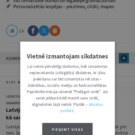
Visi tematiskie numuri un ikgadējie grāmatžurnāli
Personalizētās iespējas – piezīmes, citāti, mapes
16
Vietnē izmantojam sīkdatnes
KOMENTĀRI (15)
Lai vietne pilnvērtīgi darbotos, tiek izmantotas
nepieciešamās (obligātās) sīkdatnes. Ar Jūsu
piekrišanu var tikt izmantotas vēl citas –
VISI NUMURA RAKSTI
statistikas, sociālo mediju un funkcionalitātes.
Papildinformācijai atveriet "Pielāgot izvēli". Jūs
LIENE EGLĀJA
varat jebkurā brīdī mainīt savu izvēli,
SKAIDROJUMI. VIEDOKĻI
atgriežoties šajā vietnē. Plašāk –
sīkdatņu
Latvijas un Lietuvas jūras robeža –
politikā
.
kā sasniegt taisnīgu atrisinājumu
Latvijas Satversmes sapulce sēdē 1921. gada 15. martā pēc
PIEŅEMT VISAS
tam, kad ārlietu ministrs Zigfrīds Meierovics bija sniedzis