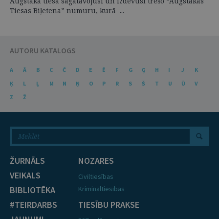
Augstākā tiesa sagatavojusi un izdevusi trešo “Augstākās
Tiesas Biļetena” numuru, kurā ...
AUTORU KATALOGS
A
Ā
B
C
Č
D
E
Ē
F
G
Ģ
H
I
J
K
Ķ
L
Ļ
M
N
Ņ
O
P
R
S
Š
T
U
Ū
V
Z
Ž
ŽURNĀLS
NOZARES
VEIKALS
Civiltiesības
BIBLIOTĒKA
Krimināltiesības
#TEIRDARBS
TIESĪBU PRAKSE