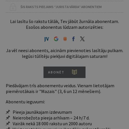
ŠIS RAKSTS PIEEJAMS “JURISTA VĀRDA” ABONENTIEM
Lai lasītu šo rakstu tālāk, Tev jābūt žurnāla abonentam.
Esošos abonentus lūdzam autorizēties:
Ja vēl neesi abonents, aicinām pievienoties lasītāju pulkam.
Iegūsi tūlītēju piekļuvi digitālajam saturam!
ABONĒT
Piedāvājam trīs abonementu veidus. Vienam lietotājam
piemērotākais ir "Mazais" (3, 6 un 12 mēnešiem).
Abonentu ieguvumi:
Pieeja jaunākajam izdevumam
Neierobežota pieeja arhīvam – 24 h/7 d.
Vairāk nekā 18 000 rakstu un 2000 autoru