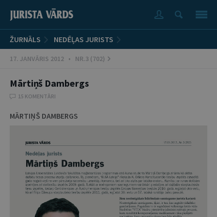
ŽURNĀLS
NEDĒĻAS JURISTS
17. JANVĀRIS 2012 • NR.3 (702)
Mārtiņš Dambergs
15 KOMENTĀRI
MĀRTIŅŠ DAMBERGS