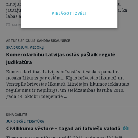
ziņojumu par šķīrējtiesas sprieduma projektu robežu
jautājumā ar Lietuvu, deputāts Ādolfs Klīve aizrādīja, ka
PIELĀGOT IZVĒLI
labas attiecības ar ...
4 KOMENTĀRI
ARTŪRS SPĪGULIS, SANDRA BIKAUNIECE
SKAIDROJUMI. VIEDOKĻI
Komercdarbību Latvijas ostās pašlaik regulē
judikatūra
Komercdarbības Latvijas brīvostās tiesiskos pamatus
nosaka Likums par ostām1, Rīgas brīvostas likums2 un
Ventspils brīvostas likums3. Minētajos likumos iekļautais
regulējums ir nepilnīgs, un steidzamības kārtībā 2010.
gada 14. oktobrī pieņemtie ...
DINA GAILĪTE
JURIDISKĀ LITERATŪRA
Civillikuma vēsture – tagad arī latviešu valodā
Tiesu namu aģentūras apgādā 2011. gada nogalē klajā