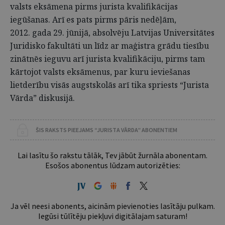
valsts eksāmena pirms jurista kvalifikācijas
iegūšanas. Arī es pats pirms pāris nedēļām,
2012. gada 29. jūnijā, absolvēju Latvijas Universitātes
Juridisko fakultāti un līdz ar maģistra grādu tiesību
zinātnēs ieguvu arī jurista kvalifikāciju, pirms tam
kārtojot valsts eksāmenus, par kuru ieviešanas
lietderību visās augstskolās arī tika spriests “Jurista
Vārda” diskusijā.
ŠIS RAKSTS PIEEJAMS “JURISTA VĀRDA” ABONENTIEM
Lai lasītu šo rakstu tālāk, Tev jābūt žurnāla abonentam.
Esošos abonentus lūdzam autorizēties:
Ja vēl neesi abonents, aicinām pievienoties lasītāju pulkam.
Iegūsi tūlītēju piekļuvi digitālajam saturam!