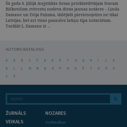
Šā gada 6. jūlijā Augstākās tiesas priekšsēdētājam Ivaram
Bičkovičam zvērestu nodeva divas jaunas notāres – Linda
Damane un Evija Paļuma, tādējādi pievienojoties ne tikai
Latvijas, bet arī visas pasaules latīņu tipa notariātam.
Turklāt L. Damane ir ...
AUTORU KATALOGS
A
Ā
B
C
Č
D
E
Ē
F
G
Ģ
H
I
J
K
Ķ
L
Ļ
M
N
Ņ
O
P
R
S
Š
T
U
Ū
V
Z
Ž
ŽURNĀLS
NOZARES
VEIKALS
Civiltiesības