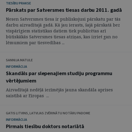
TIESĪBU PRAKSE
Pārskats par Satversmes tiesas darbu 2011. gadā
Nesen Satversmes tiesa ir publiskojusi pārskatu par tās
darbu aizvadītajā gadā. Kā jau ierasts, šajā pārskatā bez
vispārīgiem statistikas datiem tiek publicētas arī
būtiskākās Satversmes tiesas atziņas, kas izriet gan no
lēmumiem par tiesvedības ...
SANNIJA MATULE
INFORMĀCIJA
Skandāls par slepenajiem studiju programmu
vērtējumiem
Aizvadītajā nedēļā iezīmējās jauna skandāla aprises
saistībā ar Eiropas ...
GATIS LITVINS, LATVIJAS ZVĒRINĀTU NOTĀRU PADOME
INFORMĀCIJA
Pirmais tiesību doktors notariātā