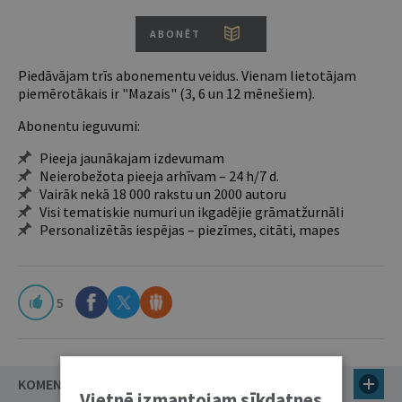
ABONĒT
Piedāvājam trīs abonementu veidus. Vienam lietotājam
piemērotākais ir "Mazais" (3, 6 un 12 mēnešiem).
Abonentu ieguvumi:
Pieeja jaunākajam izdevumam
Neierobežota pieeja arhīvam – 24 h/7 d.
Vairāk nekā 18 000 rakstu un 2000 autoru
Visi tematiskie numuri un ikgadējie grāmatžurnāli
Personalizētās iespējas – piezīmes, citāti, mapes
5
KOMENTĀRI (19)
Vietnē izmantojam sīkdatnes