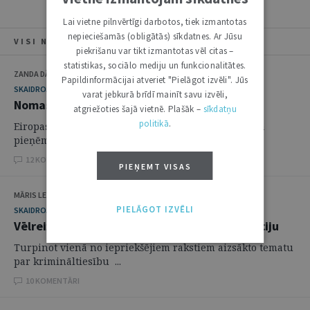
Lai vietne pilnvērtīgi darbotos, tiek izmantotas
nepieciešamās (obligātās) sīkdatnes. Ar Jūsu
VISI NUMURA RAKSTI
piekrišanu var tikt izmantotas vēl citas –
statistikas, sociālo mediju un funkcionalitātes.
ZANDA DĀVIDA
Papildinformācijai atveriet "Pielāgot izvēli". Jūs
SKAIDROJUMI. VIEDOKĻI
varat jebkurā brīdī mainīt savu izvēli,
Nomas līgums ar pārsteigumu
atgriežoties šajā vietnē. Plašāk –
sīkdatņu
politikā
.
Eiropas Parlaments un Padome 2010. gada 16. jūnijā
pieņēma Direktīvu ...
12 KOMENTĀRI
PIEŅEMT VISAS
MĀRIS LEJA
PIELĀGOT IZVĒLI
SKAIDROJUMI. VIEDOKĻI
Vēlreiz par krimināltiesību normu interpretāciju
Turpinot vienā no iepriekšējiem rakstiem aizsākto tematu
par krimināltiesību ...
10 KOMENTĀRI