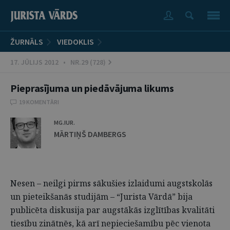
ŽURNĀLS
VIEDOKLIS
17. JŪLIJS 2012 • NR.29 (728)
Pieprasījuma un piedāvājuma likums
19 KOMENTĀRI
MG.IUR.
MĀRTIŅŠ DAMBERGS
Nesen – neilgi pirms sākušies izlaidumi augstskolās
un pieteikšanās studijām – “Jurista Vārdā” bija
publicēta diskusija par augstākās izglītības kvalitāti
tiesību zinātnēs, kā arī nepieciešamību pēc vienota