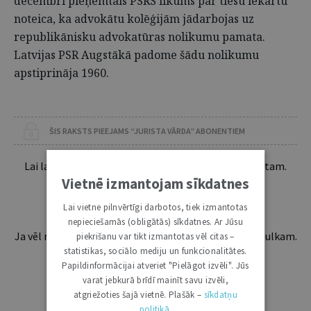
decembrī pieņemtais PSRS likums par tiesu iekārtu
noteica, ka advokātu kolēģijām jādarbojas uz
republikānisku advokatūras nolikumu pamata.
Latvijas PSR Augstākā padome šādu nolikumu
apstiprināja 1960.
ŠIS RAKSTS PIEEJAMS “JURISTA VĀRDA” ABONENTIEM
Lai lasītu šo rakstu tālāk, Tev jābūt žurnāla abonentam.
Esošos abonentus lūdzam autorizēties:
Vietnē izmantojam sīkdatnes
Lai vietne pilnvērtīgi darbotos, tiek izmantotas
nepieciešamās (obligātās) sīkdatnes. Ar Jūsu
Ja vēl neesi abonents, aicinām pievienoties lasītāju pulkam.
piekrišanu var tikt izmantotas vēl citas –
Iegūsi tūlītēju piekļuvi digitālajam saturam!
statistikas, sociālo mediju un funkcionalitātes.
Papildinformācijai atveriet "Pielāgot izvēli". Jūs
varat jebkurā brīdī mainīt savu izvēli,
ABONĒT
atgriežoties šajā vietnē. Plašāk –
sīkdatņu
politikā
.