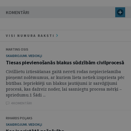
KOMENTĀRI
VISI NUMURA RAKSTI
MARTINS OSIS
SKAIDROJUMI. VIEDOKĻI
Tiesas pievienošanās blakus sūdzībām civilprocesā
Civillietu iztiesāšanas gaitā nereti rodas nepieciešamība
pieņemt nolēmumus, ar kuriem lieta netiek izspriesta pēc
būtības. Iepriekšēji un blakus jautājumi ir sarežģījumi
procesā, kas dažreiz noder, lai sasniegtu procesa mērķi –
spriedumu.1 Šādi ...
4 KOMENTĀRI
RIHARDS POĻAKS
SKAIDROJUMI. VIEDOKĻI