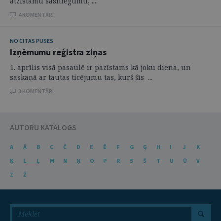
atzīstamu sasniegumu, ...
4 KOMENTĀRI
NO CITAS PUSES
Izņēmumu reģistra ziņas
1. aprīlis visā pasaulē ir pazīstams kā joku diena, un
saskaņā ar tautas ticējumu tas, kurš šīs ...
3 KOMENTĀRI
AUTORU KATALOGS
A
Ā
B
C
Č
D
E
Ē
F
G
Ģ
H
I
J
K
Ķ
L
Ļ
M
N
Ņ
O
P
R
S
Š
T
U
Ū
V
Z
Ž