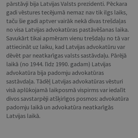
pārstāvji bija Latvijas Valsts prezidenti. Pēckara
gadi vēstures tecējumā nemaz nav tik ilgs laiks,
taču šie gadi aptver vairāk nekā divas trešdaļas
no visa Latvijas advokatūras pastāvēšanas laika.
Savukārt tikai apmēram vienu trešdaļu no tā var
attiecināt uz laiku, kad Latvijas advokatūru var
dēvēt par neatkarīgas valsts sastāvdaļu. Pārējā
laikā (no 1944. līdz 1990. gadam) Latvijas
advokatūra bija padomju advokatūras
sastāvdaļa. Tādēļ Latvijas advokatūras vēsturi
visā aplūkojamā laikposmā vispirms var iedalīt
divos savstarpēji atšķirīgos posmos: advokatūra
padomju laikā un advokatūra neatkarīgās
Latvijas laikā.