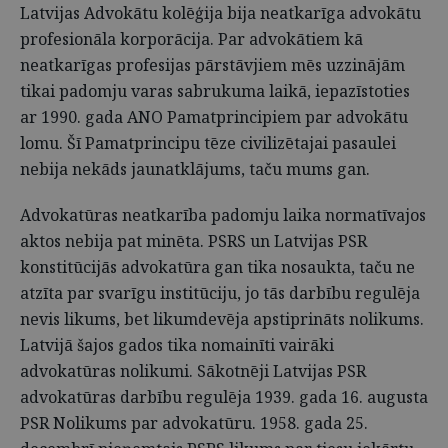
Latvijas Advokātu kolēģija bija neatkarīga advokātu
profesionāla korporācija. Par advokātiem kā
neatkarīgas profesijas pārstāvjiem mēs uzzinājām
tikai padomju varas sabrukuma laikā, iepazīstoties
ar 1990. gada ANO Pamatprincipiem par advokātu
lomu. Šī Pamatprincipu tēze civilizētajai pasaulei
nebija nekāds jaunatklājums, taču mums gan.
Advokatūras neatkarība padomju laika normatīvajos
aktos nebija pat minēta. PSRS un Latvijas PSR
konstitūcijās advokatūra gan tika nosaukta, taču ne
atzīta par svarīgu institūciju, jo tās darbību regulēja
nevis likums, bet likumdevēja apstiprināts nolikums.
Latvijā šajos gados tika nomainīti vairāki
advokatūras nolikumi. Sākotnēji Latvijas PSR
advokatūras darbību regulēja 1939. gada 16. augusta
PSR Nolikums par advokatūru. 1958. gada 25.