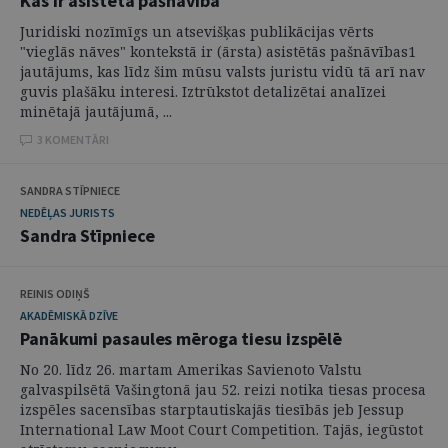
Kas ir asistētā pašnāvība
Juridiski nozīmīgs un atsevišķas publikācijas vērts
"vieglās nāves" kontekstā ir (ārsta) asistētās pašnāvības1
jautājums, kas līdz šim mūsu valsts juristu vidū tā arī nav
guvis plašāku interesi. Iztrūkstot detalizētai analīzei
minētajā jautājumā, ...
3 KOMENTĀRI
SANDRA STĪPNIECE
NEDĒĻAS JURISTS
Sandra Stīpniece
REINIS ODIŅŠ
AKADĒMISKĀ DZĪVE
Panākumi pasaules mēroga tiesu izspēlē
No 20. līdz 26. martam Amerikas Savienoto Valstu
galvaspilsētā Vašingtonā jau 52. reizi notika tiesas procesa
izspēles sacensības starptautiskajās tiesībās jeb Jessup
International Law Moot Court Competition. Tajās, iegūstot