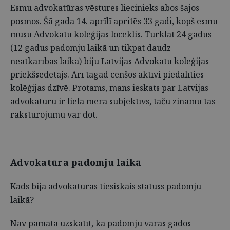
Esmu advokatūras vēstures liecinieks abos šajos
posmos. Šā gada 14. aprīlī apritēs 33 gadi, kopš esmu
mūsu Advokātu kolēģijas loceklis. Turklāt 24 gadus
(12 gadus padomju laikā un tikpat daudz
neatkarības laikā) biju Latvijas Advokātu kolēģijas
priekšsēdētājs. Arī tagad cenšos aktīvi piedalīties
kolēģijas dzīvē. Protams, mans ieskats par Latvijas
advokatūru ir lielā mērā subjektīvs, taču zināmu tās
raksturojumu var dot.
Advokatūra padomju laikā
Kāds bija advokatūras tiesiskais statuss padomju
laikā?
Nav pamata uzskatīt, ka padomju varas gados