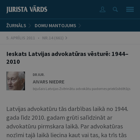
ŽURNĀLS
DOMU MANTOJUMS
5. APRĪLIS 2011 • NR.14 (661)
Ieskats Latvijas advokatūras vēsturē: 1944–
2010
DR.IUR.
AIVARS NIEDRE
bijušais Latvijas Zvērinātu advokātu padomes priekšsēdētājs
Latvijas advokatūru tās darbības laikā no 1944.
gada līdz 2010. gadam grūti salīdzināt ar
advokatūru pirmskara laikā. Par advokatūras
nozīmi tajā laikā liecina kaut vai tas, ka trīs tās