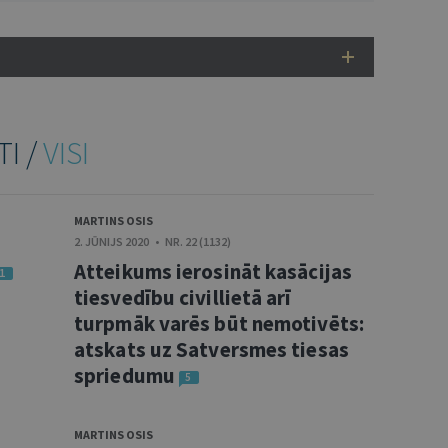
TI /
VISI
MARTINS OSIS
2. JŪNIJS 2020 • NR. 22 (1132)
Atteikums ierosināt kasācijas
1
tiesvedību civillietā arī
turpmāk varēs būt nemotivēts:
atskats uz Satversmes tiesas
spriedumu
5
MARTINS OSIS