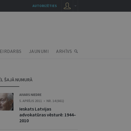
AUTORIZĒTIES
EIRDARBS
JAUNUMI
ARHĪVS
ĒL ŠAJĀ NUMURĀ
AIVARS NIEDRE
5. APRĪLIS 2011 • NR. 14 (661)
Ieskats Latvijas
advokatūras vēsturē: 1944–
2010