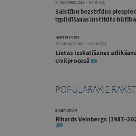
8. FEBRUĀRIS 2011 • NR. 6 (653)
Saistību bezstrīdus piespie
izpildīšanas institūta būtība
MARTINS OSIS
17. AUGUSTS 2010 • NR. 33 (628)
Lietas izskatīšanas atlikšan
civilprocesā
2
POPULĀRĀKIE RAKS
IN MEMORIAM
Rihards Veinbergs (1987–20
2