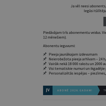
Ja vēl neesi abonents,
Iegūsi tūlītēj
Piedāvājam trīs abonementu veidus. Vie
12 mēnešiem).
Abonentu ieguvumi:
Pieeja jaunākajam izdevumam
Neierobežota pieeja arhīvam – 24 h/
Vairāk nekā 18 000 rakstu un 2000 a
Visi tematiskie numuri un ikgadēji
Personalizētās iespējas – piezīmes,
ABONĒ 2026.GADAM!
TR