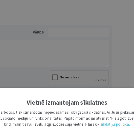
VĀRDS
NĀKT:
PIEVIENOT
Vietnē izmantojam sīkdatnes
i darbotos, tiek izmantotas nepieciešamās (obligātās) sīkdatnes. Ar Jūsu piekriša
kas, sociālo mediju un funkcionalitātes. Papildinformācijai atveriet "Pielāgot izvēl
brīdī mainīt savu izvēli, atgriežoties šajā vietnē. Plašāk –
sīkdatņu politikā
.
0
ATBILDĒT