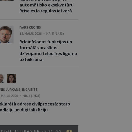
automātisko eksekvatūru
Briseles Ia regulas ietvarā
IVARS KRONIS
12. MAIJS 2026 • NR. 5 (1423)
Brīdināšanas funkcijas un
formālās prasības
dzīvojamo telpu īres līguma
uzteikšanai
NIS JURKĀNS
INGA BITE
,
. MAIJS 2026 • NR. 5 (1423)
klarētā adrese civilprocesā: starp
adīciju un digitalizāciju
CIVILTIESĪBAS UN PROCESS