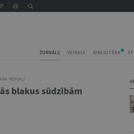
ŽURNĀLS
VEIKALS
BIBLIOTĒKA
#T
UMI. VIEDOKĻI
V
nās blakus sūdzībām