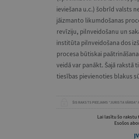
ieviešana u.c.) šobrīd valsts n
jāizmanto likumdošanas proce
revīziju, pilnveidošanu un sak
institūta pilnveidošana dos iz
procesa būtiskai paātrināšana
veidā var panākt. Šajā rakstā t
tiesības pievienoties blakus 
ŠIS RAKSTS PIEEJAMS “JURISTA VĀRDA”
Lai lasītu šo rakstu
Esošos abon