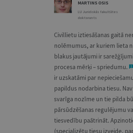
MARTINS OSIS
LU Juridiskās fakultātes
doktorants
Civillietu iztiesāšanas gaitā 
nolēmumus, ar kuriem lieta net
blakus jautājumi ir sarežģījum
procesa mērķi – spriedumu.
1
ir uzskatāmi par nepieciešamu 
papildus nodarbina tiesu. Na
svarīga nozīme un tie pilda b
pārsūdzēšanas regulējumu varē
tiesvedību paātrināt. Apzinoti
(specializētu tiesu izveide, p