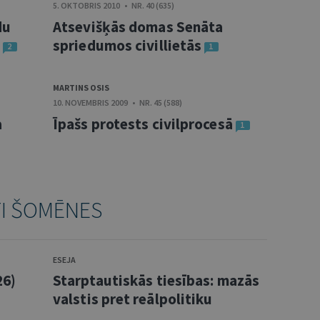
5. OKTOBRIS 2010 • NR. 40 (635)
du
Atsevišķās domas Senāta
spriedumos civillietās
2
1
MARTINS OSIS
10. NOVEMBRIS 2009 • NR. 45 (588)
a
Īpašs protests civilprocesā
1
TI ŠOMĒNES
ESEJA
26)
Starptautiskās tiesības: mazās
valstis pret reālpolitiku