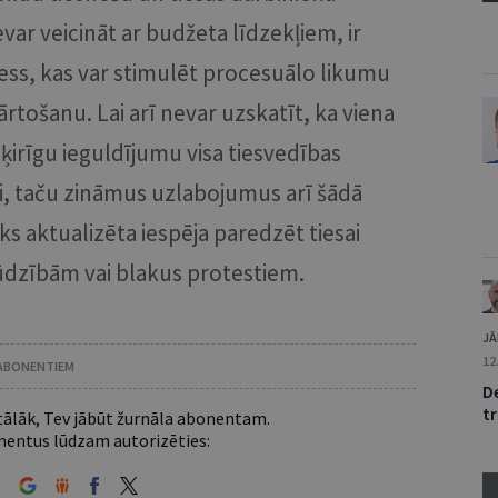
evar veicināt ar budžeta līdzekļiem, ir
ss, kas var stimulēt procesuālo likumu
ārtošanu. Lai arī nevar uzskatīt, ka viena
šķirīgu ieguldījumu visa tiesvedības
i, taču zināmus uzlabojumus arī šādā
iks aktualizēta iespēja paredzēt tiesai
sūdzībām vai blakus protestiem.
JĀ
12
 ABONENTIEM
De
tr
 tālāk, Tev jābūt žurnāla abonentam.
entus lūdzam autorizēties: