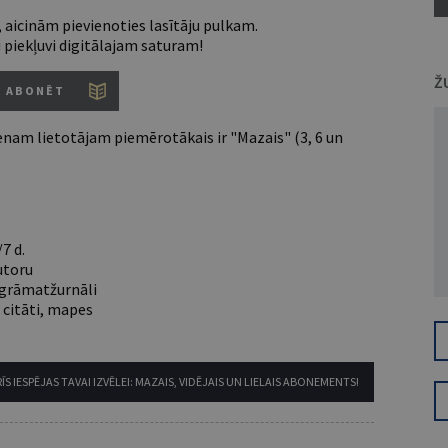
 aicinām pievienoties lasītāju pulkam.
u piekļuvi digitālajam saturam!
Ž
ABONĒT
nam lietotājam piemērotākais ir "Mazais" (3, 6 un
7 d.
utoru
e grāmatžurnāli
 citāti, mapes
ĪS IESPĒJAS TAVAI IZVĒLEI: MAZAIS, VIDĒJAIS UN LIELAIS ABONEMENTS!