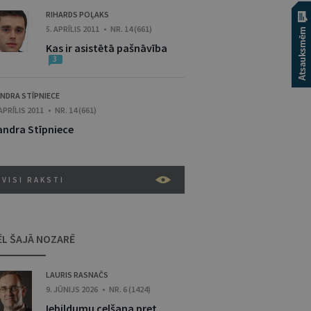
RIHARDS POĻAKS
5. APRĪLIS 2011 • NR. 14 (661)
Kas ir asistētā pašnāvība
3
NDRA STĪPNIECE
 APRĪLIS 2011 • NR. 14 (661)
andra Stīpniece
VISI RAKSTI
ĒL ŠAJĀ NOZARĒ
LAURIS RASNAČS
9. JŪNIJS 2026 • NR. 6 (1424)
Iebildumu celšana pret