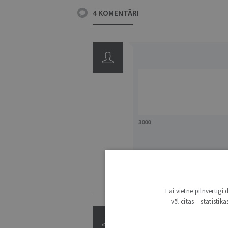
4 KOMENTĀRI
3000
IE
KOMENTĒŠANAS NOTEIKUMI
Lai vietne pilnvērtīg
vēl citas – statisti
SKUVĒJS
8. APRĪLIS 2011 • 12:45
0