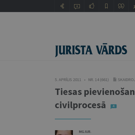
5. APRĪLIS 2011 • NR. 14 (661)
SKAIDROJ
Tiesas pievienoša
civilprocesā
4
MG.IUR.