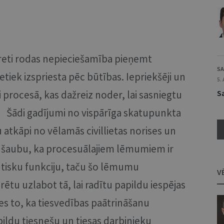
nereti rodas nepieciešamība pieņemt
SA
iek izspriesta pēc būtības. Iepriekšēji un
5.
i procesā, kas dažreiz noder, lai sasniegtu
S
Šādi gadījumi no vispārīga skatupunkta
atkāpi no vēlamās civillietas norises un
v šaubu, ka procesuālajiem lēmumiem ir
ūtisku funkciju, taču šo lēmumu
V
tu uzlabot tā, lai radītu papildu iespējas
es to, ka tiesvedības paātrināšanu
apildu tiesnešu un tiesas darbinieku