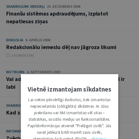
SKAIDROJUMI. VIEDOKĻI
23. DECEMBRIS 2008
Finanšu sistēmas apdraudējums, izplatot
nepatiesas ziņas
DISKUSIJA
8. APRĪLIS 2008
Redakcionālu iemeslu dēļ nav jāgroza likumi
1 KOMENTĀRI
NOTIKUMS
4. SEPTEMBRIS 2007
Vai advokātam, aizstāvot klientu, visi līdzekļi ir
labi
Vietnē izmantojam sīkdatnes
Lai vietne pilnvērtīgi darbotos, tiek izmantotas
SKAIDROJUMI. VIEDOKĻI
24. JANVĀRIS 2006
nepieciešamās (obligātās) sīkdatnes. Ar Jūsu
Kad zādzību var uzskatīt par pabeigtu
piekrišanu var tikt izmantotas vēl citas –
statistikas, sociālo mediju un funkcionalitātes.
Papildinformācijai atveriet "Pielāgot izvēli". Jūs
INFORMĀCIJA
1. NOVEMBRIS 2005
varat jebkurā brīdī mainīt savu izvēli,
Zvērinātu advokātu padomē
atgriežoties šajā vietnē. Plašāk –
sīkdatņu