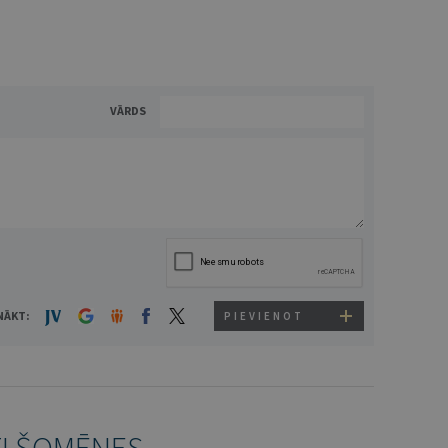
VĀRDS
NĀKT:
PIEVIENOT