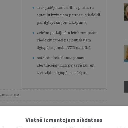
ar ikgadējo sadarbības partneru
aptauju izzinājām partneru viedokli
par ilgtspējas jomu kopumā;
veicām padziļinātu ietekmes pušu
viedokļu izpēti par būtiskajām
ilgtspējas jomām VZD darbībā;
noteicām būtiskuma jomas,
identificējām ilgtspējas riskus un
izvirzījām ilgtspējas mērķus.
 ABONENTIEM
 tālāk, Tev jābūt žurnāla abonentam.
Ž
entus lūdzam autorizēties:
Vietnē izmantojam sīkdatnes