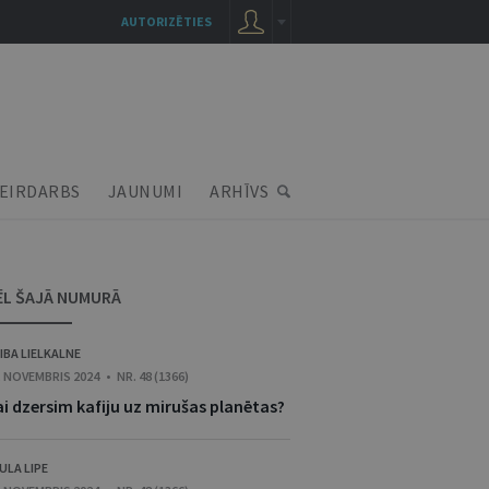
AUTORIZĒTIES
EIRDARBS
JAUNUMI
ARHĪVS
ĒL ŠAJĀ NUMURĀ
IBA LIELKALNE
. NOVEMBRIS 2024 • NR. 48 (1366)
ai dzersim kafiju uz mirušas planētas?
ULA LIPE