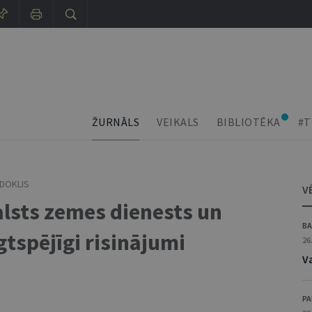
ŽURNĀLS
VEIKALS
BIBLIOTĒKA
#T
EDOKLIS
V
alsts zemes dienests un
BA
gtspējīgi risinājumi
26
V
PA