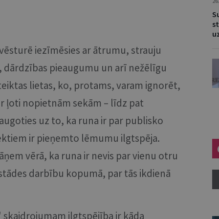
26
S
s
u
 vēsturē iezīmēsies ar ātrumu, strauju
u, dārdzības pieaugumu un arī nežēlīgu
eiktas lietas, ko, protams, varam ignorēt,
ar ļoti nopietnām sekām – līdz pat
augoties uz to, ka runa ir par publisko
ektiem ir pieņemto lēmumu ilgtspēja.
jāņem vērā, ka runa ir nevis par vienu otru
estādes darbību kopumā, par tās ikdienā
" skaidrojumam ilgtspējība ir kāda