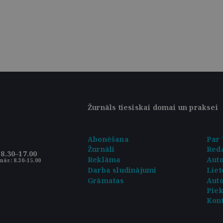
Žurnāls tiesiskai domai un praksei
Abonēšana
Par 
Žurnāli
Reda
8.30–17.00
Reklāma
Aut
nās: 8.30–15.00
Darba sludinājumi
Liet
Grāmatas
Auto
Pie
Kont