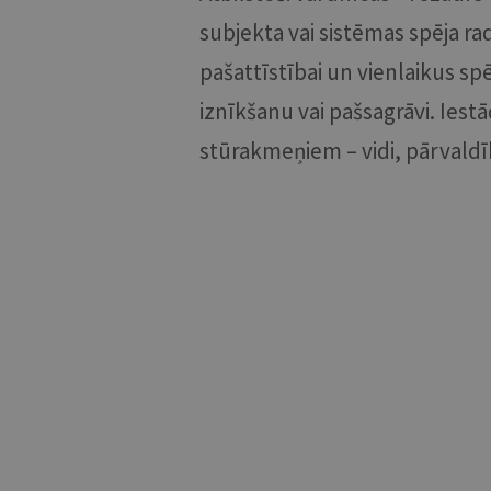
subjekta vai sistēmas spēja rad
pašattīstībai un vienlaikus spē
iznīkšanu vai pašsagrāvi. Iestā
stūrakmeņiem – vidi, pārvaldī