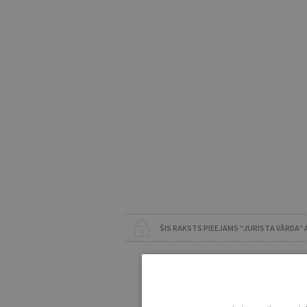
ŠIS RAKSTS PIEEJAMS “JURISTA VĀRDA”
Lai lasītu šo rakstu
Esošos abon