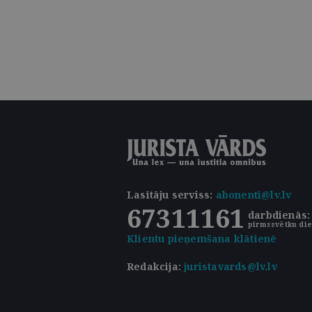
Lasītāju serviss
:
abonenti@lv.lv
67311161
darbdienās: 
pirmssvētku die
Klientu pieņemšana klātienē
Redakcija:
juristavards@lv.lv