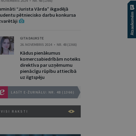
. NOVEMBRIS 2024 • NR. 48 (1366)
umināti “Jurista Vārda” ikgadējā
tudentu pētniecisko darbu konkursa
zvarētāji
GITA DAUKSTE
26. NOVEMBRIS 2024 • NR. 48 (1366)
Kādus pienākumus
komercsabiedrībām noteiks
direktīva par uzņēmumu
pienācīgu rūpību attiecībā
uz ilgtspēju
LASĪT E-ŽURNĀLU: NR. 48 (1366)
VISI RAKSTI