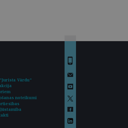
"Jurista Vārdu"
kcija
oriem
ošanas noteikumi
rtiesības
kļūstamība
akti