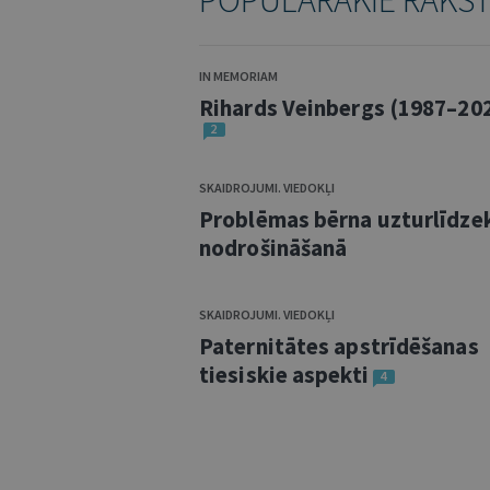
POPULĀRĀKIE RAKS
IN MEMORIAM
Rihards Veinbergs (1987–20
2
SKAIDROJUMI. VIEDOKĻI
Problēmas bērna uzturlīdze
nodrošināšanā
SKAIDROJUMI. VIEDOKĻI
Paternitātes apstrīdēšanas
tiesiskie aspekti
4