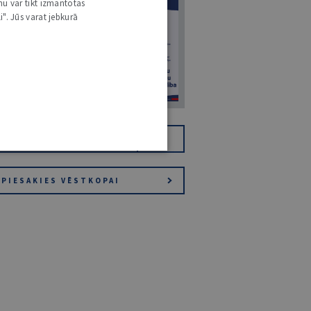
7
nu var tikt izmantotas
i". Jūs varat jebkurā
14. JŪLIJS 2026
NR 7 (1425)
TIKAI DIGITĀLI
JV+
PIESAKIES VĒSTKOPAI