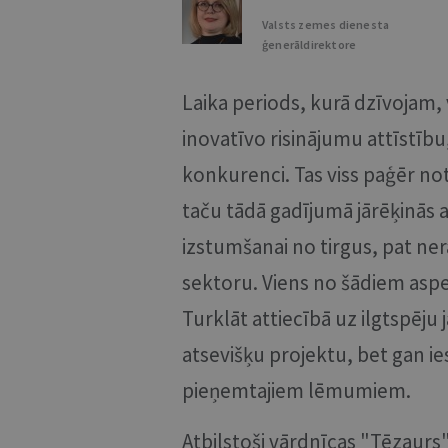
Valsts zemes dienesta
ģenerāldirektore
Laika periods, kurā dzīvojam,
inovatīvo risinājumu attīstīb
konkurenci. Tas viss paģēr not
taču tādā gadījumā jārēķinās 
izstumšanai no tirgus, pat ner
sektoru. Viens no šādiem asp
Turklāt attiecībā uz ilgtspēju 
atsevišķu projektu, bet gan i
pieņemtajiem lēmumiem.
Atbilstoši vārdnīcas "Tēzaurs