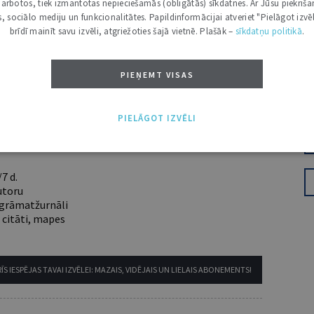
i darbotos, tiek izmantotas nepieciešamās (obligātās) sīkdatnes. Ar Jūsu piekriša
kas, sociālo mediju un funkcionalitātes. Papildinformācijai atveriet "Pielāgot izvēl
 aicinām pievienoties lasītāju pulkam.
brīdī mainīt savu izvēli, atgriežoties šajā vietnē. Plašāk –
sīkdatņu politikā
.
u piekļuvi digitālajam saturam!
ABONĒT
PIEŅEMT VISAS
nam lietotājam piemērotākais ir "Mazais" (3, 6 un
PIELĀGOT IZVĒLI
7 d.
utoru
e grāmatžurnāli
 citāti, mapes
ĪS IESPĒJAS TAVAI IZVĒLEI: MAZAIS, VIDĒJAIS UN LIELAIS ABONEMENTS!