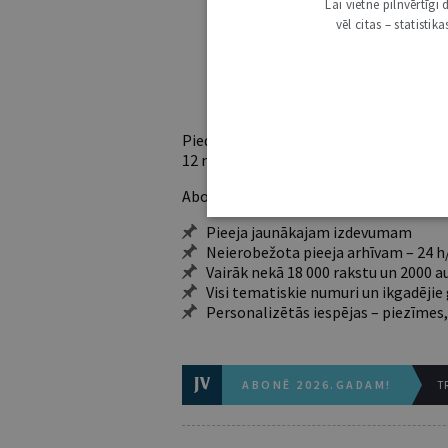
Lai vietne pilnvērtīg
vēl citas – statisti
Ja vēl neesi abonents,
Iegūsi tūlītēj
Piedāvājam trīs abonementu veidus. Vie
12 mēnešiem).
Abonentu ieguvumi:
Pieeja jaunākajam izdevumam
Neierobežota pieeja arhīvam – 24 h/
Vairāk nekā 18 000 rakstu un 2000 a
Visi tematiskie numuri un ikgadēji
Personalizētās iespējas – piezīmes,
ABONĒ 2026.GADAM!
TR