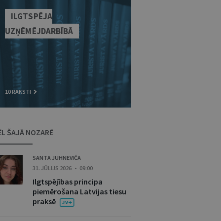
ILGTSPĒJA
UZŅĒMĒJDARBĪBĀ
10 RAKSTI
ĒL ŠAJĀ NOZARĒ
SANTA JUHNEVIČA
31. JŪLIJS 2026 • 09:00
Ilgtspējības principa
piemērošana Latvijas tiesu
praksē