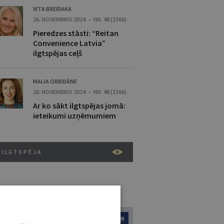
VITA BREIDAKA
26. NOVEMBRIS 2024 • NR. 48 (1366)
Pieredzes stāsti: “Reitan
Convenience Latvia”
ilgtspējas ceļš
MAIJA ORBIDĀNE
26. NOVEMBRIS 2024 • NR. 48 (1366)
Ar ko sākt ilgtspējas jomā:
ieteikumi uzņēmumiem
ILGTSPĒJA
URNĀLU KATALOGS /
VISI ŽURNĀLI