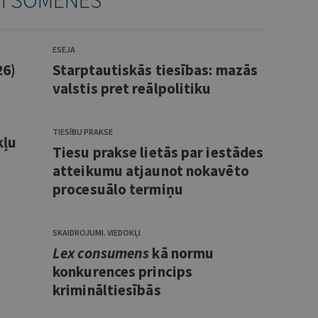
TI ŠOMĒNES
ESEJA
26)
Starptautiskās tiesības: mazās
valstis pret reālpolitiku
TIESĪBU PRAKSE
kļu
Tiesu prakse lietās par iestādes
atteikumu atjaunot nokavēto
procesuālo termiņu
SKAIDROJUMI. VIEDOKĻI
Lex consumens
kā normu
konkurences princips
krimināltiesībās