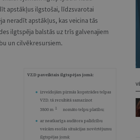
īt apstākļus ilgstošai, līdzsvarotai
ja neradīt apstākļus, kas veicina tās
des ilgtspēja balstās uz trīs galvenajiem
bu un cilvēkresursiem.
VZD paveiktais ilgtspējas jomā:
V
izveidojām pirmās kopstrādes telpas
VZD, tā rezultātā samazinot
2
3800 m
nomāto telpu platību;
ar neatkarīga auditora palīdzību
veicām esošās situācijas novērtējumu
ilgtspējas jomā;