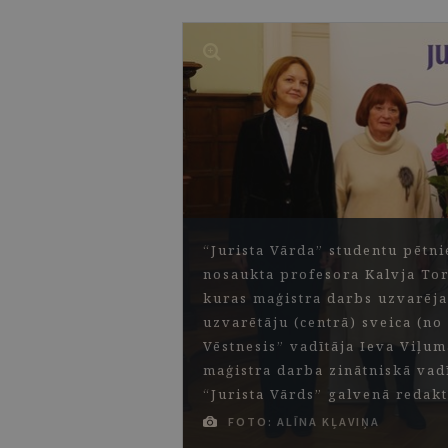
“Jurista Vārda” studentu pētn
nosaukta profesora Kalvja Tor
kuras maģistra darbs uzvarēja 
uzvarētāju (centrā) sveica (no 
Vēstnesis” vadītāja Ieva Viļu
maģistra darba zinātniskā vad
“Jurista Vārds” galvenā redakt
FOTO: ALĪNA KĻAVIŅA