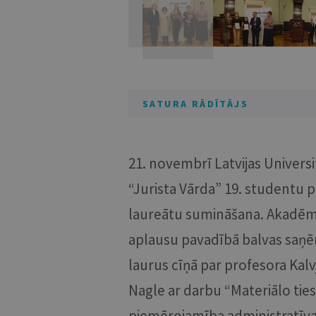
SATURA RĀDĪTĀJS
21. novembrī Latvijas Universi
“Jurista Vārda” 19. studentu 
laureātu sumināšana. Akadēmis
aplausu pavadībā balvas saņēma
laurus cīņā par profesora Kal
Nagle ar darbu “Materiālo ti
piemērojamība administratīva