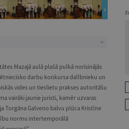
Ž
tātes Mazajā aulā plašā pulkā norisinājās
pētniecisko darbu konkursa dalībnieku un
kās vides un tieslietu prakses autoritāšu
 vairāki jaunie juristi, kamēr uzvaras
vja Torgāna Galveno balvu plūca Kristīne
esību normu intertemporālā
jā procesā”.