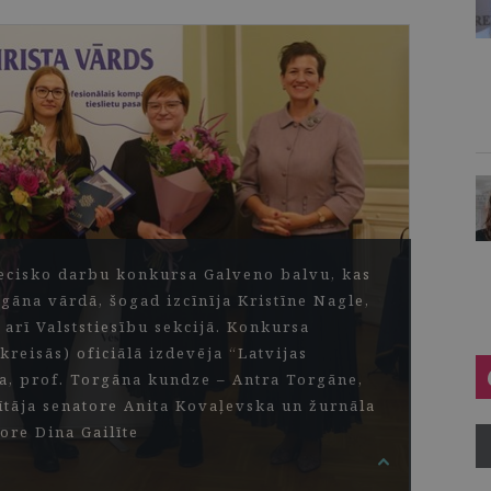
iecisko darbu konkursa Galveno balvu, kas
gāna vārdā, šogad izcīnīja Kristīne Nagle,
arī Valststiesību sekcijā. Konkursa
kreisās) oficiālā izdevēja “Latvijas
ma, prof. Torgāna kundze – Antra Torgāne,
ītāja senatore Anita Kovaļevska un žurnāla
ore Dina Gailīte