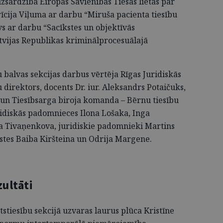
zsardzība Eiropas Savienības Tiesas lietās par
cija Viļuma ar darbu “Miruša pacienta tiesību
vs ar darbu “Sacīkstes un objektīvās
vijas Republikas kriminālprocesuālajā
balvas sekcijas darbus vērtēja Rīgas Juridiskās
irektors, docents Dr. iur. Aleksandrs Potaičuks,
 un Tiesībsarga biroja komanda – Bērnu tiesību
ridiskās padomnieces Ilona Lošaka, Inga
a Tivaņenkova, juridiskie padomnieki Martins
ristes Baiba Kiršteina un Odrija Margene.
zultāti
tstiesību sekcijā uzvaras laurus plūca Kristīne