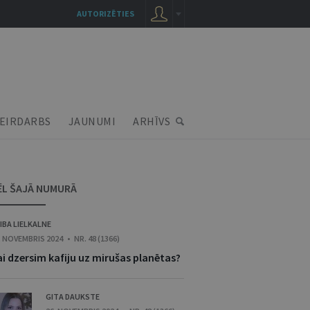
AUTORIZĒTIES
EIRDARBS
JAUNUMI
ARHĪVS
ĒL ŠAJĀ NUMURĀ
IBA LIELKALNE
. NOVEMBRIS 2024 • NR. 48 (1366)
ai dzersim kafiju uz mirušas planētas?
GITA DAUKSTE