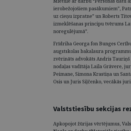
Mietule ar darbu “Personas datu ai
ierobežojošiem pasākumiem”, Patrī
uz cieņu izpratne” un Roberts Tito
izmeklēšanas principu tvērums Lat
noregulējumā”.
Frīdriha Georga fon Bunges Cerību 
augstskolas bakalaura programmu d
zvērināts advokāts Andris Tauriņš
nodaļas vadītāja Laila Grāvere, ju
Peimane, Simona Krastiņa un Sant
Osis un Juris Siļčenko, vecākās ju
Valststiesību sekcijas re
Apkopojot žūrijas vērtējumus, Vals