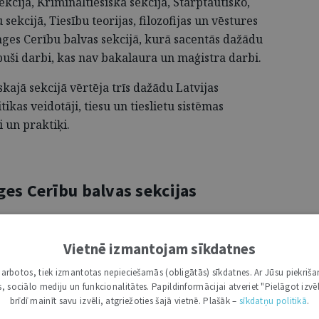
sekcijā, Krimināltiesiskā sekcijā, Starptautisko,
sekcijā, Tiesību teorijas, filozofijas un vēstures
nges Cerību balvas sekcijā, kurā sacentās dažādu
puši darbi, kas nav bakalaura un maģistra darbi.
ajā sekcijā vērtēja trīs dažādu Latvijas
ikas veidotāji, tiesu un tieslietu sistēmas
i un praktiķi.
es Cerību balvas sekcijas
 konkurencē uzvaras laurus Cerību balvas
Vietnē izmantojam sīkdatnes
 darbu “Ģimenes tiesa bērnu tiesību efektīvā
i darbotos, tiek izmantotas nepieciešamās (obligātās) sīkdatnes. Ar Jūsu piekriša
o darbu skaitu un ciešo konkurenci to starpā,
kas, sociālo mediju un funkcionalitātes. Papildinformācijai atveriet "Pielāgot izvēl
veicināšanas balvas – Elizabetei Karjusei par darbu
brīdī mainīt savu izvēli, atgriežoties šajā vietnē. Plašāk –
sīkdatņu politikā
.