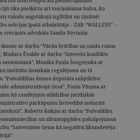
u normu intertemporālā piemērojamība
cijā tika piešķirta arī veicināšanas balva, ko
ts valoda augstākajā izglītībā un zinātnē:
sību sekcijas īpašā atbalstītāja – ZAB “WALLESS” –
n zvērināts advokāts Sandis Bērtaitis.
ndriksone ar darbu “Vārda brīvības un naida runas
, Madara Ēvalde ar darbu “Interešu konflikts
 savienošanā”, Monika Paula Šovgeņuka ar
u institūta tiesiskais regulējums un tā
u “Pašvaldības domes deputāta subjektīvo
ude administratīvajā tiesā”, Paula Vītuma ar
vumu kā zaudējumu atlīdzības juridiskās
inistratīvo pārkāpumu lietvedībā nodarītā
ontekstā”, Roberts Kokins ar darbu “Pašvaldību
enssaimniecības un siltumapgādes pakalpojumus
rbu “Satversmes tiesas kā negatīvā likumdevēja
vijā”.