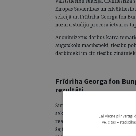
Valststiesību sekcijā, Civiltiesiskā 
Eiropas Savienības un cilvēktiesību 
sekcijā un Frīdriha Georga fon Bu
nozaru studiju procesa ietvaros ta
Anonimizētus darbus katrā tematisk
augstskolu mācībspēki, tiesību polit
darbinieki un citi tiesību zinātniek
Frīdriha Georga fon Bung
rezultāti
Summējot žūrijas vērtējumus, sīvā
sekcijā plūca Viktorija Larkina ar
Lai vietne pilnvērtīg
realizācijā”. Ņemot vērā ievērojam
vēl citas – statisti
šajā sekcijā tika piešķirtas divas 