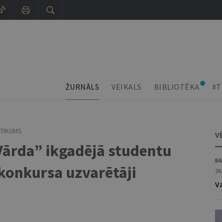
ŽURNĀLS
VEIKALS
BIBLIOTĒKA
#T
TIKUMS
V
Vārda” ikgadējā studentu
BA
konkursa uzvarētāji
26
V