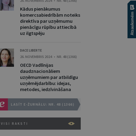
26. NOVEMBRIS 2024 • NR. 48 (1366)
Kādus pienākumus
komercsabiedrībām noteiks
direktīva par uzņēmumu
pienācīgu rūpību attiecībā
uz ilgtspēju
DACE LIBERTE
26. NOVEMBRIS 2024 • NR. 48 (1366)
OECD Vadlīnijas
daudznacionāliem
uzņēmumiem par atbildīgu
uzņēmējdarbību: idejas,
metodes, iedzīvināšana
LASĪT E-ŽURNĀLU: NR. 48 (1366)
VISI RAKSTI