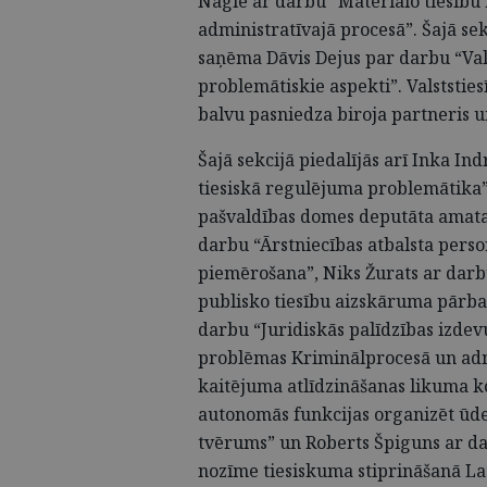
Nagle ar darbu “Materiālo tiesīb
administratīvajā procesā”. Šajā sek
saņēma Dāvis Dejus par darbu “Vals
problemātiskie aspekti”. Valststie
balvu pasniedza biroja partneris u
Šajā sekcijā piedalījās arī Inka I
tiesiskā regulējuma problemātika”
pašvaldības domes deputāta amata
darbu “Ārstniecības atbalsta person
piemērošana”, Niks Žurats ar darb
publisko tiesību aizskāruma pārba
darbu “Juridiskās palīdzības izde
problēmas Kriminālprocesā un adm
kaitējuma atlīdzināšanas likuma k
autonomās funkcijas organizēt ūd
tvērums” un Roberts Špiguns ar da
nozīme tiesiskuma stiprināšanā Lat