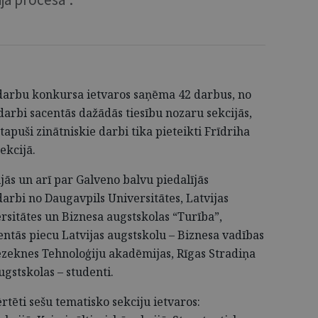
 darbu konkursa ietvaros saņēma 42 darbus, no
arbi sacentās dažādās tiesību nozaru sekcijās,
 tapuši zinātniskie darbi tika pieteikti Frīdriha
ekcijā.
jās un arī par Galveno balvu piedalījās
arbi no Daugavpils Universitātes, Latvijas
ersitātes un Biznesa augstskolas “Turība”,
entās piecu Latvijas augstskolu – Biznesa vadības
Rēzeknes Tehnoloģiju akadēmijas, Rīgas Stradiņa
ugstskolas – studenti.
rtēti sešu tematisko sekciju ietvaros: