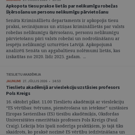
Apkopota tiesu prakse lietās par nelikumīgu robežas
šķērsošanu un personu nelikumīgu pārvietošanu
Senāta Krimināllietu departaments ir apkopojis tiesu
praksi, secinājumus un atziņas krimināllietās par valsts
robežas nelikumīgu šķērsošanu, personu nelikumīgu
pārvietošanu pāri valsts robežai un nodrošināšanu ar
iespēju nelikumīgi uzturēties Latvijā. Apkopojumā
analizēti Senāta un apgabaltiesu nolēmumi lietās, kas
izskatītas no 2020. līdz 2025. gadam. ...
TIESLIETU AKADĒMIJA
JAUNUMI
27. JŪLIJS 2026 • 14:53
Tieslietu akadēmijā ar vieslekciju uzstāsies profesors
Pols Kreigs
16. oktobrī plkst. 11.00 Tieslietu akadēmijā ar vieslekciju
“ES vērtības: tvērums, piemērošana un ietekme” uzstāsies
Eiropas Savienības (ES) tiesību akadēmiķis, Oksfordas
Universitātes emeritētais profesors Pols Kreigs (Paul
Craig). Lekcija būs īpaši noderīga praktiķiem, jo tajā tiks
skaidrots, ko praksē nozīmē ES vērtību iedzīvināšana un