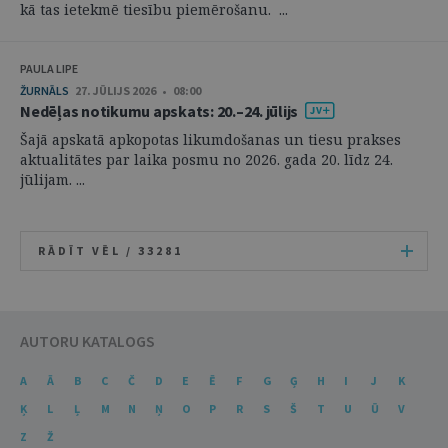
kā tas ietekmē tiesību piemērošanu. ...
PAULA LIPE
ŽURNĀLS
27. JŪLIJS 2026 • 08:00
Nedēļas notikumu apskats: 20.–24. jūlijs
Šajā apskatā apkopotas likumdošanas un tiesu prakses
aktualitātes par laika posmu no 2026. gada 20. līdz 24.
jūlijam. ...
RĀDĪT VĒL /
33281
AUTORU KATALOGS
A
Ā
B
C
Č
D
E
Ē
F
G
Ģ
H
I
J
K
Ķ
L
Ļ
M
N
Ņ
O
P
R
S
Š
T
U
Ū
V
Z
Ž