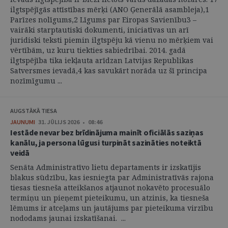
ilgtspējīgās attīstības mērķi (ANO Ģenerālā asambleja),1
Parīzes nolīgums,2 Līgums par Eiropas Savienību3 –
vairāki starptautiski dokumenti, iniciatīvas un arī
juridiski teksti piemin ilgtspēju kā vienu no mērķiem vai
vērtībām, uz kuru tiekties sabiedrībai. 2014. gadā
ilgtspējība tika iekļauta arīdzan Latvijas Republikas
Satversmes ievadā,4 kas savukārt norāda uz šī principa
nozīmīgumu ...
AUGSTĀKĀ TIESA
JAUNUMI
31. JŪLIJS 2026 • 08:46
Iestāde nevar bez brīdinājuma mainīt oficiālās saziņas
kanālu, ja persona lūgusi turpināt sazināties noteiktā
veidā
Senāta Administratīvo lietu departaments ir izskatījis
blakus sūdzību, kas iesniegta par Administratīvās rajona
tiesas tiesneša atteikšanos atjaunot nokavēto procesuālo
termiņu un pieņemt pieteikumu, un atzinis, ka tiesneša
lēmums ir atceļams un jautājums par pieteikuma virzību
nododams jaunai izskatīšanai. ...