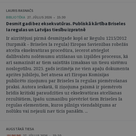
LAURIS RASNAČS
BIBLIOTĒKA
27. JŪLIJS 2026 • 15:30
Desmit gadi bez eksekvatūras. Publiskā kārtība Briseles
Ia regulas un Latvijas tiesību izpratnē
Ir aizritējusi pirmā desmitgade kopš ar Regulu 1215/2012
(turpmāk – Briseles Ia regula) Eiropas Savienības robežās
atcelta eksekvatūras procedūra, iecerot atvieglot
dalībvalstu nolēmumu atzīšanas un izpildes procesus, kā
arī samazināt ar tiem saistītās izmaksas un tiesu sistēmu
noslogotību. 2025. gads iezīmēja ne vien apaļu dokumenta
aprites jubileju, bet atnesa arī Eiropas Komisijas
publicēto ziņojumu par Briseles Ia regulas piemērošanas
praksi. Autora ieskatā, šī ziņojuma gaismā ir piemērots
brīdis kritiski paraudzīties uz eksekvatūras atcelšanas
rezultātiem, īpašu uzmanību pievēršot tiem Briseles Ia
regulas elementiem, kuros pilnīgs viendabīgums ar
nolūku vai nejauši nav ticis panākts. ...
AUGSTĀKĀ TIESA
JAUNUMI
27. JŪLIJS 2026 • 15:10