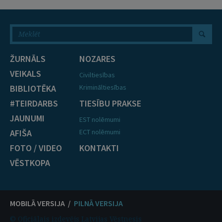
ŽURNĀLS
NOZARES
VEIKALS
Civiltiesības
BIBLIOTĒKA
Krimināltiesības
#TEIRDARBS
TIESĪBU PRAKSE
JAUNUMI
EST nolēmumi
AFIŠA
ECT nolēmumi
FOTO / VIDEO
KONTAKTI
VĒSTKOPA
MOBILĀ VERSIJA /
PILNĀ VERSIJA
© Oficiālais izdevējs Latvijas Vēstnesis