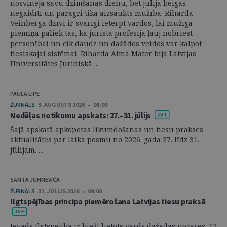
nosvinēja savu dzimšanas dienu, bet jūlija beigās
negaidīti un pāragri tika aizsaukts mūžībā. Riharda
Veinberga dzīvi ir svarīgi ietērpt vārdos, lai mūžīgā
piemiņā paliek tas, kā jurista profesija ļauj nobriest
personībai un cik daudz un dažādos veidos var kalpot
tiesiskajai sistēmai. Riharda Alma Mater bija Latvijas
Universitātes Juridiskā ...
PAULA LIPE
ŽURNĀLS
3. AUGUSTS 2026 • 08:00
Nedēļas notikumu apskats: 27.–31. jūlijs
Šajā apskatā apkopotas likumdošanas un tiesu prakses
aktualitātes par laika posmu no 2026. gada 27. līdz 31.
jūlijam. ...
SANTA JUHNEVIČA
ŽURNĀLS
31. JŪLIJS 2026 • 09:00
Ilgtspējības principa piemērošana Latvijas tiesu praksē
Ievads Ilgtspējība ir bieži lietots vārds dažādās nozarēs. 17