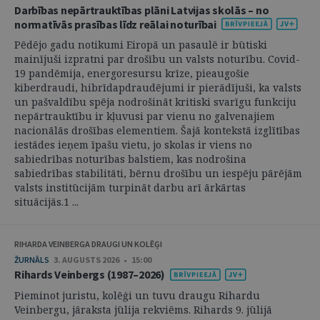
Darbības nepārtrauktības plāni Latvijas skolās – no
normatīvās prasības līdz reālai noturībai
Pēdējo gadu notikumi Eiropā un pasaulē ir būtiski
mainījuši izpratni par drošību un valsts noturību. Covid-
19 pandēmija, energoresursu krīze, pieaugošie
kiberdraudi, hibrīdapdraudējumi ir pierādījuši, ka valsts
un pašvaldību spēja nodrošināt kritiski svarīgu funkciju
nepārtrauktību ir kļuvusi par vienu no galvenajiem
nacionālās drošības elementiem. Šajā kontekstā izglītības
iestādes ieņem īpašu vietu, jo skolas ir viens no
sabiedrības noturības balstiem, kas nodrošina
sabiedrības stabilitāti, bērnu drošību un iespēju pārējām
valsts institūcijām turpināt darbu arī ārkārtas
situācijās.1 ...
RIHARDA VEINBERGA DRAUGI UN KOLĒĢI
ŽURNĀLS
3. AUGUSTS 2026 • 15:00
Rihards Veinbergs (1987–2026)
Pieminot juristu, kolēģi un tuvu draugu Rihardu
Veinbergu, jāraksta jūlija rekviēms. Rihards 9. jūlijā