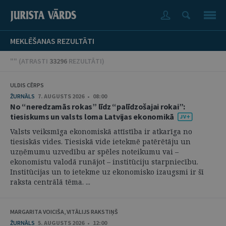
MEKLĒŠANAS REZULTĀTI
"" (
ATRASTI
33296
REZULTĀTI
)
ULDIS CĒRPS
ŽURNĀLS
7. AUGUSTS 2026 • 08:00
No “neredzamās rokas” līdz “palīdzošajai rokai”:
tiesiskums un valsts loma Latvijas ekonomikā
Valsts veiksmīga ekonomiskā attīstība ir atkarīga no
tiesiskās vides. Tiesiskā vide ietekmē patērētāju un
uzņēmumu uzvedību ar spēles noteikumu vai –
ekonomistu valodā runājot – institūciju starpniecību.
Institūcijas un to ietekme uz ekonomisko izaugsmi ir šī
raksta centrālā tēma. ...
MARGARITA VOICIŠA, VITĀLIJS RAKSTIŅŠ
ŽURNĀLS
5. AUGUSTS 2026 • 12:00