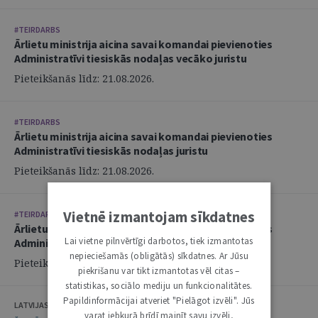
#TEIRDARBS
Ārlietu ministrija aicina savai komandai pievienoties
Administratīvi tiesiskās nodaļas vecāko juristu
Pieteikšanās līdz: 21.08.2026.
#TEIRDARBS
Ārlietu ministrija aicina savai komandai pievienoties
Administratīvi tiesiskās nodaļas juristu
Pieteikšanās līdz: 21.08.2026.
Vietnē izmantojam sīkdatnes
#TEIRDARBS
Ārlietu ministrija aicina savai komandai pievienoties
Lai vietne pilnvērtīgi darbotos, tiek izmantotas
Administratīvi tiesiskās nodaļas juristu
nepieciešamās (obligātās) sīkdatnes. Ar Jūsu
Pieteikšanās līdz: 21.08.2026.
piekrišanu var tikt izmantotas vēl citas –
statistikas, sociālo mediju un funkcionalitātes.
Papildinformācijai atveriet "Pielāgot izvēli". Jūs
LATVIJAS ZVĒRINĀTU ADVOKĀTU PADOME
varat jebkurā brīdī mainīt savu izvēli,