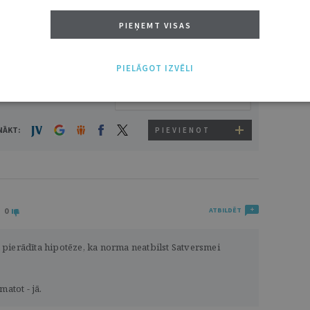
PIEŅEMT VISAS
PIELĀGOT IZVĒLI
NĀKT:
PIEVIENOT
0
ATBILDĒT
un pierādīta hipotēze, ka norma neatbilst Satversmei
matot - jā.