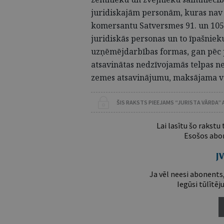
juridiskajām personām, kuras nav 
komersantu Satversmes 91. un 105.
juridiskās personas un to īpašnieku
uzņēmējdarbības formas, gan pēc p
atsavinātas nedzīvojamās telpas n
zemes atsavinājumu, maksājama va
ŠIS RAKSTS PIEEJAMS “JURISTA VĀRDA”
Lai lasītu šo rakstu
Esošos abon
Ja vēl neesi abonents,
Iegūsi tūlītēj