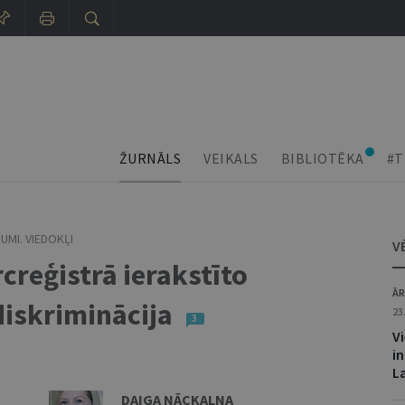
ŽURNĀLS
VEIKALS
BIBLIOTĒKA
#T
UMI. VIEDOKĻI
V
reģistrā ierakstīto
ĀR
diskriminācija
23
3
V
i
L
DAIGA NĀCKALNA