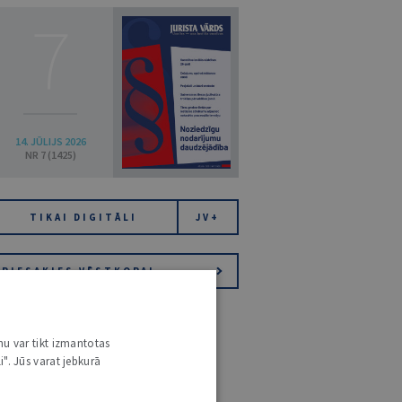
7
14. JŪLIJS 2026
NR 7 (1425)
TIKAI DIGITĀLI
JV+
PIESAKIES VĒSTKOPAI
nu var tikt izmantotas
i". Jūs varat jebkurā