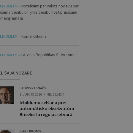
Noteikumi par valsts nodevu par
LIKUMI.LV —
ašuma tiesību un ķīlas tiesību nostiprināšanu
emesgrāmatā
Komerclikums
LIKUMI.LV —
Latvijas Republikas Satversme
LIKUMI.LV —
ĒL ŠAJĀ NOZARĒ
LAURIS RASNAČS
9. JŪNIJS 2026 • NR. 6 (1424)
Iebildumu celšana pret
automātisko eksekvatūru
Briseles Ia regulas ietvarā
IVARS KRONIS