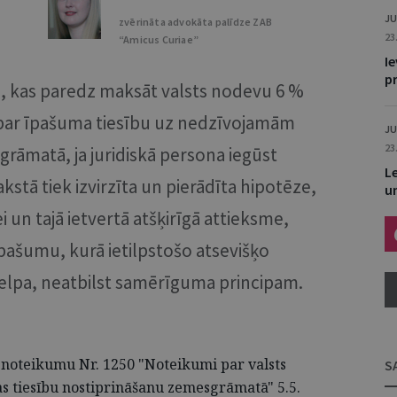
JU
zvērināta advokāta palīdze ZAB
23
“Amicus Curiae”
I
p
, kas paredz maksāt valsts nodevu 6 %
par īpašuma tiesību uz nedzīvojamām
JU
23
rāmatā, ja juridiskā persona iegūst
L
stā tiek izvirzīta un pierādīta hipotēze,
u
un tajā ietvertā atšķirīgā attieksme,
 īpašumu, kurā ietilpstošo atsevišķo
lpa, neatbilst samērīguma principam.
 noteikumu Nr. 1250 "Noteikumi par valsts
S
as tiesību nostiprināšanu zemesgrāmatā" 5.5.