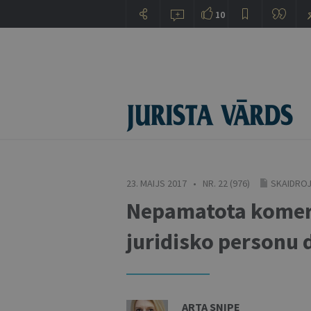
10
23. MAIJS 2017 • NR. 22 (976)
SKAIDROJ
Nepamatota komerc
juridisko personu 
ARTA SNIPE