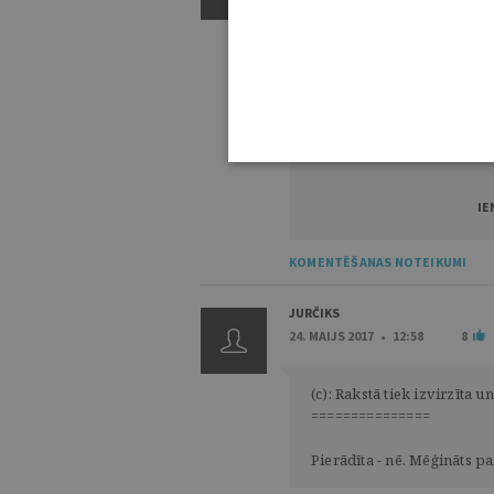
3000
IE
KOMENTĒŠANAS NOTEIKUMI
JURČIKS
24. MAIJS 2017 • 12:58
8
(c): Rakstā tiek izvirzīta 
===============
Pierādīta - nē. Mēģināts pa