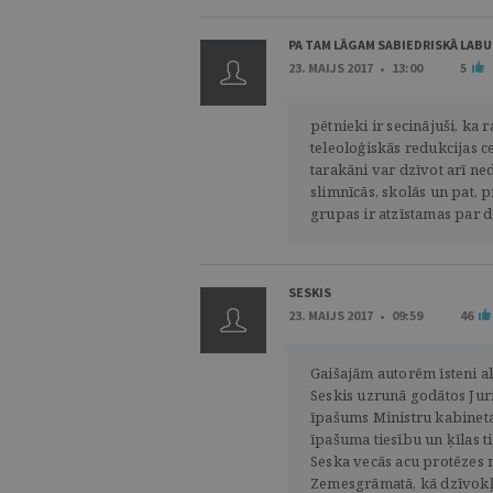
PA TAM LĀGAM SABIEDRISKĀ LAB
23. MAIJS 2017 • 13:00
5
pētnieki ir secinājuši, ka
teleoloģiskās redukcijas ceļ
tarakāni var dzīvot arī ne
slimnīcās, skolās un pat, p
grupas ir atzīstamas par
SESKIS
23. MAIJS 2017 • 09:59
46
Gaišajām autorēm īsteni akt
Seskis uzrunā godātos Juris
īpašums Ministru kabinet
īpašuma tiesību un ķīlas 
Seska vecās acu protēzes 
Zemesgrāmatā, kā dzīvokļa