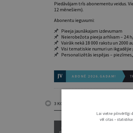
Piedāvājam trīs abonementu veidus. Vie
12 mēnešiem).
Abonentu ieguvumi:
Pieeja jaunākajam izdevumam
Neierobežota pieeja arhīvam – 24 h/
Vairāk nekā 18 000 rakstu un 2000 a
Visi tematiskie numuri un ikgadēji
Personalizētās iespējas – piezīmes,
ABONĒ 2026.GADAM!
TR
3 KOMENTĀRI
Lai vietne pilnvērtīg
vēl citas – statisti