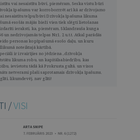
istītu vai nesaistītu būvi, piemēram, Seska vistu būri
īvokļa īpašumu var korroborrrēt arī kā ar dzīvojamo
vai nesaistītu telpu/būvi Dzīvokļa īpašuma likuma
umā esošās mājās bieži vien tiek slēgti lietošanas
zdarīti ieraksti, ka, piemēram, Sklandrauša kunga
66 un nedzīvojamās telpas Nr.1, 2 u.t.t. Atkal parādās
 veido personas kopīpašumā esošo daļu, un kuru
llikumā noteiktajā kārtībā.
eciāli ir izvairījies no jēdziena „dzīvokļa
tstātu likuma robu, un kapitālsabiedrību, kas
bu, ievietotu tādā kā Prokrusta gultā, un visos
ināts netverami plaši saprotamais dzīvokļa īpašums,
īti, likumdevēj, nav glīti!
TI /
VISI
ARTA SNIPE
7. FEBRUĀRIS 2023 • NR. 6 (1272)