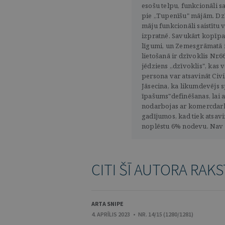
esošu telpu, funkcionāli sa
pie „Tupenīšu" mājām. Dz
māju funkcionāli saistītu 
izpratnē. Savukārt kopīpaš
līgumi, un Zemesgrāmatā i
lietošanā ir dzīvoklis Nr.6
jēdziens „dzīvoklis", kas
persona var atsavināt Civi
Jāsecina, ka likumdevējs sp
īpašums"definēšanas, lai a
nodarbojas ar komercdarbī
gadījumos, kad tiek atsav
noplēstu 6% nodevu. Nav gl
CITI ŠĪ AUTORA RAKS
ARTA SNIPE
4. APRĪLIS 2023 • NR. 14/15 (1280/1281)