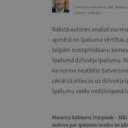
zvērināta advokāte, ZAB “Amicus
Curiae” vadītāja
Rakstā autores analizē normu
apmērā no īpašuma vērtības 
telpām nostiprināšanu zemesg
īpašumā dzīvokļa īpašumu. Rak
ka norma neatbilst Satversmei 
ciktāl tā attiecas uz dzīvokļa
īpašumu veido nedzīvojamā te
Ministru kabineta (turpmāk – MK)
nodevu par īpašuma tiesību un ķīl