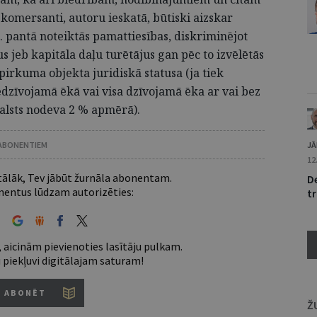
komersanti, autoru ieskatā, būtiski aizskar
 pantā noteiktās pamattiesības, diskriminējot
s jeb kapitāla daļu turētājus gan pēc to izvēlētās
irkuma objekta juridiskā statusa (ja tiek
edzīvojamā ēkā vai visa dzīvojamā ēka ar vai bez
lsts nodeva 2 % apmērā).
 ABONENTIEM
JĀ
12
 tālāk, Tev jābūt žurnāla abonentam.
De
entus lūdzam autorizēties:
tr
 aicinām pievienoties lasītāju pulkam.
u piekļuvi digitālajam saturam!
ABONĒT
Ž