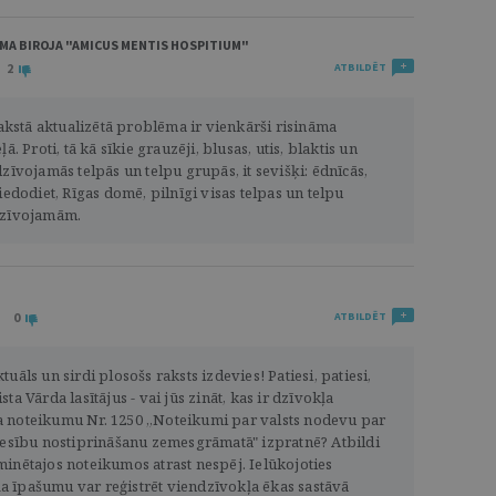
UMA BIROJA "AMICUS MENTIS HOSPITIUM"
2
ATBILDĒT
 rakstā aktualizētā problēma ir vienkārši risināma
ā. Proti, tā kā sīkie grauzēji, blusas, utis, blaktis un
dzīvojamās telpās un telpu grupās, it sevišķi: ēdnīcās,
iedodiet, Rīgas domē, pilnīgi visas telpas un telpu
 dzīvojamām.
0
ATBILDĒT
uāls un sirdi plosošs raksts izdevies! Patiesi, patiesi,
ta Vārda lasītājus - vai jūs zināt, kas ir dzīvokļa
a noteikumu Nr. 1250 „Noteikumi par valsts nodevu par
tiesību nostiprināšanu zemesgrāmatā" izpratnē? Atbildi
minētajos noteikumos atrast nespēj. Ielūkojoties
 īpašumu var reģistrēt viendzīvokļa ēkas sastāvā