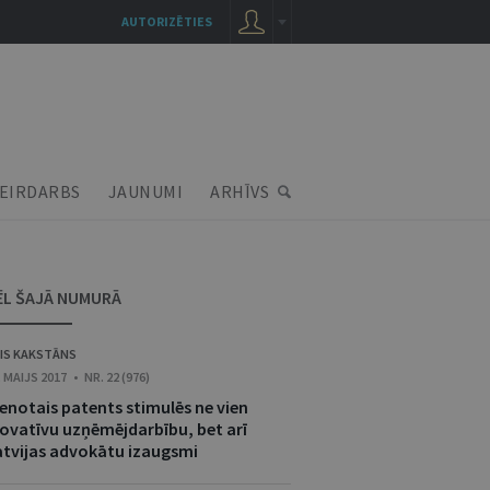
AUTORIZĒTIES
EIRDARBS
JAUNUMI
ARHĪVS
ĒL ŠAJĀ NUMURĀ
IS KAKSTĀNS
. MAIJS 2017 • NR. 22 (976)
ienotais patents stimulēs ne vien
novatīvu uzņēmējdarbību, bet arī
atvijas advokātu izaugsmi