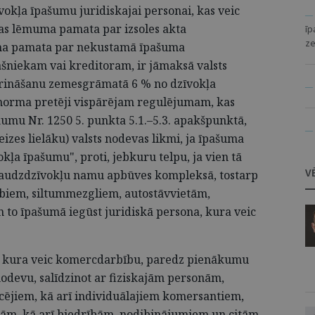
īvokļa īpašumu juridiskajai personai, kas veic
— 
as lēmuma pamata par izsoles akta
īp
z
uma pamata par nekustamā īpašuma
ašniekam vai kreditoram, ir jāmaksā valsts
prināšanu zemesgrāmatā 6 % no dzīvokļa
— 
u norma pretēji vispārējam regulējumam, kas
umu Nr. 1250 5. punkta 5.1.–5.3. apakšpunktā,
— 
izes lielāku) valsts nodevas likmi, ja īpašuma
okļa īpašumu", proti, jebkuru telpu, ja vien tā
V
daudzdzīvokļu namu apbūves kompleksā, tostarp
abiem, siltummezgliem, autostāvvietām,
n to īpašumā iegūst juridiskā persona, kura veic
a, kura veic komercdarbību, paredz pienākumu
nodevu, salīdzinot ar fiziskajām personām,
icējiem, kā arī individuālajiem komersantiem,
ām, kā arī biedrībām, nodibinājumiem un citām