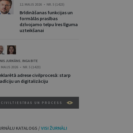
12. MAIJS 2026 • NR. 5 (1423)
Brīdināšanas funkcijas un
formālās prasības
dzīvojamo telpu īres līguma
uzteikšanai
NIS JURKĀNS
INGA BITE
,
. MAIJS 2026 • NR. 5 (1423)
klarētā adrese civilprocesā: starp
adīciju un digitalizāciju
CIVILTIESĪBAS UN PROCESS
URNĀLU KATALOGS /
VISI ŽURNĀLI