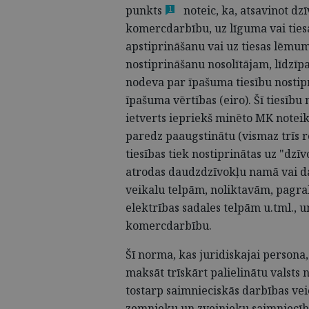
punkts
noteic, ka, atsavinot dz
1
komercdarbību, uz līguma vai ties
apstiprināšanu vai uz tiesas lēm
nostiprināšanu nosolītājam, līdzīp
nodeva par īpašuma tiesību nosti
īpašuma vērtības (eiro). Šī tiesīb
ietverts iepriekš minēto MK noteik
paredz paaugstinātu (vismaz trīs re
tiesības tiek nostiprinātas uz "dzīv
atrodas daudzdzīvokļu namā vai 
veikalu telpām, noliktavām, pagr
elektrības sadales telpām u.tml., u
komercdarbību.
Šī norma, kas juridiskajai person
maksāt trīskārt palielinātu valsts 
tostarp saimnieciskās darbības ve
zemnieku un zvejnieku saimniecīb