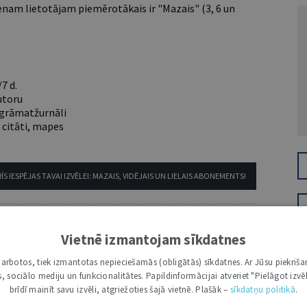
nam lietotājam piemērotākais ir "Mazais" (3, 6 un
7 d.
utoru
e grāmatžurnāli
 citāti, mapes
ĪS IESPĒJAS TAVAI IZVĒLEI: MAZAIS, VIDĒJAIS UN LIELAIS ABONEMENTS!
Vietnē izmantojam sīkdatnes
i darbotos, tiek izmantotas nepieciešamās (obligātās) sīkdatnes. Ar Jūsu piekriša
kas, sociālo mediju un funkcionalitātes. Papildinformācijai atveriet "Pielāgot izvēl
brīdī mainīt savu izvēli, atgriežoties šajā vietnē. Plašāk –
sīkdatņu politikā
.
VĀRDS