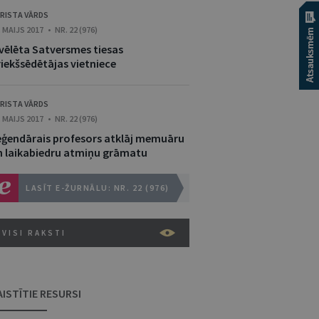
RISTA VĀRDS
. MAIJS 2017 • NR. 22 (976)
evēlēta Satversmes tiesas
riekšsēdētājas vietniece
RISTA VĀRDS
. MAIJS 2017 • NR. 22 (976)
eģendārais profesors atklāj memuāru
n laikabiedru atmiņu grāmatu
LASĪT E-ŽURNĀLU: NR. 22 (976)
VISI RAKSTI
AISTĪTIE RESURSI