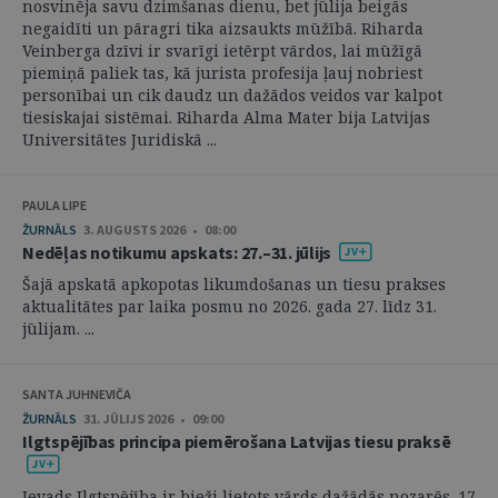
nosvinēja savu dzimšanas dienu, bet jūlija beigās
negaidīti un pāragri tika aizsaukts mūžībā. Riharda
Veinberga dzīvi ir svarīgi ietērpt vārdos, lai mūžīgā
piemiņā paliek tas, kā jurista profesija ļauj nobriest
personībai un cik daudz un dažādos veidos var kalpot
tiesiskajai sistēmai. Riharda Alma Mater bija Latvijas
Universitātes Juridiskā ...
PAULA LIPE
ŽURNĀLS
3. AUGUSTS 2026 • 08:00
Nedēļas notikumu apskats: 27.–31. jūlijs
Šajā apskatā apkopotas likumdošanas un tiesu prakses
aktualitātes par laika posmu no 2026. gada 27. līdz 31.
jūlijam. ...
SANTA JUHNEVIČA
ŽURNĀLS
31. JŪLIJS 2026 • 09:00
Ilgtspējības principa piemērošana Latvijas tiesu praksē
Ievads Ilgtspējība ir bieži lietots vārds dažādās nozarēs. 17