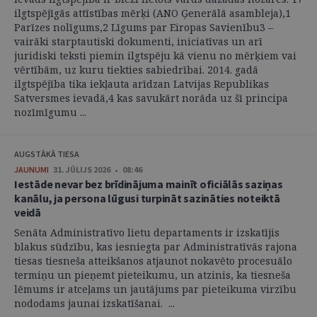
ilgtspējīgās attīstības mērķi (ANO Ģenerālā asambleja),1
Parīzes nolīgums,2 Līgums par Eiropas Savienību3 –
vairāki starptautiski dokumenti, iniciatīvas un arī
juridiski teksti piemin ilgtspēju kā vienu no mērķiem vai
vērtībām, uz kuru tiekties sabiedrībai. 2014. gadā
ilgtspējība tika iekļauta arīdzan Latvijas Republikas
Satversmes ievadā,4 kas savukārt norāda uz šī principa
nozīmīgumu ...
AUGSTĀKĀ TIESA
JAUNUMI
31. JŪLIJS 2026 • 08:46
Iestāde nevar bez brīdinājuma mainīt oficiālās saziņas
kanālu, ja persona lūgusi turpināt sazināties noteiktā
veidā
Senāta Administratīvo lietu departaments ir izskatījis
blakus sūdzību, kas iesniegta par Administratīvās rajona
tiesas tiesneša atteikšanos atjaunot nokavēto procesuālo
termiņu un pieņemt pieteikumu, un atzinis, ka tiesneša
lēmums ir atceļams un jautājums par pieteikuma virzību
nododams jaunai izskatīšanai. ...