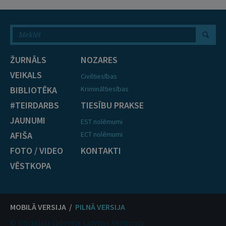
ŽURNĀLS
NOZARES
VEIKALS
Civiltiesības
BIBLIOTĒKA
Krimināltiesības
#TEIRDARBS
TIESĪBU PRAKSE
JAUNUMI
EST nolēmumi
AFIŠA
ECT nolēmumi
FOTO / VIDEO
KONTAKTI
VĒSTKOPA
MOBILĀ VERSIJA /
PILNĀ VERSIJA
© Oficiālais izdevējs Latvijas Vēstnesis