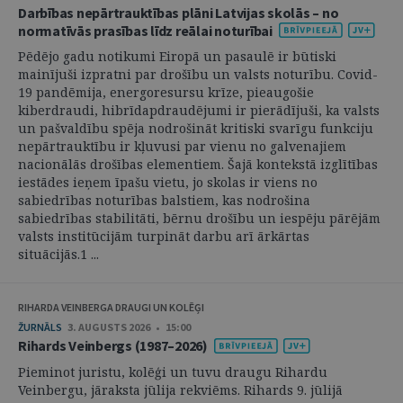
Darbības nepārtrauktības plāni Latvijas skolās – no
normatīvās prasības līdz reālai noturībai
Pēdējo gadu notikumi Eiropā un pasaulē ir būtiski
mainījuši izpratni par drošību un valsts noturību. Covid-
19 pandēmija, energoresursu krīze, pieaugošie
kiberdraudi, hibrīdapdraudējumi ir pierādījuši, ka valsts
un pašvaldību spēja nodrošināt kritiski svarīgu funkciju
nepārtrauktību ir kļuvusi par vienu no galvenajiem
nacionālās drošības elementiem. Šajā kontekstā izglītības
iestādes ieņem īpašu vietu, jo skolas ir viens no
sabiedrības noturības balstiem, kas nodrošina
sabiedrības stabilitāti, bērnu drošību un iespēju pārējām
valsts institūcijām turpināt darbu arī ārkārtas
situācijās.1 ...
RIHARDA VEINBERGA DRAUGI UN KOLĒĢI
ŽURNĀLS
3. AUGUSTS 2026 • 15:00
Rihards Veinbergs (1987–2026)
Pieminot juristu, kolēģi un tuvu draugu Rihardu
Veinbergu, jāraksta jūlija rekviēms. Rihards 9. jūlijā