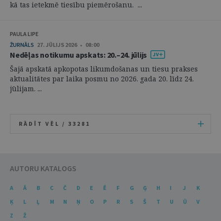
kā tas ietekmē tiesību piemērošanu. ...
PAULA LIPE
ŽURNĀLS
27. JŪLIJS 2026 • 08:00
Nedēļas notikumu apskats: 20.–24. jūlijs
Šajā apskatā apkopotas likumdošanas un tiesu prakses
aktualitātes par laika posmu no 2026. gada 20. līdz 24.
jūlijam. ...
RĀDĪT VĒL /
33281
AUTORU KATALOGS
A
Ā
B
C
Č
D
E
Ē
F
G
Ģ
H
I
J
K
Ķ
L
Ļ
M
N
Ņ
O
P
R
S
Š
T
U
Ū
V
Z
Ž