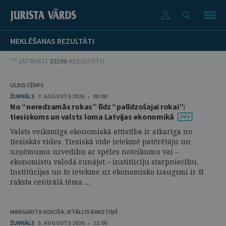
MEKLĒŠANAS REZULTĀTI
"" (
ATRASTI
33296
REZULTĀTI
)
ULDIS CĒRPS
ŽURNĀLS
7. AUGUSTS 2026 • 08:00
No “neredzamās rokas” līdz “palīdzošajai rokai”:
tiesiskums un valsts loma Latvijas ekonomikā
Valsts veiksmīga ekonomiskā attīstība ir atkarīga no
tiesiskās vides. Tiesiskā vide ietekmē patērētāju un
uzņēmumu uzvedību ar spēles noteikumu vai –
ekonomistu valodā runājot – institūciju starpniecību.
Institūcijas un to ietekme uz ekonomisko izaugsmi ir šī
raksta centrālā tēma. ...
MARGARITA VOICIŠA, VITĀLIJS RAKSTIŅŠ
ŽURNĀLS
5. AUGUSTS 2026 • 12:00