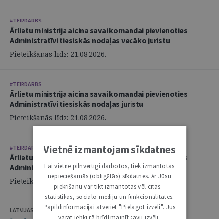
#TEIRDARBS
Ārlietu ministrija aicina savai komandai pievienoties
Administratīvi tiesiskās nodaļas vecāko juristu
Pieteikšanās līdz: 21.08.2026.
#TEIRDARBS
Ārlietu ministrija aicina savai komandai pievienoties
Administratīvi tiesiskās nodaļas juristu
Pieteikšanās līdz: 21.08.2026.
Vietnē izmantojam sīkdatnes
#TEIRDARBS
Ārlietu ministrija aicina savai komandai pievienoties
Lai vietne pilnvērtīgi darbotos, tiek izmantotas
Administratīvi tiesiskās nodaļas juristu
nepieciešamās (obligātās) sīkdatnes. Ar Jūsu
Pieteikšanās līdz: 21.08.2026.
piekrišanu var tikt izmantotas vēl citas –
statistikas, sociālo mediju un funkcionalitātes.
Papildinformācijai atveriet "Pielāgot izvēli". Jūs
LATVIJAS ZVĒRINĀTU ADVOKĀTU PADOME
varat jebkurā brīdī mainīt savu izvēli,