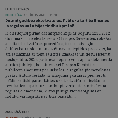
LAURIS RASNAČS
BIBLIOTĒKA
27. JŪLIJS 2026 • 15:30
Desmit gadi bez eksekvatūras. Publiskā kārtība Briseles
Ia regulas un Latvijas tiesību izpratnē
Ir aizritējusi pirmā desmitgade kopš ar Regulu 1215/2012
(turpmāk – Briseles Ia regula) Eiropas Savienības robežās
atcelta eksekvatūras procedūra, iecerot atvieglot
dalībvalstu nolēmumu atzīšanas un izpildes procesus, kā
arī samazināt ar tiem saistītās izmaksas un tiesu sistēmu
noslogotību. 2025. gads iezīmēja ne vien apaļu dokumenta
aprites jubileju, bet atnesa arī Eiropas Komisijas
publicēto ziņojumu par Briseles Ia regulas piemērošanas
praksi. Autora ieskatā, šī ziņojuma gaismā ir piemērots
brīdis kritiski paraudzīties uz eksekvatūras atcelšanas
rezultātiem, īpašu uzmanību pievēršot tiem Briseles Ia
regulas elementiem, kuros pilnīgs viendabīgums ar
nolūku vai nejauši nav ticis panākts. ...
AUGSTĀKĀ TIESA
JAUNUMI
27. JŪLIJS 2026 • 15:10