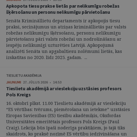
Apkopota tiesu prakse lietās par nelikumīgu robežas
šķērsošanu un personu nelikumīgu pārvietošanu
Senāta Krimināllietu departaments ir apkopojis tiesu
praksi, secinājumus un atziņas krimināllietās par valsts
robežas nelikumīgu šķērsošanu, personu nelikumīgu
pārvietošanu pāri valsts robežai un nodrošināšanu ar
iespēju nelikumīgi uzturēties Latvijā. Apkopojumā
analizēti Senāta un apgabaltiesu nolēmumi lietās, kas
izskatītas no 2020. līdz 2025. gadam. ...
TIESLIETU AKADĒMIJA
JAUNUMI
27. JŪLIJS 2026 • 14:53
Tieslietu akadēmijā ar vieslekciju uzstāsies profesors
Pols Kreigs
16. oktobrī plkst. 11.00 Tieslietu akadēmijā ar vieslekciju
“ES vērtības: tvērums, piemērošana un ietekme” uzstāsies
Eiropas Savienības (ES) tiesību akadēmiķis, Oksfordas
Universitātes emeritētais profesors Pols Kreigs (Paul
Craig). Lekcija būs īpaši noderīga praktiķiem, jo tajā tiks
skaidrots, ko praksē nozīmē ES vērtību iedzīvināšana un