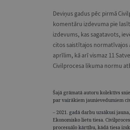
Deviņus gadus pēc pirmā Civil
komentāru izdevuma pie lasītā
izdevums, kas sagatavots, iev
citos saistītajos normatīvajos 
aprīlim, kā arī vismaz 11 Sat
Civilprocesa likuma normu atb
Šajā grāmatā autoru kolektīvs snie
par vairākiem jaunievedumiem civi
– 2021. gadā darbu uzsākusi jauna, 
Ekonomisko lietu tiesa. Civilproce
procesuālo kārtību, kādā tiesa izskat