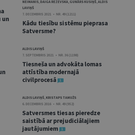
NEIMANIS
,
DAIGA REZEVSKA
,
GUNĀRS KUSIŅŠ
,
ALDIS
LAVIŅŠ
ma
7. DECEMBRIS 2021 • NR. 49 (1211)
u un
Kādu tiesību sistēmu pieprasa
Satversme?
ALDIS LAVIŅŠ
7. SEPTEMBRIS 2021 • NR. 36 (1198)
Tiesneša un advokāta lomas
un
attīstība modernajā
civilprocesā
1
ALDIS LAVIŅŠ
,
KRISTAPS TAMUŽS
6. DECEMBRIS 2016 • NR. 49 (952)
Satversmes tiesas pieredze
saistībā ar prejudiciālajiem
jautājumiem
1