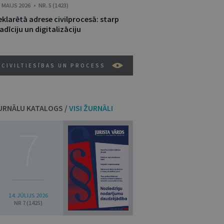
. MAIJS 2026 • NR. 5 (1423)
klarētā adrese civilprocesā: starp
adīciju un digitalizāciju
CIVILTIESĪBAS UN PROCESS
URNĀLU KATALOGS /
VISI ŽURNĀLI
7
14. JŪLIJS 2026
NR 7 (1425)