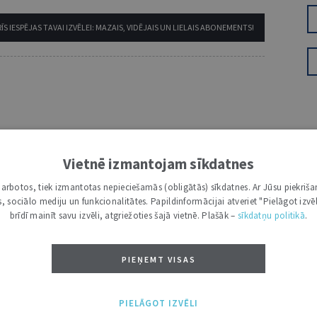
ĪS IESPĒJAS TAVAI IZVĒLEI: MAZAIS, VIDĒJAIS UN LIELAIS ABONEMENTS!
VĀRDS
Vietnē izmantojam sīkdatnes
i darbotos, tiek izmantotas nepieciešamās (obligātās) sīkdatnes. Ar Jūsu piekriša
kas, sociālo mediju un funkcionalitātes. Papildinformācijai atveriet "Pielāgot izvēl
brīdī mainīt savu izvēli, atgriežoties šajā vietnē. Plašāk –
sīkdatņu politikā
.
PIEŅEMT VISAS
NĀKT:
PIEVIENOT
PIELĀGOT IZVĒLI