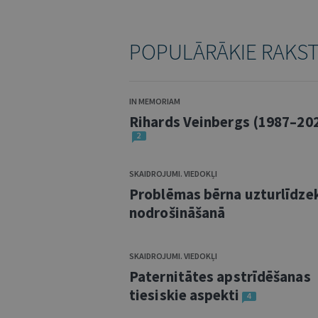
POPULĀRĀKIE RAKS
IN MEMORIAM
Rihards Veinbergs (1987–20
2
SKAIDROJUMI. VIEDOKĻI
Problēmas bērna uzturlīdze
nodrošināšanā
SKAIDROJUMI. VIEDOKĻI
Paternitātes apstrīdēšanas
tiesiskie aspekti
4