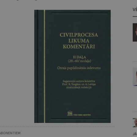
V
 ABONENTIEM
JĀ