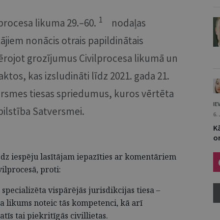
1
procesa likuma 29.–60.
nodaļas
jiem nonācis otrais papildinātais
ērojot grozījumus Civilprocesa likumā un
aktos, kas izsludināti līdz 2021. gada 21.
versmes tiesas spriedumus, kuros vērtēta
IE
ilstība Satversmei.
6.
K
o
dz iespēju lasītājam iepazīties ar komentāriem
lprocesā, proti:
specializēta vispārējās jurisdikcijas tiesa –
sa likums noteic tās kompetenci, kā arī
īs tai piekritīgās civillietas.