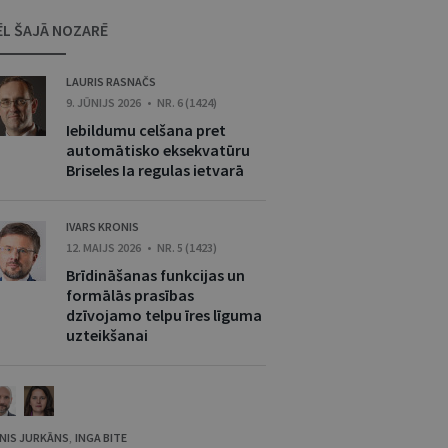
ĒL ŠAJĀ NOZARĒ
LAURIS RASNAČS
9. JŪNIJS 2026 • NR. 6 (1424)
Iebildumu celšana pret
automātisko eksekvatūru
Briseles Ia regulas ietvarā
IVARS KRONIS
12. MAIJS 2026 • NR. 5 (1423)
Brīdināšanas funkcijas un
formālās prasības
dzīvojamo telpu īres līguma
uzteikšanai
NIS JURKĀNS
INGA BITE
,