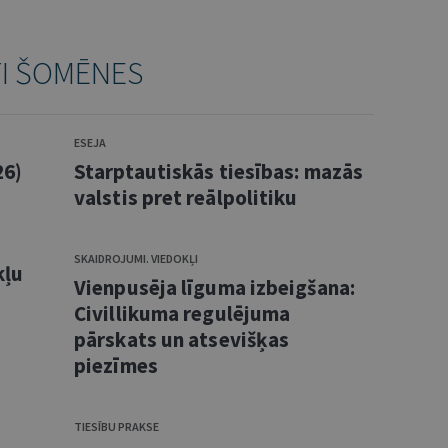
TI ŠOMĒNES
ESEJA
26)
Starptautiskās tiesības: mazās
valstis pret reālpolitiku
SKAIDROJUMI. VIEDOKĻI
kļu
Vienpusēja līguma izbeigšana:
Civillikuma regulējuma
pārskats un atsevišķas
piezīmes
TIESĪBU PRAKSE