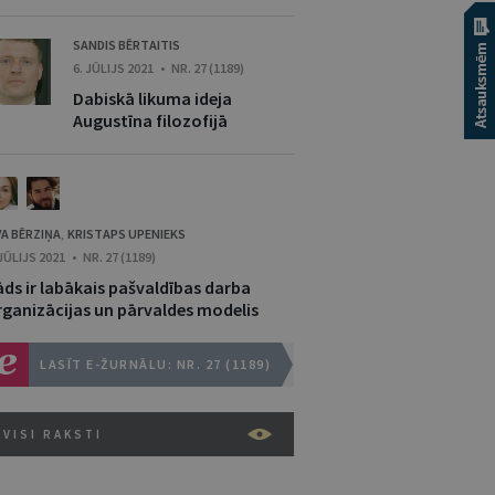
SANDIS BĒRTAITIS
6. JŪLIJS 2021 • NR. 27 (1189)
Dabiskā likuma ideja
Augustīna filozofijā
VA BĒRZIŅA
KRISTAPS UPENIEKS
,
 JŪLIJS 2021 • NR. 27 (1189)
āds ir labākais pašvaldības darba
rganizācijas un pārvaldes modelis
LASĪT E-ŽURNĀLU: NR. 27 (1189)
VISI RAKSTI