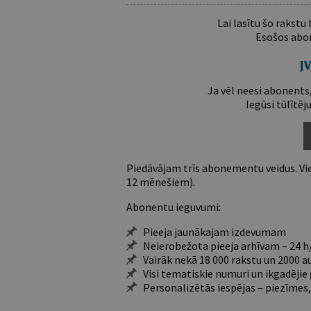
Lai lasītu šo rakstu
Esošos abon
Ja vēl neesi abonents,
Iegūsi tūlītēj
Piedāvājam trīs abonementu veidus. Vie
12 mēnešiem).
Abonentu ieguvumi:
Pieeja jaunākajam izdevumam
Neierobežota pieeja arhīvam – 24 h/
Vairāk nekā 18 000 rakstu un 2000 a
Visi tematiskie numuri un ikgadēji
Personalizētās iespējas – piezīmes,