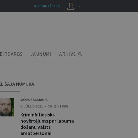
AUTORIZĒTIES
EIRDARBS
JAUNUMI
ARHĪVS
ĒL ŠAJĀ NUMURĀ
JĀNIS BAUMANIS
6. JŪLIJS 2021 • NR. 27 (1189)
Krimināltiesisks
novērtējums par labuma
došanu valsts
amatpersonai