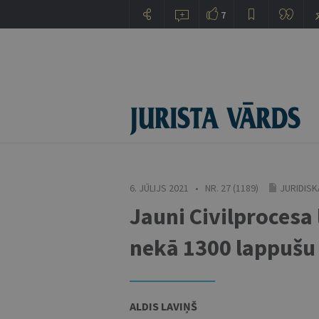
7
6. JŪLIJS 2021 • NR. 27 (1189)
JURIDISK
Jauni Civilprocesa
nekā 1300 lappušu
ALDIS LAVIŅŠ