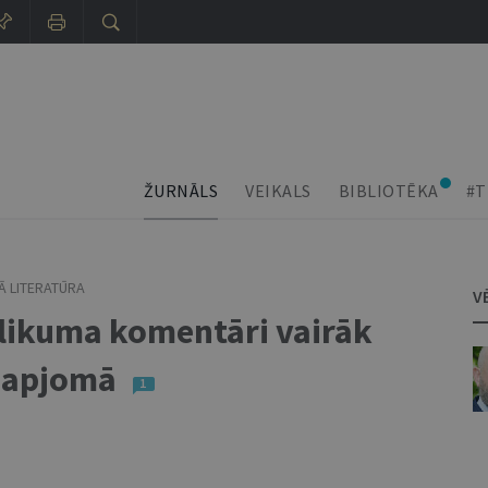
ŽURNĀLS
VEIKALS
BIBLIOTĒKA
#T
Ā LITERATŪRA
V
 likuma komentāri vairāk
 apjomā
1