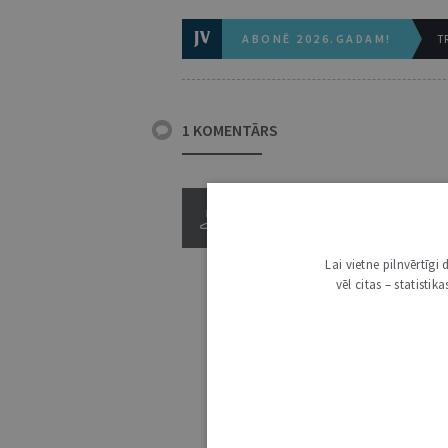
ABONĒ 2026.GADAM!
TR
1 KOMENTĀRS
Lai vietne pilnvērtīg
vēl citas – statisti
3000
IE