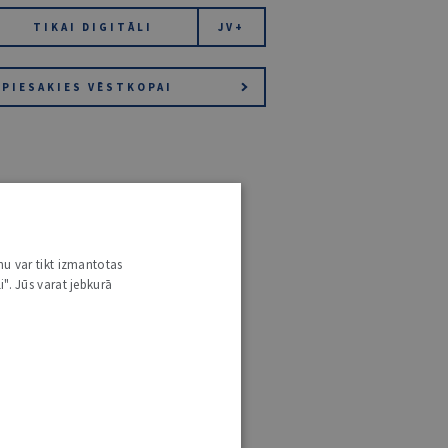
TIKAI DIGITĀLI
JV+
PIESAKIES VĒSTKOPAI
nu var tikt izmantotas
i". Jūs varat jebkurā