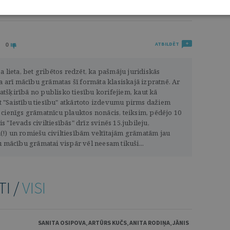
0
ATBILDĒT
a lieta, bet gribētos redzēt, ka pašmāju juridiskās
na arī mācību grāmatas šī formāta klasiskajā izpratnē. Ar
, atšķirībā no publisko tiesību korifejiem, kaut kā
 "Saistību tiesību" atkārtoto izdevumu pirms dažiem
 cienīgs grāmatnīcu plauktos nonācis, teiksim, pēdējo 10
 "Ievads civiltiesībās" drīz svinēs 15.jubileju,
!) un romiešu civiltiesībām veltītajām grāmatām jau
u mācību grāmatai vispār vēl neesam tikuši...
TI /
VISI
SANITA OSIPOVA
,
ARTŪRS KUČS
,
ANITA RODIŅA
,
JĀNIS