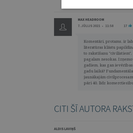
KOMENTĒŠANAS NOTEIKUMI
MAX HEADROOM
7. JŪLIJS 2021 • 11:58
17
Komentāri, protams, ir lab
literatūras klāstu papildi
to rakstīšanu "civilistiem"
pagalam nesokas. Izņemot
gadiem, kas gan ievērības
gadu laikā? Fundamentālais
jaunākajām civilprocesam(
pāri 40, līdz komerctiesīb
CITI ŠĪ AUTORA RAKS
ALDIS LAVIŅŠ