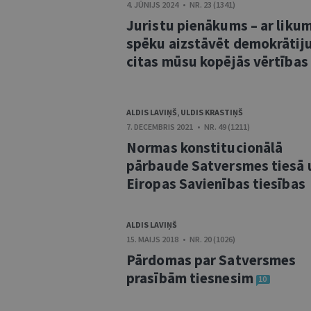
4. JŪNIJS 2024 • NR. 23 (1341)
Juristu pienākums – ar liku
spēku aizstāvēt demokrātij
citas mūsu kopējās vērtības
ALDIS LAVIŅŠ
,
ULDIS KRASTIŅŠ
7. DECEMBRIS 2021 • NR. 49 (1211)
Normas konstitucionālā
pārbaude Satversmes tiesā 
Eiropas Savienības tiesības
ALDIS LAVIŅŠ
15. MAIJS 2018 • NR. 20 (1026)
Pārdomas par Satversmes
prasībām tiesnesim
10