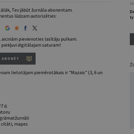
12
 tālāk, Tev jābūt žurnāla abonentam.
De
entus lūdzam autorizēties:
tr
 aicinām pievienoties lasītāju pulkam.
u piekļuvi digitālajam saturam!
ABONĒT
Ž
nam lietotājam piemērotākais ir "Mazais" (3, 6 un
7 d.
utoru
e grāmatžurnāli
 citāti, mapes