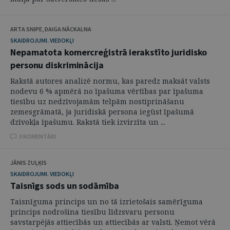
ARTA SNIPE, DAIGA NĀCKALNA
SKAIDROJUMI. VIEDOKĻI
Nepamatota komercreģistrā ierakstīto juridisko
personu diskriminācija
Rakstā autores analizē normu, kas paredz maksāt valsts
nodevu 6 % apmērā no īpašuma vērtības par īpašuma
tiesību uz nedzīvojamām telpām nostiprināšanu
zemesgrāmatā, ja juridiskā persona iegūst īpašumā
dzīvokļa īpašumu. Rakstā tiek izvirzīta un ...
3 KOMENTĀRI
JĀNIS ZUĻĶIS
SKAIDROJUMI. VIEDOKĻI
Taisnīgs sods un sodāmība
Taisnīguma princips un no tā izrietošais samērīguma
princips nodrošina tiesību līdzsvaru personu
savstarpējās attiecībās un attiecībās ar valsti. Ņemot vērā