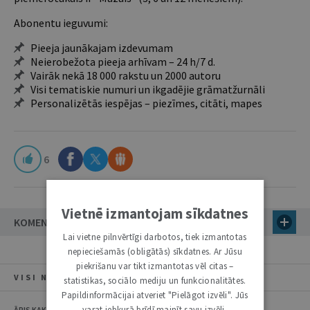
Abonentu ieguvumi:
Pieeja jaunākajam izdevumam
Neierobežota pieeja arhīvam – 24 h/7 d.
Vairāk nekā 18 000 rakstu un 2000 autoru
Visi tematiskie numuri un ikgadējie grāmatžurnāli
Personalizētās iespējas – piezīmes, citāti, mapes
6
Vietnē izmantojam sīkdatnes
KOMENTĀRI
Lai vietne pilnvērtīgi darbotos, tiek izmantotas
nepieciešamās (obligātās) sīkdatnes. Ar Jūsu
piekrišanu var tikt izmantotas vēl citas –
VISI NUMURA RAKSTI
statistikas, sociālo mediju un funkcionalitātes.
Papildinformācijai atveriet "Pielāgot izvēli". Jūs
varat jebkurā brīdī mainīt savu izvēli,
ĀRIS KAKSTĀNS