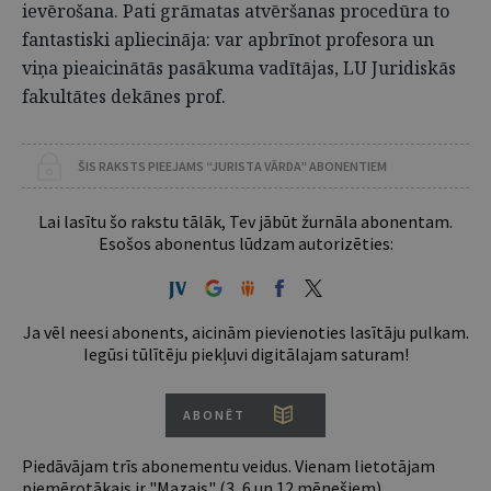
ievērošana. Pati grāmatas atvēršanas procedūra to
fantastiski apliecināja: var apbrīnot profesora un
viņa pieaicinātās pasākuma vadītājas, LU Juridiskās
fakultātes dekānes prof.
ŠIS RAKSTS PIEEJAMS “JURISTA VĀRDA” ABONENTIEM
Lai lasītu šo rakstu tālāk, Tev jābūt žurnāla abonentam.
Esošos abonentus lūdzam autorizēties:
Ja vēl neesi abonents, aicinām pievienoties lasītāju pulkam.
Iegūsi tūlītēju piekļuvi digitālajam saturam!
ABONĒT
Piedāvājam trīs abonementu veidus. Vienam lietotājam
piemērotākais ir "Mazais" (3, 6 un 12 mēnešiem).