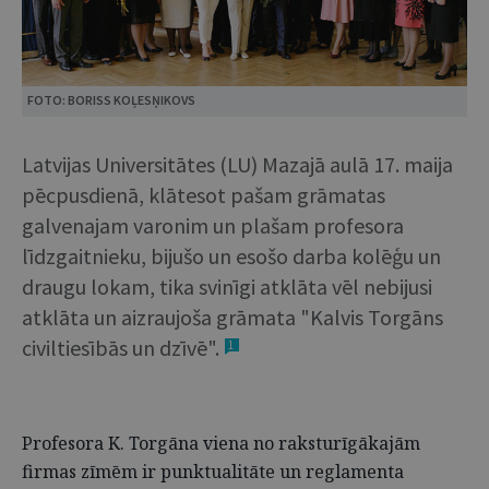
FOTO: BORISS KOĻESŅIKOVS
Latvijas Universitātes (LU) Mazajā aulā 17. maija
pēcpusdienā, klātesot pašam grāmatas
galvenajam varonim un plašam profesora
līdzgaitnieku, bijušo un esošo darba kolēģu un
draugu lokam, tika svinīgi atklāta vēl nebijusi
atklāta un aizraujoša grāmata "Kalvis Torgāns
civiltiesībās un dzīvē".
1
Profesora K. Torgāna viena no raksturīgākajām
firmas zīmēm ir punktualitāte un reglamenta