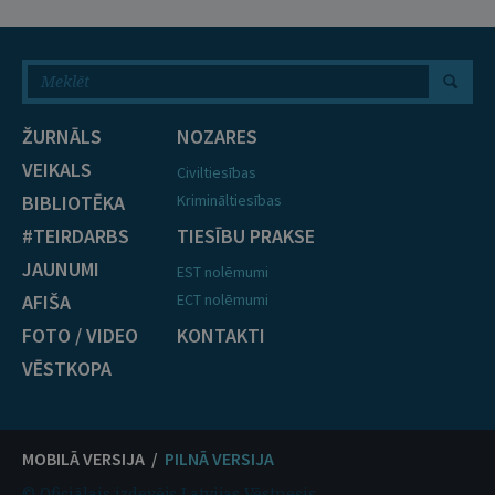
ŽURNĀLS
NOZARES
VEIKALS
Civiltiesības
BIBLIOTĒKA
Krimināltiesības
#TEIRDARBS
TIESĪBU PRAKSE
JAUNUMI
EST nolēmumi
AFIŠA
ECT nolēmumi
FOTO / VIDEO
KONTAKTI
VĒSTKOPA
MOBILĀ VERSIJA /
PILNĀ VERSIJA
© Oficiālais izdevējs Latvijas Vēstnesis