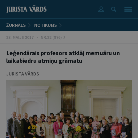
ŽURNĀLS
NOTIKUMS
23. MAIJS 2017 • NR.22 (976)
Leģendārais profesors atklāj memuāru un
laikabiedru atmiņu grāmatu
JURISTA VĀRDS