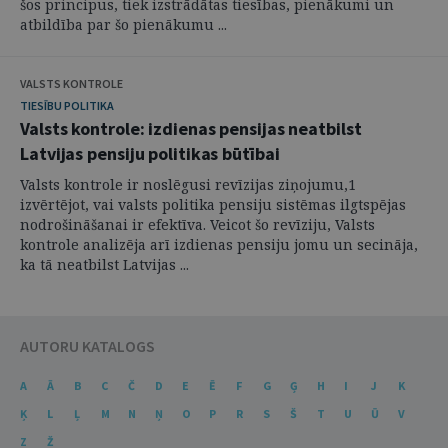
šos principus, tiek izstrādātas tiesības, pienākumi un
atbildība par šo pienākumu ...
VALSTS KONTROLE
TIESĪBU POLITIKA
Valsts kontrole: izdienas pensijas neatbilst
Latvijas pensiju politikas būtībai
Valsts kontrole ir noslēgusi revīzijas ziņojumu,1
izvērtējot, vai valsts politika pensiju sistēmas ilgtspējas
nodrošināšanai ir efektīva. Veicot šo revīziju, Valsts
kontrole analizēja arī izdienas pensiju jomu un secināja,
ka tā neatbilst Latvijas ...
AUTORU KATALOGS
A
Ā
B
C
Č
D
E
Ē
F
G
Ģ
H
I
J
K
Ķ
L
Ļ
M
N
Ņ
O
P
R
S
Š
T
U
Ū
V
Z
Ž