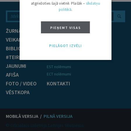
atgriežoties šajā vietnē. Plašāk –
sīkdatņu
politikā
.
PIEŅEMT VISAS
ŽURNĀLS
NOZARES
VEIKALS
Civiltiesības
PIELĀGOT IZVĒLI
BIBLIOTĒKA
Krimināltiesības
#TEIRDARBS
TIESĪBU PRAKSE
JAUNUMI
EST nolēmumi
AFIŠA
ECT nolēmumi
FOTO / VIDEO
KONTAKTI
VĒSTKOPA
MOBILĀ VERSIJA /
PILNĀ VERSIJA
© Oficiālais izdevējs Latvijas Vēstnesis