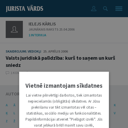
IELEJS KĀRLIS
JAUNĀKAIS RAKSTS 25.04.2006
1 INTERVIJA
SKAIDROJUMI. VIEDOKĻI
25. APRĪLIS 2006
Valsts juridiskā palīdzība: kurš to saņem un kurš
sniedz
1 KOMENTĀRI
Vietnē izmantojam sīkdatnes
AUTORU KATALOGS
Lai vietne pilnvērtīgi darbotos, tiek izmantotas
nepieciešamās (obligātās) sīkdatnes. Ar Jūsu
A
Ā
B
C
Č
D
E
Ē
F
G
Ģ
H
I
J
K
piekrišanu var tikt izmantotas vēl citas –
statistikas, sociālo mediju un funkcionalitātes.
Ķ
L
Ļ
M
N
Ņ
O
P
R
S
Š
T
U
Ū
V
Papildinformācijai atveriet "Pielāgot izvēli". Jūs
Z
Ž
varat jebkurā brīdī mainīt savu izvēli,