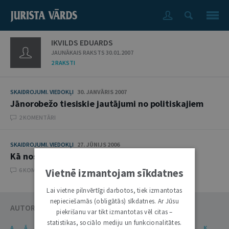
IKVILDS EDUARDS
JAUNĀKAIS RAKSTS 30.01.2007
2 RAKSTI
SKAIDROJUMI. VIEDOKĻI
30. JANVĀRIS 2007
Jānorobežo tiesiskie jautājumi no politiskajiem
2 KOMENTĀRI
SKAIDROJUMI. VIEDOKĻI
27. JŪNIJS 2006
Kā nostiprināt tiesu iekārtu
Vietnē izmantojam sīkdatnes
6 KOMENTĀRI
Lai vietne pilnvērtīgi darbotos, tiek izmantotas
nepieciešamās (obligātās) sīkdatnes. Ar Jūsu
AUTORU KATALOGS
piekrišanu var tikt izmantotas vēl citas –
statistikas, sociālo mediju un funkcionalitātes.
A
Ā
B
C
Č
D
E
Ē
F
G
Ģ
H
I
J
K