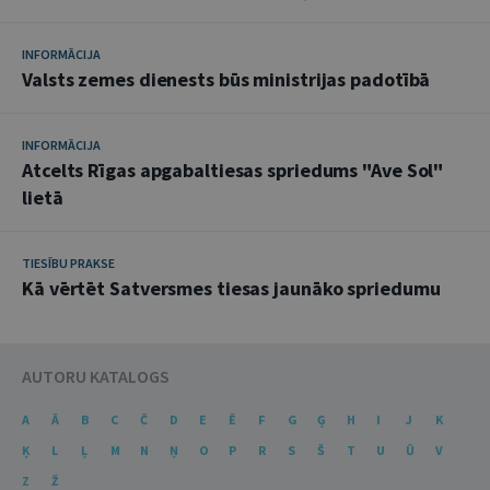
INFORMĀCIJA
Valsts zemes dienests būs ministrijas padotībā
INFORMĀCIJA
Atcelts Rīgas apgabaltiesas spriedums "Ave Sol"
lietā
TIESĪBU PRAKSE
Kā vērtēt Satversmes tiesas jaunāko spriedumu
AUTORU KATALOGS
A
Ā
B
C
Č
D
E
Ē
F
G
Ģ
H
I
J
K
Ķ
L
Ļ
M
N
Ņ
O
P
R
S
Š
T
U
Ū
V
Z
Ž