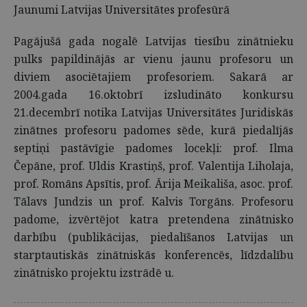
Jaunumi Latvijas Universitātes profesūrā
Pagājušā gada nogalē Latvijas tiesību zinātnieku
pulks papildinājās ar vienu jaunu profesoru un
diviem asociētajiem profesoriem. Sakarā ar
2004.gada 16.oktobrī izsludināto konkursu
21.decembrī notika Latvijas Universitātes Juridiskās
zinātnes profesoru padomes sēde, kurā piedalījās
septiņi pastāvīgie padomes locekļi: prof. Ilma
Čepāne, prof. Uldis Krastiņš, prof. Valentija Liholaja,
prof. Romāns Apsītis, prof. Ārija Meikališa, asoc. prof.
Tālavs Jundzis un prof. Kalvis Torgāns. Profesoru
padome, izvērtējot katra pretendena zinātnisko
darbību (publikācijas, piedalīšanos Latvijas un
starptautiskās zinātniskās konferencēs, līdzdalību
zinātnisko projektu izstrādē u.