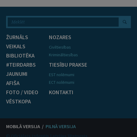
ŽURNĀLS
NOZARES
VEIKALS
Civiltiesības
BIBLIOTĒKA
Krimināltiesības
#TEIRDARBS
TIESĪBU PRAKSE
JAUNUMI
EST nolēmumi
AFIŠA
ECT nolēmumi
FOTO / VIDEO
KONTAKTI
VĒSTKOPA
MOBILĀ VERSIJA /
PILNĀ VERSIJA
© Oficiālais izdevējs Latvijas Vēstnesis