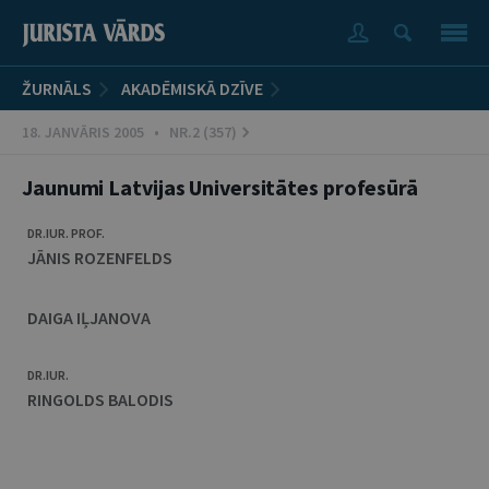
ŽURNĀLS
AKADĒMISKĀ DZĪVE
18. JANVĀRIS 2005 • NR.2 (357)
Jaunumi Latvijas Universitātes profesūrā
DR.IUR. PROF.
JĀNIS ROZENFELDS
DAIGA IĻJANOVA
DR.IUR.
RINGOLDS BALODIS