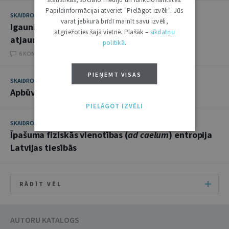
Papildinformācijai atveriet "Pielāgot izvēli". Jūs
SKAIDROJUMI. VIEDOKĻI
14. JANVĀRIS 2014
varat jebkurā brīdī mainīt savu izvēli,
Igaunijas Īpašuma likuma un Civillikuma
atgriežoties šajā vietnē. Plašāk –
sīkdatņu
atjaunošanas 20 gadi
politikā
.
6 KOMENTĀRI
PIEŅEMT VISAS
SKAIDROJUMI. VIEDOKĻI
3. DECEMBRIS 2013
Apbūves tiesība
PIELĀGOT IZVĒLI
SKAIDROJUMI. VIEDOKĻI
18. DECEMBRIS 2012
Īpašuma fiziskās vienotības (
ad caelum
) entropija
Latvijas tiesībās
RĀDĪT VĒL
AUTORU KATALOGS