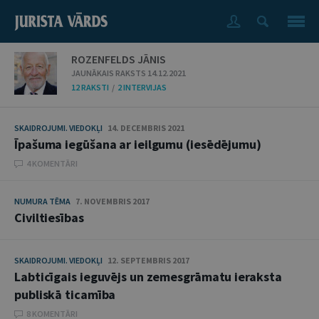
ROZENFELDS JĀNIS
JAUNĀKAIS RAKSTS 14.12.2021
12 RAKSTI
/
2 INTERVIJAS
SKAIDROJUMI. VIEDOKĻI
14. DECEMBRIS 2021
Īpašuma iegūšana ar ieilgumu (iesēdējumu)
4 KOMENTĀRI
NUMURA TĒMA
7. NOVEMBRIS 2017
Civiltiesības
SKAIDROJUMI. VIEDOKĻI
12. SEPTEMBRIS 2017
Labticīgais ieguvējs un zemesgrāmatu ieraksta
publiskā ticamība
8 KOMENTĀRI