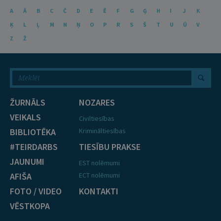
A
Ā
B
C
Č
D
E
Ē
F
G
Ģ
H
I
J
K
Ķ
L
Ļ
M
N
Ņ
O
P
R
S
Š
T
U
Ū
V
Z
Ž
ŽURNĀLS
NOZARES
VEIKALS
Civiltiesības
BIBLIOTĒKA
Krimināltiesības
#TEIRDARBS
TIESĪBU PRAKSE
JAUNUMI
EST nolēmumi
AFIŠA
ECT nolēmumi
FOTO / VIDEO
KONTAKTI
VĒSTKOPA