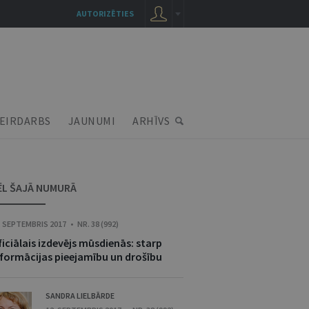
AUTORIZĒTIES
EIRDARBS
JAUNUMI
ARHĪVS
ĒL ŠAJĀ NUMURĀ
. SEPTEMBRIS 2017 • NR. 38 (992)
iciālais izdevējs mūsdienās: starp
nformācijas pieejamību un drošību
SANDRA LIELBĀRDE