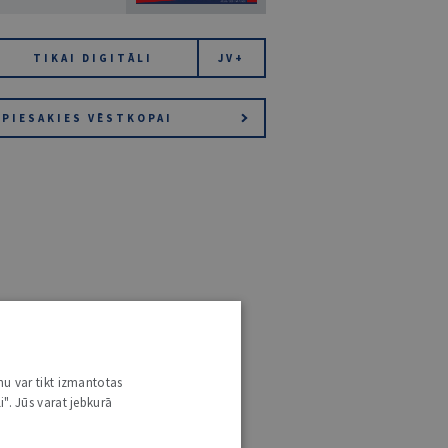
TIKAI DIGITĀLI
JV+
PIESAKIES VĒSTKOPAI
nu var tikt izmantotas
i". Jūs varat jebkurā