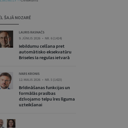
Civillikums
LIKUMI.LV —
ĒL ŠAJĀ NOZARĒ
LAURIS RASNAČS
9. JŪNIJS 2026 • NR. 6 (1424)
Iebildumu celšana pret
automātisko eksekvatūru
Briseles Ia regulas ietvarā
IVARS KRONIS
12. MAIJS 2026 • NR. 5 (1423)
Brīdināšanas funkcijas un
formālās prasības
dzīvojamo telpu īres līguma
uzteikšanai