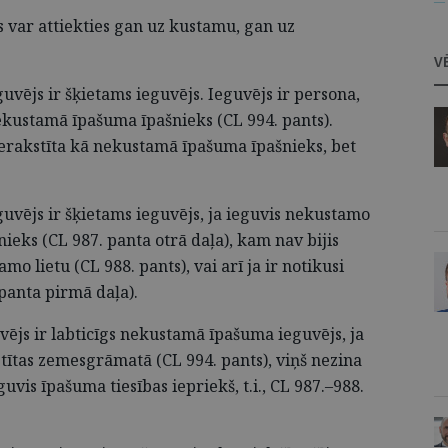
— 
s var attiekties gan uz kustamu, gan uz
V
vējs ir šķietams ieguvējs. Ieguvējs ir persona,
kustamā īpašuma īpašnieks (CL 994. pants).
ierakstīta kā nekustamā īpašuma īpašnieks, bet
uvējs ir šķietams ieguvējs, ja ieguvis nekustamo
ieks (CL 987. panta otrā daļa), kam nav bijis
mo lietu (CL 988. pants), vai arī ja ir notikusi
panta pirmā daļa).
js ir labticīgs nekustamā īpašuma ieguvējs, ja
kstītas zemesgrāmatā (CL 994. pants), viņš nezina
uvis īpašuma tiesības iepriekš, t.i., CL 987.–988.