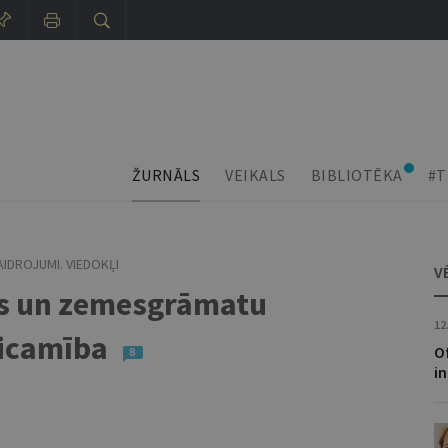
ŽURNĀLS
VEIKALS
BIBLIOTĒKA
#T
IDROJUMI. VIEDOKĻI
V
ējs un zemesgrāmatu
12
ticamība
Of
8
i