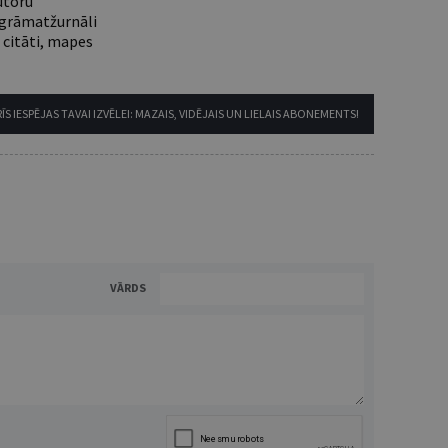
utoru
e grāmatžurnāli
 citāti, mapes
ĪS IESPĒJAS TAVAI IZVĒLEI: MAZAIS, VIDĒJAIS UN LIELAIS ABONEMENTS!
VĀRDS