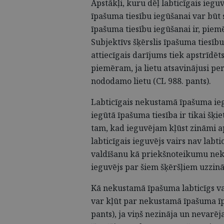
Apstākļi, kuru dēļ labticīgais ieguv
īpašuma tiesību iegūšanai var būt s
īpašuma tiesību iegūšanai ir, piem
Subjektīvs šķērslis īpašuma tiesīb
attiecīgais darījums tiek apstrīdēts
piemēram, ja lietu atsavinājusi per
nododamo lietu (CL 988. pants).
Labticīgais nekustamā īpašuma iegu
iegūtā īpašuma tiesība ir tikai šķi
tam, kad ieguvējam kļūst zināmi a
labticīgais ieguvējs vairs nav labti
valdīšanu kā priekšnoteikumu neku
ieguvējs par šiem šķēršļiem uzzināj
Kā nekustamā īpašuma labticīgs va
var kļūt par nekustamā īpašuma ī
pants), ja viņš nezināja un nevarē