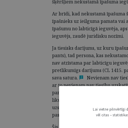
šķēršļiem nekustamā īpašuma iegūš
Ar brīdi, kad nekustamā īpašuma 
īpašnieks uz ieilguma pamata vai 
īpašumu no labticīgā ieguvēja, aps
ieguvējs, zaudē juridisku nozīmi.
Ja tiesisks darījums, uz kuru īpašu
pants), tad persona, kas nekustam
nav atzīstama par labticīgu ieguvēj
pretlikumīgs darījums (CL 1415. pa
sava
satura.
Nevienam nav tiesī
2
ar to nevienam nav tiesību uzskatīt
pamato ar šādu darījumu. Piemēr
likumiskam aizliegumam nav spēkā
uzskatīt, ka viņš ieguvis nekustam
Lai vietne pilnvērtīg
pastāvējis atsavināšanas aizliegum
vēl citas – statisti
Šis gadījums norobežojams no tāda,