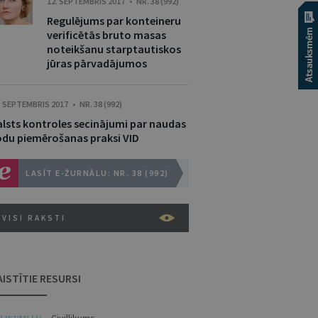
12. SEPTEMBRIS 2017 • NR. 38 (992)
Regulējums par konteineru
verificētās bruto masas
noteikšanu starptautiskos
jūras pārvadājumos
. SEPTEMBRIS 2017 • NR. 38 (992)
alsts kontroles secinājumi par naudas
odu piemērošanas praksi VID
LASĪT E-ŽURNĀLU: NR. 38 (992)
VISI RAKSTI
AISTĪTIE RESURSI