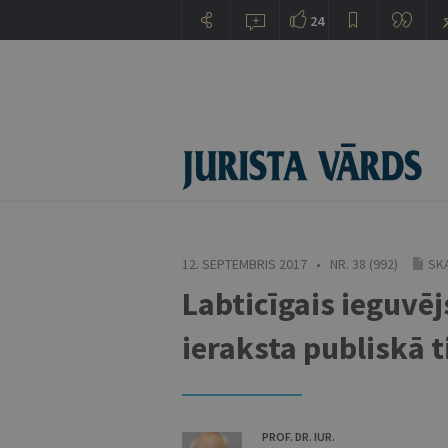
24
12. SEPTEMBRIS 2017 • NR. 38 (992)
SKA
Labticīgais ieguv
ieraksta publiskā 
PROF. DR. IUR.