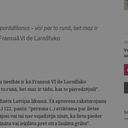
 parādīšanos – visi par to runā, bet maz ir
Fransuā VI de Larošfuko
12
V
s
s tiesībās ir kā Fransuā VI de Larošfuko
r to runā, bet maz ir tādu, kas to pieredzējuši".
finēts Latvijas likumā. Tā aptuvens raksturojums
 122. panta: "persona (..) atzīstama par lietas
S
ājusi vai tai nav vajadzējis zināt, ka lieta pieder
ināta vai ieķīlāta pret otra laulātā gribu".