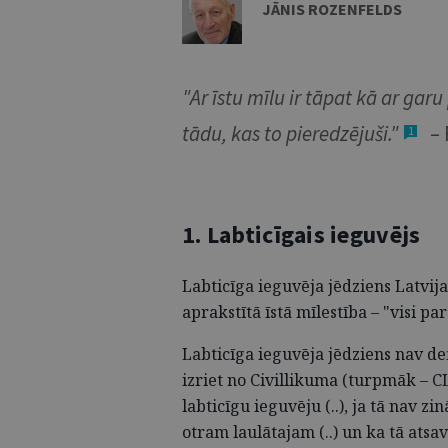
JĀNIS ROZENFELDS
"Ar īstu mīlu ir tāpat kā ar garu
tādu, kas to pieredzējuši."
– 
1
1. Labticīgais ieguvējs
Labticīga ieguvēja jēdziens Latvija
aprakstītā īstā mīlestība – "visi pa
Labticīga ieguvēja jēdziens nav de
izriet no Civillikuma (turpmāk – CL)
labticīgu ieguvēju (..), ja tā nav zin
otram laulātajam (..) un ka tā atsav