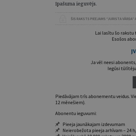
īpašuma ieguvējs.
ŠIS RAKSTS PIEEJAMS “JURISTA VĀRDA”
Lai lasītu šo rakstu
Esošos abon
Ja vēl neesi abonents,
Iegūsi tūlītēj
Piedāvājam trīs abonementu veidus. Vie
12 mēnešiem).
Abonentu ieguvumi:
Pieeja jaunākajam izdevumam
Neierobežota pieeja arhīvam – 24 h/