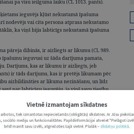
anai pa visu ieilguma laiku (CL 1013. pants).
šķietams ieguvējs kļūst nekustamā īpašuma
arī nodevējs vai cita persona atprasa nekustamo
tāklis, ka viņš bijis labticīgs nekustamā īpašuma
ma pāreja dibinās, ir aizliegts ar likumu (CL 989.
o īpašumu ieguvusi uz šāda darījuma pamata,
u. Darījums, kas ar likumu ir aizliegts, jeb
nts) ir tāds darījums, kas ir pretējs likumam pēc
bu aizbildināties ar likuma nezināšanu, un līdz
 sevi par labticīgu ieguvēju, ja viņš savu tiesību
am, nekustamā īpašuma nodošana pretēji
Vietnē izmantojam sīkdatnes
 (CL 1077. pants). Ieguvējam nav pamata
o īpašumu, ja nodošana notikusi laikā, kad
i darbotos, tiek izmantotas nepieciešamās (obligātās) sīkdatnes. Ar Jūsu piekriša
s. Šāds atsavinājums ir absolūti spēkā neesošs.
kas, sociālo mediju un funkcionalitātes. Papildinformācijai atveriet "Pielāgot izvēl
brīdī mainīt savu izvēli, atgriežoties šajā vietnē. Plašāk –
sīkdatņu politikā
.
 kad atsavinātājam nav bijis īpašuma tiesību uz