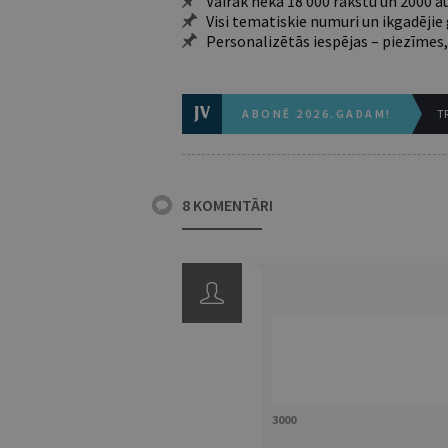
Vairāk nekā 18 000 rakstu un 2000 a
Visi tematiskie numuri un ikgadēji
Personalizētās iespējas – piezīmes,
ABONĒ 2026.GADAM!
TR
8 KOMENTĀRI
3000