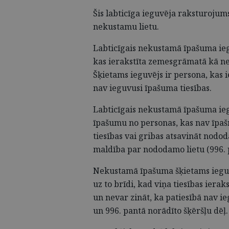
Šis labticīga ieguvēja raksturojum
nekustamu lietu.
Labticīgais nekustamā īpašuma iegu
kas ierakstīta zemesgrāmatā kā ne
Šķietams ieguvējs ir persona, kas 
nav ieguvusi īpašuma tiesības.
Labticīgais nekustamā īpašuma ieg
īpašumu no personas, kas nav īpašn
tiesības vai gribas atsavināt nododa
maldība par nododamo lietu (996. 
Nekustamā īpašuma šķietams ieguvē
uz to brīdi, kad viņa tiesības iera
un nevar zināt, ka patiesībā nav ieg
un 996. pantā norādīto šķēršļu dēļ.