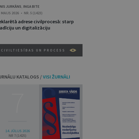
NIS JURKĀNS
INGA BITE
,
. MAIJS 2026 • NR. 5 (1423)
klarētā adrese civilprocesā: starp
adīciju un digitalizāciju
CIVILTIESĪBAS UN PROCESS
URNĀLU KATALOGS /
VISI ŽURNĀLI
7
14. JŪLIJS 2026
NR 7 (1425)