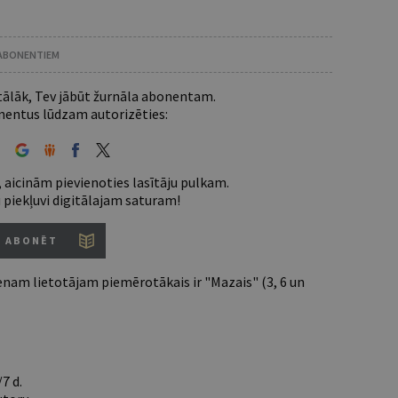
 ABONENTIEM
 tālāk, Tev jābūt žurnāla abonentam.
entus lūdzam autorizēties:
 aicinām pievienoties lasītāju pulkam.
u piekļuvi digitālajam saturam!
ABONĒT
nam lietotājam piemērotākais ir "Mazais" (3, 6 un
7 d.