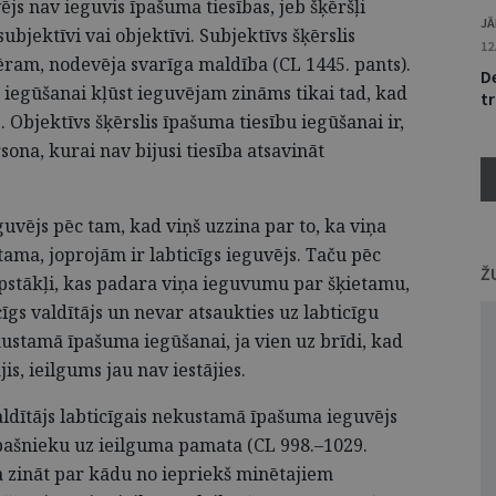
ējs nav ieguvis īpašuma tiesības, jeb šķēršļi
JĀ
ubjektīvi vai objektīvi. Subjektīvs šķērslis
12
ēram, nodevēja svarīga maldība (CL 1445. pants).
De
u iegūšanai kļūst ieguvējam zināms tikai tad, kad
tr
. Objektīvs šķērslis īpašuma tiesību iegūšanai ir,
sona, kurai nav bijusi tiesība atsavināt
vējs pēc tam, kad viņš uzzina par to, ka viņa
etama, joprojām ir labticīgs ieguvējs. Taču pēc
Ž
pstākļi, kas padara viņa ieguvumu par šķietamu,
cīgs valdītājs un nevar atsaukties uz labticīgu
stamā īpašuma iegūšanai, ja vien uz brīdi, kad
is, ieilgums jau nav iestājies.
ldītājs labticīgais nekustamā īpašuma ieguvējs
pašnieku uz ieilguma pamata (CL 998.–1029.
ja zināt par kādu no iepriekš minētajiem