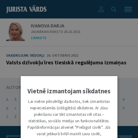
IVANOVA DARJA
JAUNĀKAIS RAKSTS 26.10.2021
1 RAKSTS
SKAIDROJUMI. VIEDOKĻI
26. OKTOBRIS 2021
Valsts dzīvokļu īres tiesiskā regulējuma izmaiņas
AUTORU KATALOGS
Vietnē izmantojam sīkdatnes
A
Ā
B
C
Č
D
E
Ē
F
G
Ģ
H
I
J
K
Lai vietne pilnvērtīgi darbotos, tiek izmantotas
nepieciešamās (obligātās) sīkdatnes. Ar Jūsu
Ķ
L
Ļ
M
N
Ņ
O
P
R
S
Š
T
U
Ū
V
piekrišanu var tikt izmantotas vēl citas –
Z
Ž
statistikas, sociālo mediju un funkcionalitātes.
Papildinformācijai atveriet "Pielāgot izvēli". Jūs
varat jebkurā brīdī mainīt savu izvēli,