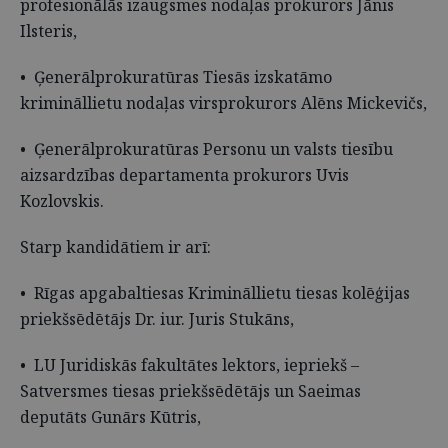
profesionālās izaugsmes nodaļas prokurors Jānis
Ilsteris,
• Ģenerālprokuratūras Tiesās izskatāmo
krimināllietu nodaļas virsprokurors Alēns Mickevičs,
• Ģenerālprokuratūras Personu un valsts tiesību
aizsardzības departamenta prokurors Uvis
Kozlovskis.
Starp kandidātiem ir arī:
• Rīgas apgabaltiesas Krimināllietu tiesas kolēģijas
priekšsēdētājs Dr. iur. Juris Stukāns,
• LU Juridiskās fakultātes lektors, iepriekš –
Satversmes tiesas priekšsēdētājs un Saeimas
deputāts Gunārs Kūtris,