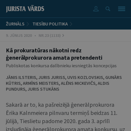
ŽURNĀLS
TIESĪBU POLITIKA
9. JŪNIJS 2020 • NR.23 (1133)
Kā prokuratūras nākotni redz
ģenerālprokurora amata pretendenti
Publiskotas konkursa dalībnieku iesniegtās koncepcijas
JĀNIS ILSTERIS
,
JURIS JURISS
,
UVIS KOZLOVSKIS
,
GUNĀRS
KŪTRIS
,
ARMĪNS MEISTERS
,
ALĒNS MICKEVIČS
,
ALDIS
PUNDURS
,
JURIS STUKĀNS
Sakarā ar to, ka pašreizējā ģenerālprokurora
Ērika Kalnmeiera pilnvaru termiņš beidzas 11.
jūlijā, Tieslietu padome 2020. gada 3. aprīlī
izsludināja ģenerālprokurora amata konkursu, uz