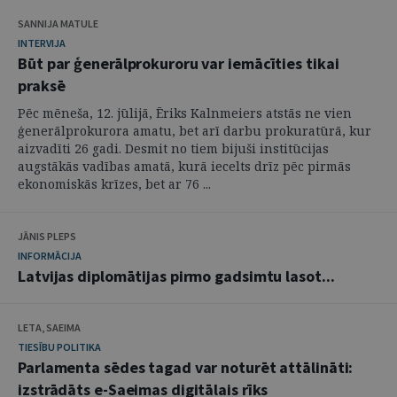
SANNIJA MATULE
INTERVIJA
Būt par ģenerālprokuroru var iemācīties tikai
praksē
Pēc mēneša, 12. jūlijā, Ēriks Kalnmeiers atstās ne vien
ģenerālprokurora amatu, bet arī darbu prokuratūrā, kur
aizvadīti 26 gadi. Desmit no tiem bijuši institūcijas
augstākās vadības amatā, kurā iecelts drīz pēc pirmās
ekonomiskās krīzes, bet ar 76 ...
JĀNIS PLEPS
INFORMĀCIJA
Latvijas diplomātijas pirmo gadsimtu lasot...
LETA, SAEIMA
TIESĪBU POLITIKA
Parlamenta sēdes tagad var noturēt attālināti:
izstrādāts e-Saeimas digitālais rīks