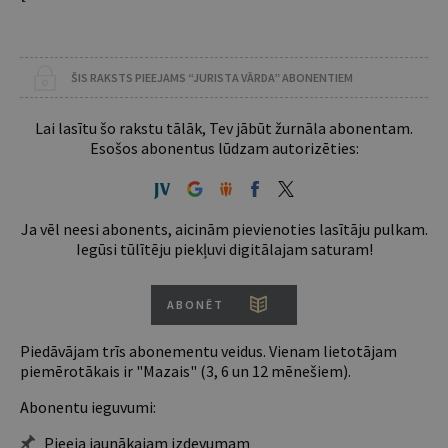
ŠIS RAKSTS PIEEJAMS “JURISTA VĀRDA” ABONENTIEM
Lai lasītu šo rakstu tālāk, Tev jābūt žurnāla abonentam.
Esošos abonentus lūdzam autorizēties:
Ja vēl neesi abonents, aicinām pievienoties lasītāju pulkam.
Iegūsi tūlītēju piekļuvi digitālajam saturam!
ABONĒT
Piedāvājam trīs abonementu veidus. Vienam lietotājam
piemērotākais ir "Mazais" (3, 6 un 12 mēnešiem).
Abonentu ieguvumi:
Pieeja jaunākajam izdevumam