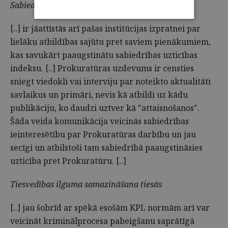
Sabiedrības uzticības Prokuratūrai celšana
[..] ir jāattīstās arī pašas institūcijas izpratnei par
lielāku atbildības sajūtu pret saviem pienākumiem,
kas savukārt paaugstinātu sabiedrības uzticības
indeksu. [..] Prokuratūras uzdevums ir censties
sniegt viedokli vai interviju par noteikto aktualitāti
savlaikus un primāri, nevis kā atbildi uz kādu
publikāciju, ko daudzi uztver kā "attaisnošanos".
Šāda veida komunikācija veicinās sabiedrības
ieinteresētību par Prokuratūras darbību un jau
secīgi un atbilstoši tam sabiedrībā paaugstināsies
uzticība pret Prokuratūru. [..]
Tiesvedības ilguma samazināšana tiesās
[..] jau šobrīd ar spēkā esošām KPL normām arī var
veicināt kriminālprocesa pabeigšanu saprātīgā