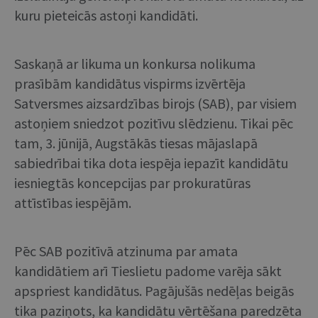
kuru pieteicās astoņi kandidāti.
Saskaņā ar likuma un konkursa nolikuma
prasībām kandidātus vispirms izvērtēja
Satversmes aizsardzības birojs (SAB), par visiem
astoņiem sniedzot pozitīvu slēdzienu. Tikai pēc
tam, 3. jūnijā, Augstākās tiesas mājaslapā
sabiedrībai tika dota iespēja iepazīt kandidātu
iesniegtās koncepcijas par prokuratūras
attīstības iespējām.
Pēc SAB pozitīvā atzinuma par amata
kandidātiem arī Tieslietu padome varēja sākt
apspriest kandidātus. Pagājušās nedēļas beigās
tika paziņots, ka kandidātu vērtēšana paredzēta