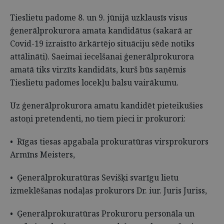
Tieslietu padome 8. un 9. jūnijā uzklausīs visus
ģenerālprokurora amata kandidātus (sakarā ar
Covid-19 izraisīto ārkārtējo situāciju sēde notiks
attālināti). Saeimai iecelšanai ģenerālprokurora
amatā tiks virzīts kandidāts, kurš būs saņēmis
Tieslietu padomes locekļu balsu vairākumu.
Uz ģenerālprokurora amatu kandidēt pieteikušies
astoņi pretendenti, no tiem pieci ir prokurori:
• Rīgas tiesas apgabala prokuratūras virsprokurors
Armīns Meisters,
• Ģenerālprokuratūras Sevišķi svarīgu lietu
izmeklēšanas nodaļas prokurors Dr. iur. Juris Juriss,
• Ģenerālprokuratūras Prokuroru personāla un