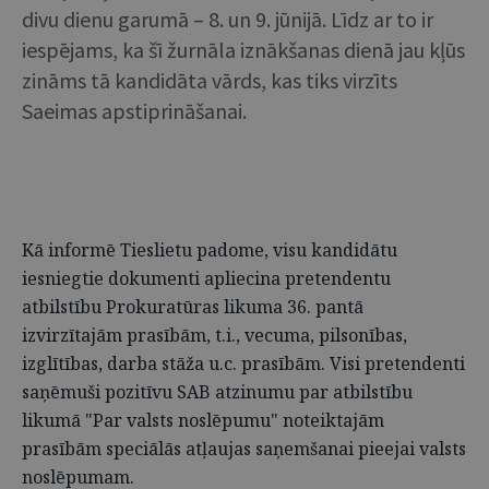
divu dienu garumā – 8. un 9. jūnijā. Līdz ar to ir
iespējams, ka šī žurnāla iznākšanas dienā jau kļūs
zināms tā kandidāta vārds, kas tiks virzīts
Saeimas apstiprināšanai.
Kā informē Tieslietu padome, visu kandidātu
iesniegtie dokumenti apliecina pretendentu
atbilstību Prokuratūras likuma 36. pantā
izvirzītajām prasībām, t.i., vecuma, pilsonības,
izglītības, darba stāža u.c. prasībām. Visi pretendenti
saņēmuši pozitīvu SAB atzinumu par atbilstību
likumā "Par valsts noslēpumu" noteiktajām
prasībām speciālās atļaujas saņemšanai pieejai valsts
noslēpumam.