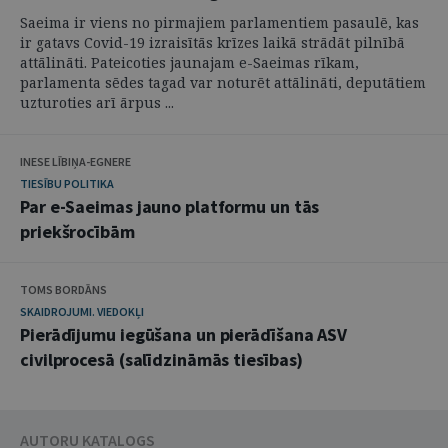
Saeima ir viens no pirmajiem parlamentiem pasaulē, kas
ir gatavs Covid-19 izraisītās krīzes laikā strādāt pilnībā
attālināti. Pateicoties jaunajam e-Saeimas rīkam,
parlamenta sēdes tagad var noturēt attālināti, deputātiem
uzturoties arī ārpus ...
INESE LĪBIŅA-EGNERE
TIESĪBU POLITIKA
Par e-Saeimas jauno platformu un tās
priekšrocībām
TOMS BORDĀNS
SKAIDROJUMI. VIEDOKĻI
Pierādījumu iegūšana un pierādīšana ASV
civilprocesā (salīdzināmās tiesības)
AUTORU KATALOGS