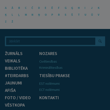
A
Ā
B
C
Č
D
E
Ē
F
G
Ģ
H
I
J
K
Ķ
L
Ļ
M
N
Ņ
O
P
R
S
Š
T
U
Ū
V
Z
Ž
ŽURNĀLS
NOZARES
VEIKALS
Civiltiesības
BIBLIOTĒKA
Krimināltiesības
#TEIRDARBS
TIESĪBU PRAKSE
JAUNUMI
EST nolēmumi
AFIŠA
ECT nolēmumi
FOTO / VIDEO
KONTAKTI
VĒSTKOPA