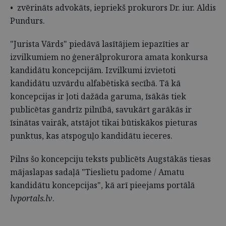
• zvērināts advokāts, iepriekš prokurors Dr. iur. Aldis
Pundurs.
"Jurista Vārds" piedāvā lasītājiem iepazīties ar
izvilkumiem no ģenerālprokurora amata konkursa
kandidātu koncepcijām. Izvilkumi izvietoti
kandidātu uzvārdu alfabētiskā secībā. Tā kā
koncepcijas ir ļoti dažāda garuma, īsākās tiek
publicētas gandrīz pilnībā, savukārt garākās ir
īsinātas vairāk, atstājot tikai būtiskākos pieturas
punktus, kas atspoguļo kandidātu ieceres.
Pilns šo koncepciju teksts publicēts Augstākās tiesas
mājaslapas sadaļā "Tieslietu padome / Amatu
kandidātu koncepcijas", kā arī pieejams portālā
lvportals.lv
.