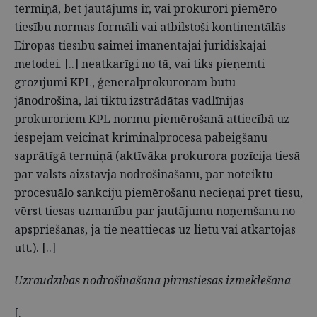
termiņā, bet jautājums ir, vai prokurori piemēro
tiesību normas formāli vai atbilstoši kontinentālās
Eiropas tiesību saimei imanentajai juridiskajai
metodei. [..] neatkarīgi no tā, vai tiks pieņemti
grozījumi KPL, ģenerālprokuroram būtu
jānodrošina, lai tiktu izstrādātas vadlīnijas
prokuroriem KPL normu piemērošanā attiecībā uz
iespējām veicināt kriminālprocesa pabeigšanu
saprātīgā termiņā (aktīvāka prokurora pozīcija tiesā
par valsts aizstāvja nodrošināšanu, par noteiktu
procesuālo sankciju piemērošanu necieņai pret tiesu,
vērst tiesas uzmanību par jautājumu noņemšanu no
apspriešanas, ja tie neattiecas uz lietu vai atkārtojas
utt.). [..]
Uzraudzības nodrošināšana pirmstiesas izmeklēšanā
[.