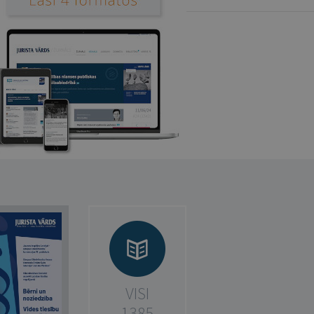
VISI
1385