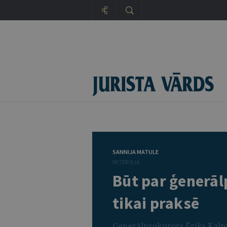
SANNIJA MATULE
INTERVIJA
Būt par ģenerāl
tikai praksē
Ģenerālprokurors Ēriks Kaln