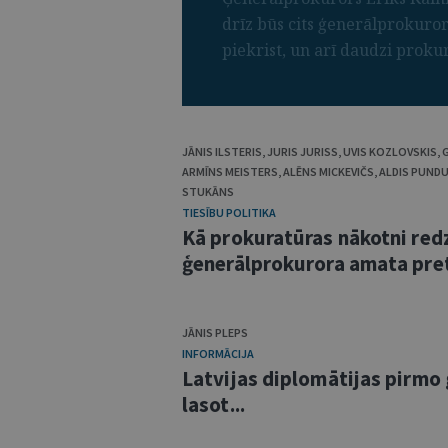
drīz būs cits ģenerālprokur
piekrist, un arī daudzi prokuro
JĀNIS ILSTERIS
,
JURIS JURISS
,
UVIS KOZLOVSKIS
,
ARMĪNS MEISTERS
,
ALĒNS MICKEVIČS
,
ALDIS PUND
STUKĀNS
TIESĪBU POLITIKA
Kā prokuratūras nākotni red
ģenerālprokurora amata pre
JĀNIS PLEPS
INFORMĀCIJA
Latvijas diplomātijas pirmo
lasot...