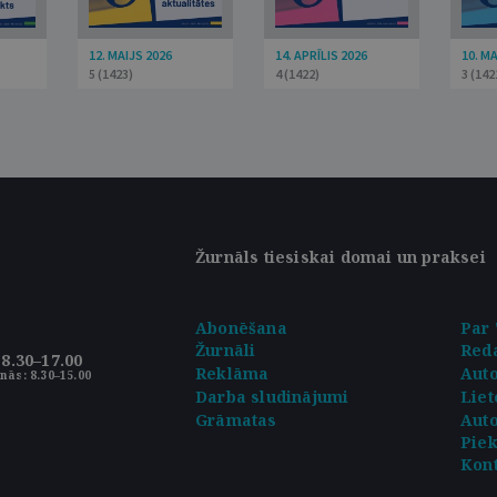
12. MAIJS 2026
14. APRĪLIS 2026
10. M
5 (1423)
4 (1422)
3 (142
Žurnāls tiesiskai domai un praksei
Abonēšana
Par 
Žurnāli
Reda
8.30–17.00
Reklāma
Aut
nās: 8.30–15.00
Darba sludinājumi
Liet
Grāmatas
Auto
Pie
Kont