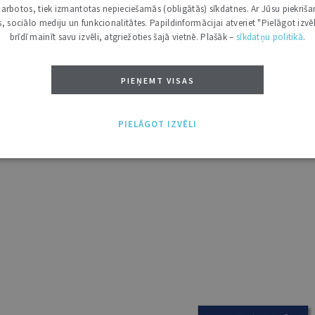
Aizliedz pieprasīt maksu par nepasūtītu
i darbotos, tiek izmantotas nepieciešamās (obligātās) sīkdatnes. Ar Jūsu piekriša
pakalpojumu
kas, sociālo mediju un funkcionalitātes. Papildinformācijai atveriet "Pielāgot izvēl
Īsumā...
brīdī mainīt savu izvēli, atgriežoties šajā vietnē. Plašāk –
sīkdatņu politikā
.
PIEŅEMT VISAS
TI UN LASI KĀ DRUKĀTO! PIEEJAMS ABONENTIEM.
PIELĀGOT IZVĒLI