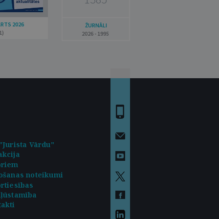
ARTS 2026
ŽURNĀLI
1)
2026 - 1995
"Jurista Vārdu"
kcija
oriem
ošanas noteikumi
rtiesības
kļūstamība
akti