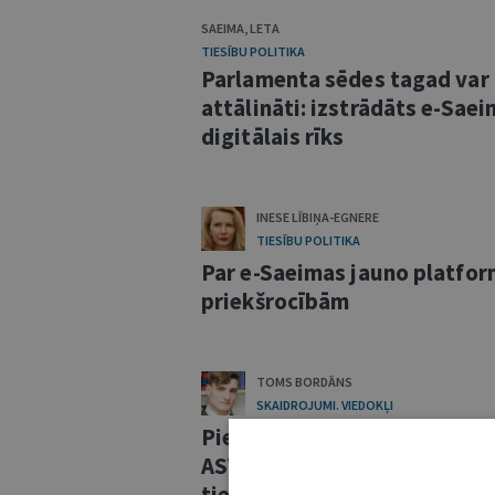
SAEIMA
,
LETA
TIESĪBU POLITIKA
Parlamenta sēdes tagad var
attālināti: izstrādāts e-Sae
digitālais rīks
INESE LĪBIŅA-EGNERE
TIESĪBU POLITIKA
Par e-Saeimas jauno platfor
priekšrocībām
TOMS BORDĀNS
SKAIDROJUMI. VIEDOKĻI
Pierādījumu iegūšana un pie
ASV civilprocesā (salīdzinā
tiesības)