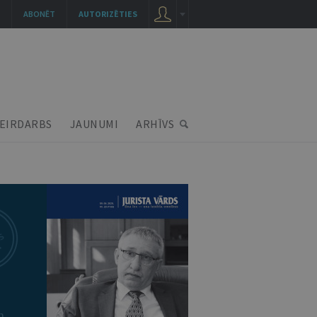
ABONĒT
AUTORIZĒTIES
EIRDARBS
JAUNUMI
ARHĪVS
m