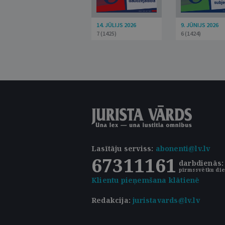
14. JŪLIJS 2026
9. JŪNIJS 2026
7 (1425)
6 (1424)
Lasītāju serviss
:
abonenti@lv.lv
67311161
darbdienās: 
pirmssvētku die
Klientu pieņemšana klātienē
Redakcija:
juristavards@lv.lv