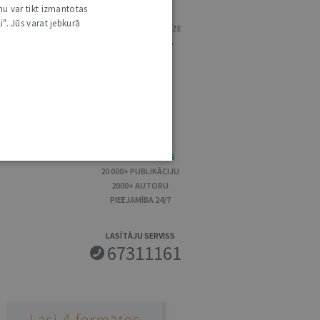
nu var tikt izmantotas
MĒNEŠRAKSTS
i". Jūs varat jebkurā
PADZIĻINĀTA ANALĪZE
GRĀMATŽURNĀLS
ARĪ DIGITĀLI
RAKSTU KRĀJUMS
20 000+ PUBLIKĀCIJU
2000+ AUTORU
PIEEJAMĪBA 24/7
LASĪTĀJU SERVISS
67311161