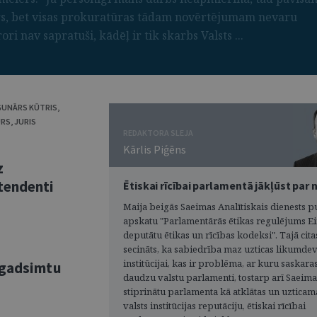
ors, bet visas prokuratūras tādam novērtējumam nevaru
ri nav sapratuši, kādēļ ir tik skarbs Valsts ...
GUNĀRS KŪTRIS
,
URS
,
JURIS
REDAKTORA SLEJA
Kārlis Piģēns
z
tendenti
Ētiskai rīcībai parlamentā jākļūst par
Maija beigās Saeimas Analītiskais dienests p
apskatu "Parlamentārās ētikas regulējums E
deputātu ētikas un rīcības kodeksi". Tajā cit
secināts, ka sabiedrība maz uzticas likumde
institūcijai, kas ir problēma, ar kuru saskara
 gadsimtu
daudzu valstu parlamenti, tostarp arī Saeima
stiprinātu parlamenta kā atklātas un uzticam
valsts institūcijas reputāciju, ētiskai rīcībai