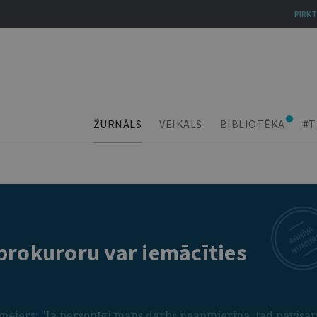
PIRKT
ŽURNĀLS
VEIKALS
BIBLIOTĒKA
#T
prokuroru var iemācīties
meiers: "Ja personīgi mans darbs neapmierina, tad pavisa