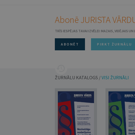
Abonē JURISTA VĀRDU
TRĪS IESPĒJAS TAVAI IZVĒLEI: MAZAIS, VIDĒJAIS U
ABONĒT
PIRKT ŽURNĀLU
ŽURNĀLU KATALOGS /
VISI ŽURNĀLI