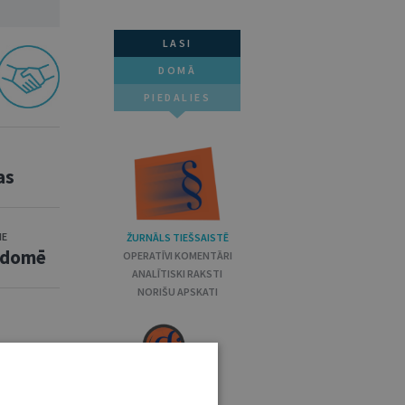
LASI
DOMĀ
PIEDALIES
as
ME
ŽURNĀLS TIEŠSAISTĒ
padomē
OPERATĪVI KOMENTĀRI
ANALĪTISKI RAKSTI
NORIŠU APSKATI
šanas
ANALĪTISKS