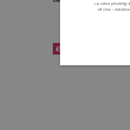
Lai vietne pilnvērtīg
vēl citas – statisti
LASĪT E-ŽURNĀLU
ŠĶIRS