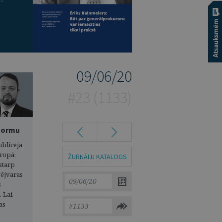
09/06/20
#23 (1133)
 normu
ublicēja
iropā:
ŽURNĀLU KATALOGS
astarp
vējvaras
s
. Lai
as