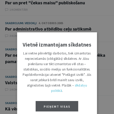
Par un pret "čekas maisu" publiskošanu
1 KOMENTĀRI
SKAIDROJUMI. VIEDOKĻI
4. OKTOBRIS 2005
Par administratīvo atbildību ceļu satiksmē
3 KOMENTĀRI
Vietnē izmantojam sīkdatnes
SKAIDROJUMI. VIEDOKĻI
19. JŪLIJS 2005
Lai vietne pilnvērtīgi darbotos, tiek izmantotas
Par neatliekamo medicīnisko palīdzību un cilvēka
nepieciešamās (obligātās) sīkdatnes. Ar Jūsu
pamattiesībām
piekrišanu var tikt izmantotas vēl citas –
statistikas, sociālo mediju un funkcionalitātes.
Papildinformācijai atveriet "Pielāgot izvēli". Jūs
SKAIDROJUMI. VIEDOKĻI
24. MAIJS 2005
varat jebkurā brīdī mainīt savu izvēli,
Valsts noslēpums un cilvēka pamattiesības
atgriežoties šajā vietnē. Plašāk –
sīkdatņu
1 KOMENTĀRI
politikā
.
SKAIDROJUMI. VIEDOKĻI
15. FEBRUĀRIS 2005
PIEŅEMT VISAS
Kā vērtēt valsts amatpersonas bezdarbību