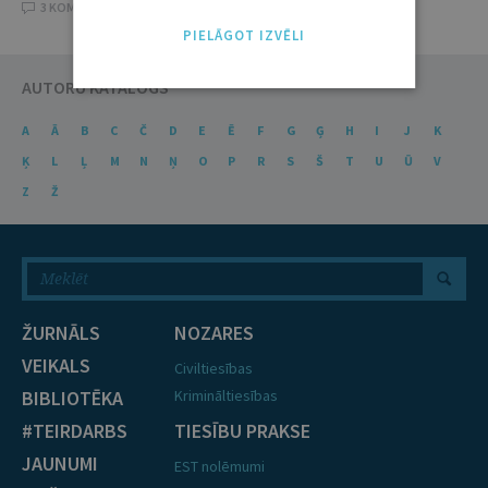
3 KOMENTĀRI
PIELĀGOT IZVĒLI
AUTORU KATALOGS
A
Ā
B
C
Č
D
E
Ē
F
G
Ģ
H
I
J
K
Ķ
L
Ļ
M
N
Ņ
O
P
R
S
Š
T
U
Ū
V
Z
Ž
ŽURNĀLS
NOZARES
VEIKALS
Civiltiesības
BIBLIOTĒKA
Krimināltiesības
#TEIRDARBS
TIESĪBU PRAKSE
JAUNUMI
EST nolēmumi