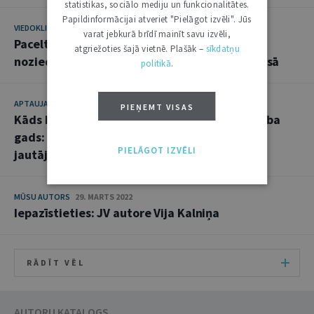
statistikas, sociālo mediju un funkcionalitātes.
Papildinformācijai atveriet "Pielāgot izvēli". Jūs
VIEDOKLIS
31. JANVĀRIS 2023
varat jebkurā brīdī mainīt savu izvēli,
Pacelt noslēpumainības plīvuru: process par
atgriežoties šajā vietnē. Plašāk –
sīkdatņu
noziedzīgi iegūtu mantu pirmās instances tiesā
politikā
.
APTAUJA
29. MARTS 2022
PIEŅEMT VISAS
Kāds bija Ekonomisko lietu tiesas pirmais darba
gads: tiesneši atbild uz "Jurista Vārda"
PIELĀGOT IZVĒLI
jautājumiem
MŪSU AUTORS
29. MARTS 2022
Iepazīstieties: JV autore Vija Kalniņa
RĀDĪT VĒL
AUTORU KATALOGS