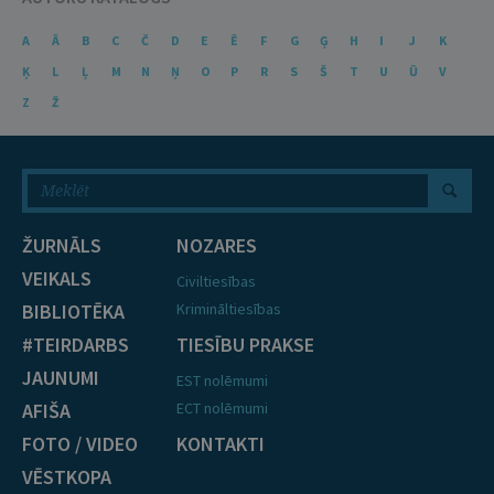
A
Ā
B
C
Č
D
E
Ē
F
G
Ģ
H
I
J
K
Ķ
L
Ļ
M
N
Ņ
O
P
R
S
Š
T
U
Ū
V
Z
Ž
ŽURNĀLS
NOZARES
VEIKALS
Civiltiesības
BIBLIOTĒKA
Krimināltiesības
#TEIRDARBS
TIESĪBU PRAKSE
JAUNUMI
EST nolēmumi
AFIŠA
ECT nolēmumi
FOTO / VIDEO
KONTAKTI
VĒSTKOPA