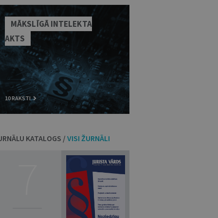
MĀKSLĪGĀ INTELEKTA
AKTS
10 RAKSTI
URNĀLU KATALOGS /
VISI ŽURNĀLI
7