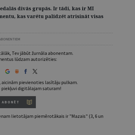
edalās divās grupās. Ir tādi, kas ir MI
mentu, kas varētu palīdzēt atrisināt visas
 ABONENTIEM
 tālāk, Tev jābūt žurnāla abonentam.
entus lūdzam autorizēties:
 aicinām pievienoties lasītāju pulkam.
u piekļuvi digitālajam saturam!
ABONĒT
nam lietotājam piemērotākais ir "Mazais" (3, 6 un