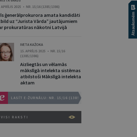
RISTA VĀRDS
. APRĪLIS 2025 • NR. 15/16 (1385/1386)
rīs ģenerālprokurora amata kandidāti
tbild uz “Jurista Vārda” jautājumiem
ar prokuratūras nākotni Latvijā
IVETA KAŽOKA
15. APRĪLIS 2025 • NR. 15/16
(1385/1386)
Aizliegtās un vēlamās
mākslīgā intelekta sistēmas
atbilstoši Mākslīgā intelekta
aktam
LASĪT E-ŽURNĀLU: NR. 15/16 (1385/1386)
VISI RAKSTI