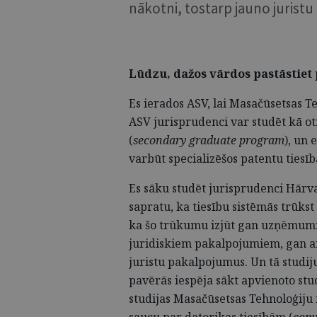
nākotni, tostarp jauno jurist
Lūdzu, dažos vārdos pastāstiet 
Es ierados ASV, lai Masačūsetsas Te
ASV jurisprudenci var studēt kā o
(
secondary graduate program
), un 
varbūt specializēšos patentu tiesīb
Es sāku studēt jurisprudenci Hārva
sapratu, ka tiesību sistēmās trūkst 
ka šo trūkumu izjūt gan uzņēmumi
juridiskiem pakalpojumiem, gan ar
juristu pakalpojumus. Un tā studi
pavērās iespēja sākt apvienoto st
studijas Masačūsetsas Tehnoloģiju i
saucu par datorikas tiesībām (
comp