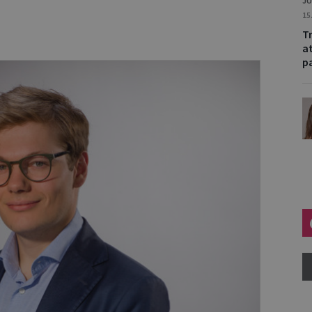
JU
15
T
a
p