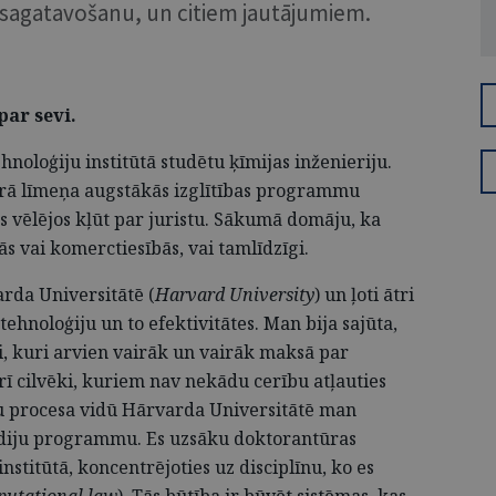
u sagatavošanu, un citiem jautājumiem.
par sevi.
hnoloģiju institūtā studētu ķīmijas inženieriju.
trā līmeņa augstākās izglītības programmu
es vēlējos kļūt par juristu. Sākumā domāju, ka
ās vai komerctiesībās, vai tamlīdzīgi.
rda Universitātē (
Harvard University
) un ļoti ātri
tehnoloģiju un to efektivitātes. Man bija sajūta,
, kuri arvien vairāk un vairāk maksā par
ī cilvēki, kuriem nav nekādu cerību atļauties
ju procesa vidū Hārvarda Universitātē man
udiju programmu. Es uzsāku doktorantūras
nstitūtā, koncentrējoties uz disciplīnu, ko es
utational law
). Tās būtība ir būvēt sistēmas, kas