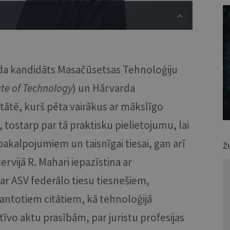
āda kandidāts Masačūsetsas Tehnoloģiju
ute of Technology
) un Hārvarda
ltātē, kurš pēta vairākus ar mākslīgo
 tostarp par tā praktisku pielietojumu, lai
pakalpojumiem un taisnīgai tiesai, gan arī
Ž
rvijā R. Mahari iepazīstina ar
ar ASV federālo tiesu tiesnešiem,
ntotiem citātiem, kā tehnoloģijā
tīvo aktu prasībām, par juristu profesijas