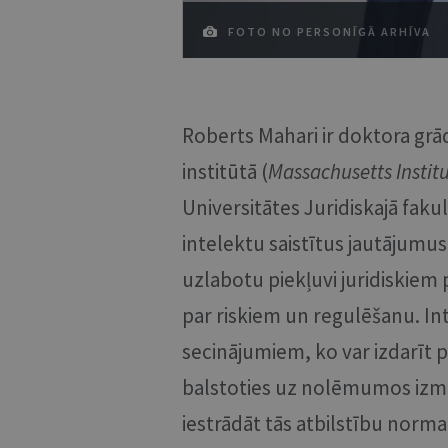
FOTO NO PERSONĪGĀ ARHĪVA
Roberts Mahari ir doktora gr
institūtā (
Massachusetts Instit
Universitātes Juridiskajā faku
intelektu saistītus jautājumus,
uzlabotu piekļuvi juridiskiem 
par riskiem un regulēšanu. Inte
secinājumiem, ko var izdarīt p
balstoties uz nolēmumos izma
iestrādāt tās atbilstību norma