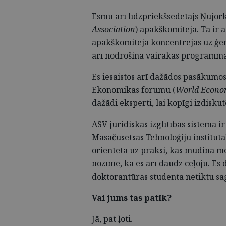
Esmu arī līdzpriekšsēdētājs Ņujor
Association
) apakškomitejā. Tā ir a
apakškomiteja koncentrējas uz ģen
arī nodrošina vairākas programmas
Es iesaistos arī dažādos pasākumo
Ekonomikas forumu (
World Econo
dažādi eksperti, lai kopīgi izdisku
ASV juridiskās izglītības sistēma ir 
Masačūsetsas Tehnoloģiju institūt
orientēta uz praksi, kas mudina me
nozīmē, ka es arī daudz ceļoju. Es d
doktorantūras studenta netiktu sag
Vai jums tas patīk?
Jā, pat ļoti.