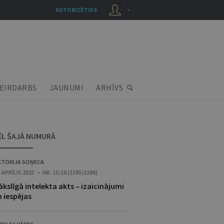
AUTORIZĒTIES
EIRDARBS
JAUNUMI
ARHĪVS
ĒL ŠAJĀ NUMURĀ
KTORIJA SOŅECA
. APRĪLIS 2025 • NR. 15/16 (1385/1386)
kslīgā intelekta akts – izaicinājumi
 iespējas