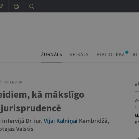
ŽURNĀLS
VEIKALS
BIBLIOTĒKA
#T
INTERVIJA
V
eidiem, kā mākslīgo
VI
 jurisprudencē
15
Mā
) intervijā Dr. iur.
Vijai Kalniņai
Kembridžā,
un
tajās Valstīs