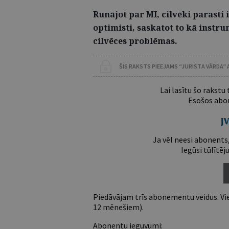
Runājot par MI, cilvēki parasti i
optimisti, saskatot to kā instru
cilvēces problēmas.
ŠIS RAKSTS PIEEJAMS “JURISTA VĀRDA”
Lai lasītu šo rakstu
Esošos abon
Ja vēl neesi abonents,
Iegūsi tūlītēj
Piedāvājam trīs abonementu veidus. Vie
12 mēnešiem).
Abonentu ieguvumi: