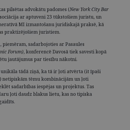
kas pilsētas advokātu padomes (
New York City Bar
sociācija ar aptuveni 23 tūkstošiem juristu, un
eratīvā MI izmantošanu juridiskajā praksē, kā
 praktizējošiem juristiem.
s, piemēram, sadarbojoties ar Pasaules
mic Forum)
, konferencē Davosā tiek savesti kopā
tētu jautājumus par tiesību nākotni.
unikāla tādā ziņā, ka tā ir ļoti atvērta (it īpaši
ā) netipiskām tēmu kombinācijām un ļoti
klēt sadarbības iespējas un projektus. Tas
aru ļoti daudz blakus lietu, kas no tipiska
aidīts.