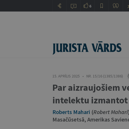
6
15. APRĪLIS 2025 • NR. 15/16 (1385/1386)
Par aizraujošiem v
intelektu izmantot
Roberts Mahari
(
Robert Mahari
Masačūsetsā, Amerikas Savieno