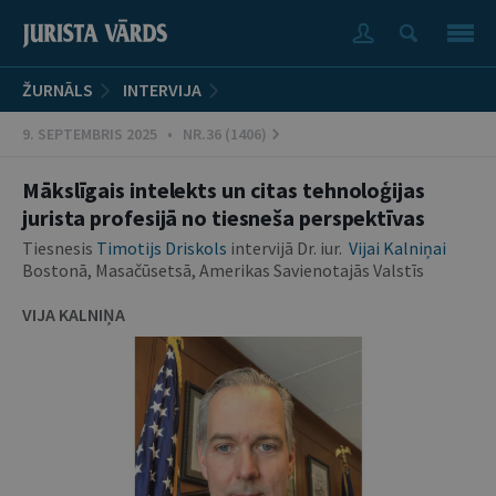
ŽURNĀLS
INTERVIJA
9. SEPTEMBRIS 2025 • NR.36 (1406)
Mākslīgais intelekts un citas tehnoloģijas
jurista profesijā no tiesneša perspektīvas
Tiesnesis
Timotijs Driskols
intervijā Dr. iur.
Vijai Kalniņai
Bostonā, Masačūsetsā, Amerikas Savienotajās Valstīs
VIJA KALNIŅA