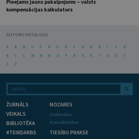
Pieejams jauns pakalpojums – valsts
kompensācijas kalkulators
AUTORU KATALOGS
A
Ā
B
C
Č
D
E
Ē
F
G
Ģ
H
I
J
K
Ķ
L
Ļ
M
N
Ņ
O
P
R
S
Š
T
U
Ū
V
Z
Ž
ŽURNĀLS
NOZARES
VEIKALS
Civiltiesības
BIBLIOTĒKA
Krimināltiesības
#TEIRDARBS
TIESĪBU PRAKSE