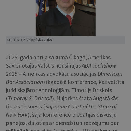
FOTO NO PERSONĪGĀ ARHĪVA
2025. gada aprīļa sākumā Čikāgā, Amerikas
Savienotajās Valstīs norisinājās
ABA TechShow
2025
– Amerikas advokātu asociācijas (
American
Bar Association
) ikgadējā konference, kas veltīta
juridiskajām tehnoloģijām. Timotijs Driskols
(
Timothy S. Driscoll
), Ņujorkas štata Augstākās
tiesas tiesnesis (
Supreme Court of the State of
New York
), šajā konferencē piedalījās diskusiju
paneļos, daloties ar pieredzi un redzējumu par
mākslīgā intelekta (turpmāk – MI) sistēmu un