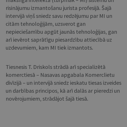
risinājumu izmantošanu jurista profesijā. Šajā
intervijā viņš sniedz savu redzējumu par MI un
citām tehnoloģijām, uzsverot gan
nepieciešamību apgūt jaunās tehnoloģijas, gan
arī ievērot saprātīgu piesardzību attiecībā uz
uzdevumiem, kam MI tiek izmantots.
Tiesnesis T. Driskols strādā arī specializētā
komerctiesā – Nasavas apgabala Komerclietu
divīzijā – un intervijā sniedz ieskatu tiesas izveides
un darbības principos, kā arī dalās ar pieredzi un
novērojumiem, strādājot šajā tiesā.