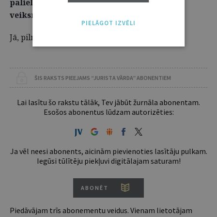
palielinājies, varētu teikt, ka tas ir bijis
veiksmīgs projekts?
PIELĀGOT IZVĒLI
Jā, pilnīgi noteikti.
ŠIS RAKSTS PIEEJAMS “JURISTA VĀRDA” ABONENTIEM
Lai lasītu šo rakstu tālāk, Tev jābūt žurnāla abonentam.
Esošos abonentus lūdzam autorizēties:
Ja vēl neesi abonents, aicinām pievienoties lasītāju pulkam.
Iegūsi tūlītēju piekļuvi digitālajam saturam!
ABONĒT
Piedāvājam trīs abonementu veidus. Vienam lietotājam