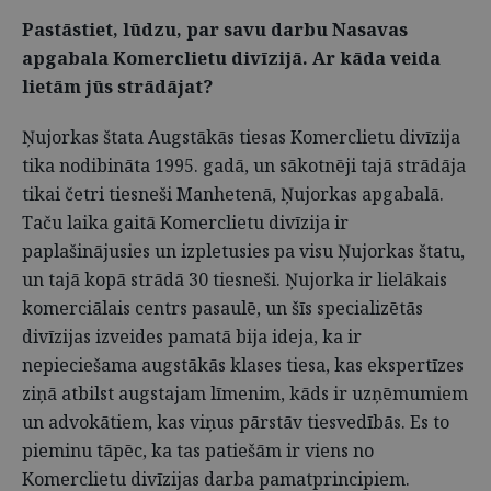
Pastāstiet, lūdzu, par savu darbu Nasavas
apgabala Komerclietu divīzijā. Ar kāda veida
lietām jūs strādājat?
Ņujorkas štata Augstākās tiesas Komerclietu divīzija
tika nodibināta 1995. gadā, un sākotnēji tajā strādāja
tikai četri tiesneši Manhetenā, Ņujorkas apgabalā.
Taču laika gaitā Komerclietu divīzija ir
paplašinājusies un izpletusies pa visu Ņujorkas štatu,
un tajā kopā strādā 30 tiesneši. Ņujorka ir lielākais
komerciālais centrs pasaulē, un šīs specializētās
divīzijas izveides pamatā bija ideja, ka ir
nepieciešama augstākās klases tiesa, kas ekspertīzes
ziņā atbilst augstajam līmenim, kāds ir uzņēmumiem
un advokātiem, kas viņus pārstāv tiesvedībās. Es to
pieminu tāpēc, ka tas patiešām ir viens no
Komerclietu divīzijas darba pamatprincipiem.