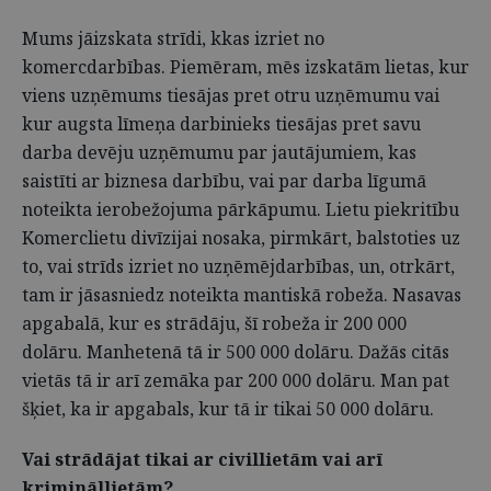
Mums jāizskata strīdi, kkas izriet no
komercdarbības. Piemēram, mēs izskatām lietas, kur
viens uzņēmums tiesājas pret otru uzņēmumu vai
kur augsta līmeņa darbinieks tiesājas pret savu
darba devēju uzņēmumu par jautājumiem, kas
saistīti ar biznesa darbību, vai par darba līgumā
noteikta ierobežojuma pārkāpumu. Lietu piekritību
Komerclietu divīzijai nosaka, pirmkārt, balstoties uz
to, vai strīds izriet no uzņēmējdarbības, un, otrkārt,
tam ir jāsasniedz noteikta mantiskā robeža. Nasavas
apgabalā, kur es strādāju, šī robeža ir 200 000
dolāru. Manhetenā tā ir 500 000 dolāru. Dažās citās
vietās tā ir arī zemāka par 200 000 dolāru. Man pat
šķiet, ka ir apgabals, kur tā ir tikai 50 000 dolāru.
Vai strādājat tikai ar civillietām vai arī
krimināllietām?