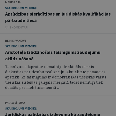
MĀRIS LEJA
SKAIDROJUMI. VIEDOKĻI
Apsūdzības pierādītības un juridiskās kvalifikācijas
pārbaude tiesā
1 KOMENTĀRI
REINIS IVANOVS
SKAIDROJUMI. VIEDOKĻI
Aristoteļa izlīdzinošais taisnīgums zaudējumu
atlīdzināšanā
Taisnīguma izpratne nemainīgi ir aktuāls temats
diskusijās par tiesību realizāciju. Aktualitāte pamatojas
apstāklī, ka taisnīgums ir demokrātiskas tiesiskas valsts
tiesiskās sistēmas galīgais mērķis,1 tādēļ nemitīgi tiek
domāts par mehānismiem šī ...
PAULA VĪTUMA
SKAIDROJUMI. VIEDOKĻI
Juridiskās palīdzības izdevumu kā zaudējumu