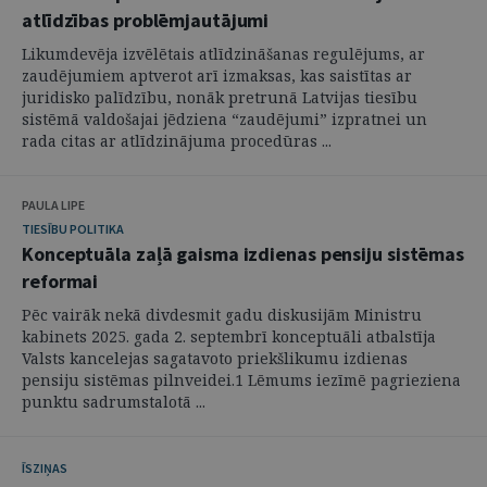
atlīdzības problēmjautājumi
Likumdevēja izvēlētais atlīdzināšanas regulējums, ar
zaudējumiem aptverot arī izmaksas, kas saistītas ar
juridisko palīdzību, nonāk pretrunā Latvijas tiesību
sistēmā valdošajai jēdziena “zaudējumi” izpratnei un
rada citas ar atlīdzinājuma procedūras ...
PAULA LIPE
TIESĪBU POLITIKA
Konceptuāla zaļā gaisma izdienas pensiju sistēmas
reformai
Pēc vairāk nekā divdesmit gadu diskusijām Ministru
kabinets 2025. gada 2. septembrī konceptuāli atbalstīja
Valsts kancelejas sagatavoto priekšlikumu izdienas
pensiju sistēmas pilnveidei.1 Lēmums iezīmē pagrieziena
punktu sadrumstalotā ...
ĪSZIŅAS