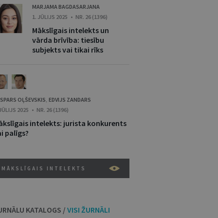
MARJAMA BAGDASARJANA
1. JŪLIJS 2025 • NR. 26 (1396)
Mākslīgais intelekts un
vārda brīvība: tiesību
subjekts vai tikai rīks
SPARS OĻŠEVSKIS
EDVIJS ZANDARS
,
 JŪLIJS 2025 • NR. 26 (1396)
kslīgais intelekts: jurista konkurents
i palīgs?
MĀKSLĪGAIS INTELEKTS
URNĀLU KATALOGS /
VISI ŽURNĀLI