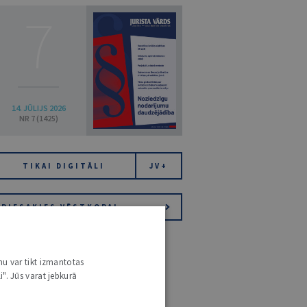
7
14. JŪLIJS 2026
NR 7 (1425)
TIKAI DIGITĀLI
JV+
PIESAKIES VĒSTKOPAI
nu var tikt izmantotas
i". Jūs varat jebkurā