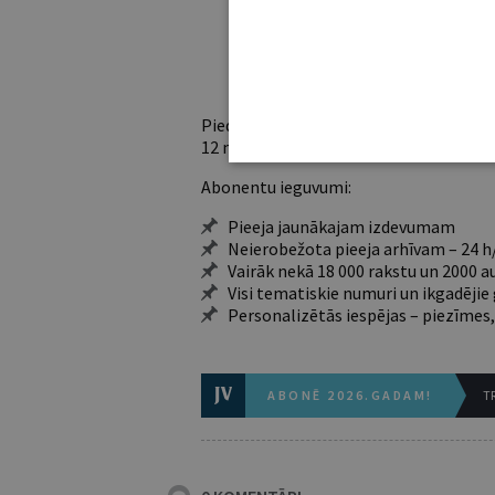
Ja vēl neesi abonents,
Iegūsi tūlītēj
Piedāvājam trīs abonementu veidus. Vie
12 mēnešiem).
Abonentu ieguvumi:
Pieeja jaunākajam izdevumam
Neierobežota pieeja arhīvam – 24 h/
Vairāk nekā 18 000 rakstu un 2000 a
Visi tematiskie numuri un ikgadēji
Personalizētās iespējas – piezīmes,
ABONĒ 2026.GADAM!
TR