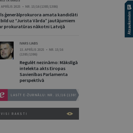
RISTA VĀRDS
. APRĪLIS 2025 • NR. 15/16 (1385/1386)
rīs ģenerālprokurora amata kandidāti
tbild uz “Jurista Vārda” jautājumiem
ar prokuratūras nākotni Latvijā
IVARS IJABS
15. APRĪLIS 2025 • NR. 15/16
(1385/1386)
Regulēt nezināmo: Mākslīgā
intelekta akts Eiropas
Savienības Parlamenta
perspektīvā
LASĪT E-ŽURNĀLU: NR. 15/16 (1385/1386)
VISI RAKSTI