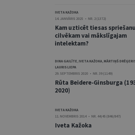
IVETA KAŽOKA
14. JANVĀRIS 2025 • NR. 2 (1372)
Kam uzticēt tiesas spriešanu
cilvēkam vai mākslīgajam
intelektam?
DINA GAILĪTE
,
IVETA KAŽOKA
,
MĀRTIŅŠ DRĒĢERI
LAURIS LIEPA
29. SEPTEMBRIS 2020 • NR. 39 (1149)
Rūta Beidere-Ginsburga (19
2020)
IVETA KAŽOKA
11. NOVEMBRIS 2014 • NR. 44/45 (846/847)
Iveta Kažoka