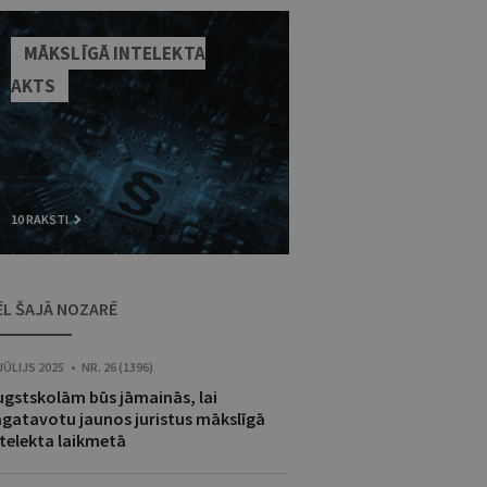
MĀKSLĪGĀ INTELEKTA
AKTS
10 RAKSTI
ĒL ŠAJĀ NOZARĒ
 JŪLIJS 2025 • NR. 26 (1396)
ugstskolām būs jāmainās, lai
agatavotu jaunos juristus mākslīgā
ntelekta laikmetā