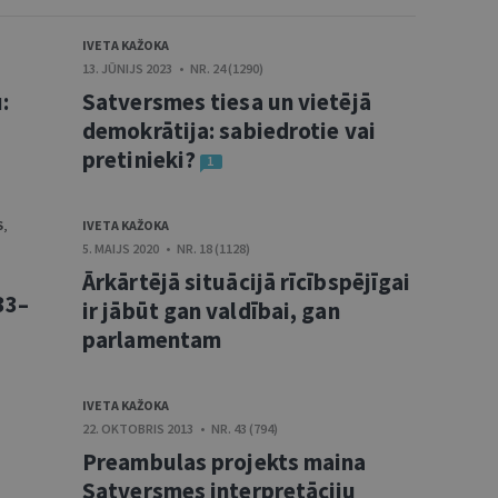
IVETA KAŽOKA
13. JŪNIJS 2023 • NR. 24 (1290)
:
Satversmes tiesa un vietējā
demokrātija: sabiedrotie vai
pretinieki?
1
S
,
IVETA KAŽOKA
5. MAIJS 2020 • NR. 18 (1128)
Ārkārtējā situācijā rīcībspējīgai
33–
ir jābūt gan valdībai, gan
parlamentam
IVETA KAŽOKA
22. OKTOBRIS 2013 • NR. 43 (794)
Preambulas projekts maina
Satversmes interpretāciju