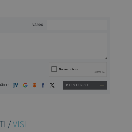
VĀRDS
NĀKT:
PIEVIENOT
TI /
VISI