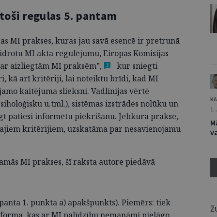
stoši regulas 5. pantam
das MI prakses, kuras jau savā esencē ir pretrunā
idrotu MI akta regulējumu, Eiropas Komisijas
 par aizliegtām MI praksēm”
,
kur sniegti
3
, kā arī kritēriji, lai noteiktu brīdi, kad MI
amo kaitējuma slieksni. Vadlīnijas vērtē
KA
siholoģisku u.tml.), sistēmas izstrādes nolūku un
1.
iegt patiesi informētu piekrišanu. Jebkura prakse,
Mā
ktajiem kritērijiem, uzskatāma par nesavienojamu
va
mās MI prakses, šī raksta autore piedāvā
panta 1. punkta a) apakš­punkts). Piemērs: tiek
Ž
tforma, kas ar MI palīdzību nemanāmi pielāgo