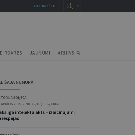
AUTORIZĒTIES
EIRDARBS
JAUNUMI
ARHĪVS
ĒL ŠAJĀ NUMURĀ
KTORIJA SOŅECA
. APRĪLIS 2025 • NR. 15/16 (1385/1386)
kslīgā intelekta akts – izaicinājumi
 iespējas