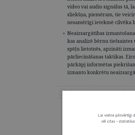
video vai audio signālus tā, l
sliekšņa, piemēram, tie veic
nesamērīgi ietekmē cilvēka b
Neaizsargātības izmantošana (
kas analizē bērnu tiešsaiste
spēļu lietotnēs, apzināti izm
pārliecināšanas taktikas. Eiro
pārkāpj informētas piekrišan
izmanto konkrētu neaizsargā
ŠIS RAKSTS PIEEJAMS “JURISTA VĀRDA”
Lai lasītu šo rakstu
Esošos abon
Lai vietne pilnvērtīg
vēl citas – statisti