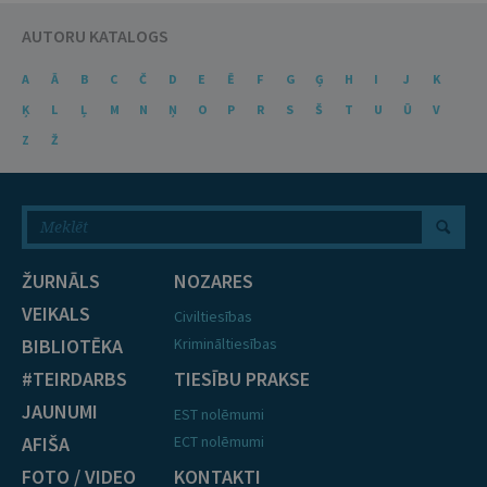
AUTORU KATALOGS
A
Ā
B
C
Č
D
E
Ē
F
G
Ģ
H
I
J
K
Ķ
L
Ļ
M
N
Ņ
O
P
R
S
Š
T
U
Ū
V
Z
Ž
ŽURNĀLS
NOZARES
VEIKALS
Civiltiesības
BIBLIOTĒKA
Krimināltiesības
#TEIRDARBS
TIESĪBU PRAKSE
JAUNUMI
EST nolēmumi
AFIŠA
ECT nolēmumi
FOTO / VIDEO
KONTAKTI