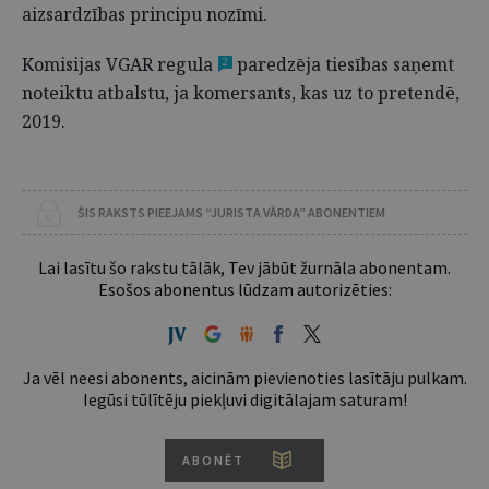
aizsardzības principu nozīmi.
Komisijas VGAR regula
paredzēja tiesības saņemt
2
noteiktu atbalstu, ja komersants, kas uz to pretendē,
2019.
ŠIS RAKSTS PIEEJAMS “JURISTA VĀRDA” ABONENTIEM
Lai lasītu šo rakstu tālāk, Tev jābūt žurnāla abonentam.
Esošos abonentus lūdzam autorizēties:
Ja vēl neesi abonents, aicinām pievienoties lasītāju pulkam.
Iegūsi tūlītēju piekļuvi digitālajam saturam!
ABONĒT