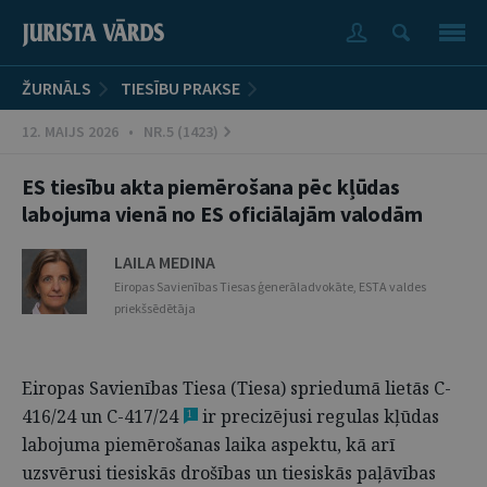
ŽURNĀLS
TIESĪBU PRAKSE
12. MAIJS 2026 • NR.5 (1423)
ES tiesību akta piemērošana pēc kļūdas
labojuma vienā no ES oficiālajām valodām
LAILA MEDINA
Eiropas Savienības Tiesas ģenerāladvokāte, ESTA valdes
priekšsēdētāja
Eiropas Savienības Tiesa (Tiesa) spriedumā lietās C-
416/24 un C-417/24
ir precizējusi regulas kļūdas
1
labojuma piemērošanas laika aspektu, kā arī
uzsvērusi tiesiskās drošības un tiesiskās paļāvības