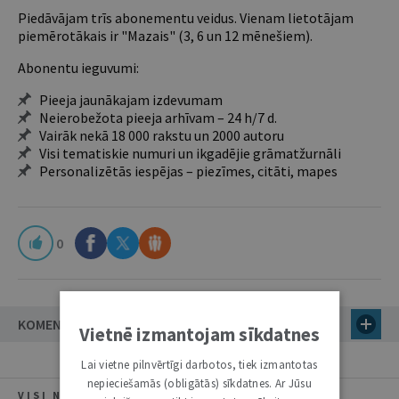
Piedāvājam trīs abonementu veidus. Vienam lietotājam
piemērotākais ir "Mazais" (3, 6 un 12 mēnešiem).
Abonentu ieguvumi:
Pieeja jaunākajam izdevumam
Neierobežota pieeja arhīvam – 24 h/7 d.
Vairāk nekā 18 000 rakstu un 2000 autoru
Visi tematiskie numuri un ikgadējie grāmatžurnāli
Personalizētās iespējas – piezīmes, citāti, mapes
0
KOMENTĀRI
Vietnē izmantojam sīkdatnes
Lai vietne pilnvērtīgi darbotos, tiek izmantotas
nepieciešamās (obligātās) sīkdatnes. Ar Jūsu
VISI NUMURA RAKSTI