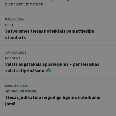
pienākumi ir uzticēti ...
IRĒNA KUCINA
ESEJA
Satversmes tiesas noteiktais pamattiesību
standarts
JURISTA VĀRDS
NOTIKUMS
Valsts augstākais apbalvojums – par tiesiskas
valsts stiprināšanu
KŪNS LĒNARTSS
SKAIDROJUMI. VIEDOKĻI
Tiesas judikatūra negodīgu līguma noteikumu
jomā