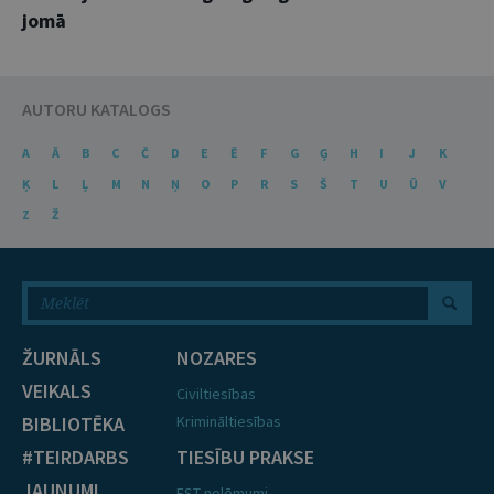
jomā
AUTORU KATALOGS
A
Ā
B
C
Č
D
E
Ē
F
G
Ģ
H
I
J
K
Ķ
L
Ļ
M
N
Ņ
O
P
R
S
Š
T
U
Ū
V
Z
Ž
ŽURNĀLS
NOZARES
VEIKALS
Civiltiesības
BIBLIOTĒKA
Krimināltiesības
#TEIRDARBS
TIESĪBU PRAKSE
JAUNUMI
EST nolēmumi