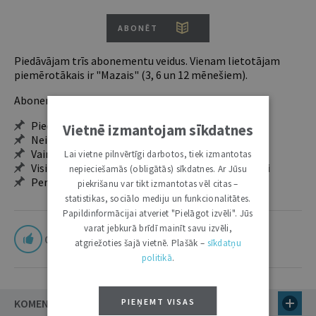
ABONĒT
Piedāvājam trīs abonementu veidus. Vienam lietotājam
piemērotākais ir "Mazais" (3, 6 un 12 mēnešiem).
Abonentu ieguvumi:
Pieeja jaunākajam izdevumam
Vietnē izmantojam sīkdatnes
Neierobežota pieeja arhīvam – 24 h/7 d.
Vairāk nekā 18 000 rakstu un 2000 autoru
Lai vietne pilnvērtīgi darbotos, tiek izmantotas
Visi tematiskie numuri un ikgadējie grāmatžurnāli
nepieciešamās (obligātās) sīkdatnes. Ar Jūsu
Personalizētās iespējas – piezīmes, citāti, mapes
piekrišanu var tikt izmantotas vēl citas –
statistikas, sociālo mediju un funkcionalitātes.
Papildinformācijai atveriet "Pielāgot izvēli". Jūs
varat jebkurā brīdī mainīt savu izvēli,
0
atgriežoties šajā vietnē. Plašāk –
sīkdatņu
politikā
.
KOMENTĀRI
PIEŅEMT VISAS