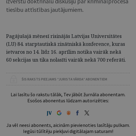
izvērstu doktrinālu diskusiju par kriminālprocesa
tiesību attīstības jautājumiem.
Pagājušajā mēnesī risinājās Latvijas Universitātes
(LU) 84. starptautiskā zinātniskā konference, kuras
ietvaros no 14. līdz 16. aprīlim notika vairāk nekā
60 sekcijas un tika nolasīti vairāk nekā 700 referāti.
ŠIS RAKSTS PIEEJAMS “JURISTA VĀRDA” ABONENTIEM
Lai lasītu šo rakstu tālāk, Tev jābūt žurnāla abonentam.
Esošos abonentus lūdzam autorizēties:
Ja vēl neesi abonents, aicinām pievienoties lasītāju pulkam.
Iegūsi tūlītēju piekļuvi digitālajam saturam!