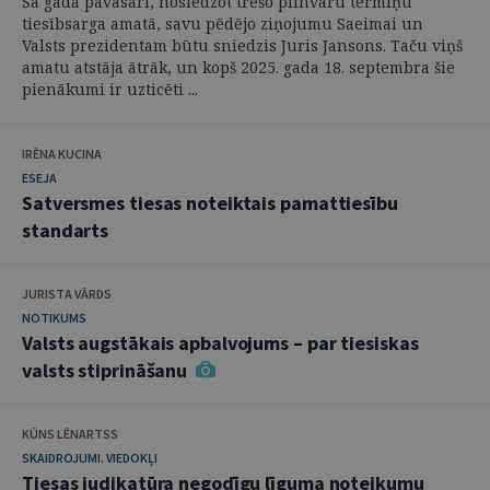
Šā gada pavasarī, noslēdzot trešo pilnvaru termiņu
tiesībsarga amatā, savu pēdējo ziņojumu Saeimai un
Valsts prezidentam būtu sniedzis Juris Jansons. Taču viņš
amatu atstāja ātrāk, un kopš 2025. gada 18. septembra šie
pienākumi ir uzticēti ...
IRĒNA KUCINA
ESEJA
Satversmes tiesas noteiktais pamattiesību
standarts
JURISTA VĀRDS
NOTIKUMS
Valsts augstākais apbalvojums – par tiesiskas
valsts stiprināšanu
KŪNS LĒNARTSS
SKAIDROJUMI. VIEDOKĻI
Tiesas judikatūra negodīgu līguma noteikumu