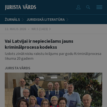
ŽURNĀLS
JURIDISKĀ LITERATŪRA
12. MAIJS 2026 • NR.5 (1423)
Vai Latvijai ir nepieciešams jauns
kriminālprocesa kodekss
Izdots zinātnisku rakstu krājums par godu Kriminālprocesa
likuma 20 gadiem
JURISTA VĀRDS