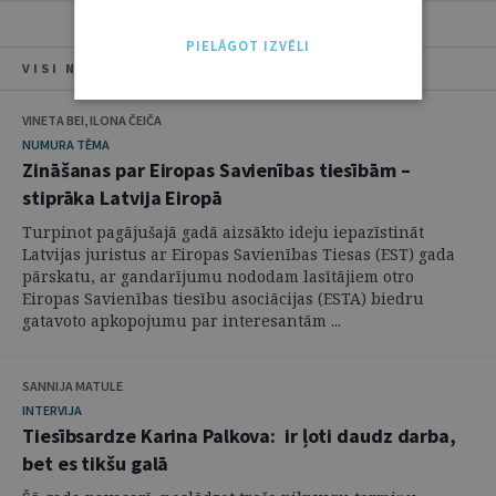
PIELĀGOT IZVĒLI
VISI NUMURA RAKSTI
VINETA BEI, ILONA ČEIČA
NUMURA TĒMA
Zināšanas par Eiropas Savienības tiesībām –
stiprāka Latvija Eiropā
Turpinot pagājušajā gadā aizsākto ideju iepazīstināt
Latvijas juristus ar Eiropas Savienības Tiesas (EST) gada
pārskatu, ar gandarījumu nododam lasītājiem otro
Eiropas Savienības tiesību asociācijas (ESTA) biedru
gatavoto apkopojumu par interesantām ...
SANNIJA MATULE
INTERVIJA
Tiesībsardze Karina Palkova: ir ļoti daudz darba,
bet es tikšu galā