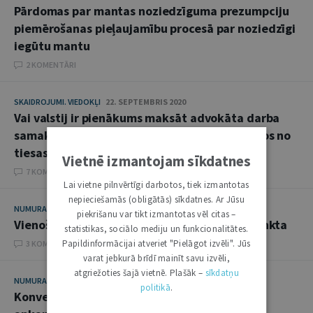
Pārdomas par mantas noziedzīguma prezumpciju
piemērošanas pieļaujamību procesā par noziedzīgi
iegūtu mantu
2 KOMENTĀRI
SKAIDROJUMI. VIEDOKĻI
22. SEPTEMBRIS 2020
Vai valstij ir pienākums maksāt advokāta darba
samaksu par apsūdzētās personas izvairīšanos no
tiesas
Vietnē izmantojam sīkdatnes
7 KOMENTĀRI
Lai vietne pilnvērtīgi darbotos, tiek izmantotas
nepieciešamās (obligātās) sīkdatnes. Ar Jūsu
NUMURA TĒMA
30. MAIJS 2017
piekrišanu var tikt izmantotas vēl citas –
Vienošanās kriminālprocesā: no tiesu skatpunkta
statistikas, sociālo mediju un funkcionalitātes.
Papildinformācijai atveriet "Pielāgot izvēli". Jūs
3 KOMENTĀRI
varat jebkurā brīdī mainīt savu izvēli,
atgriežoties šajā vietnē. Plašāk –
sīkdatņu
NUMURA TĒMA
7. JŪNIJS 2016
politikā
.
Konvencija pieprasa sistēmu vardarbības