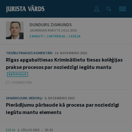
DUNDURS ZIGMUNDS
JAUNĀKAIS RAKSTS 14.11.2023
5 RAKSTI
/
1 INTERVIJA
/
1 ESEJA
TIESĪBU PRAKSES KOMENTĀRI
14. NOVEMBRIS 2023
Rīgas apgabaltiesas Krimināllietu tiesas kolēģijas
prakse procesos par noziedzīgi iegūtu mantu
1 KOMENTĀRI
SKAIDROJUMI. VIEDOKĻI
6. DECEMBRIS 2022
Pierādījumu pārbaude kā procesa par noziedzīgi
iegūtu mantu elements
ESEJA
2. JŪLIJS 2021 • 15:32