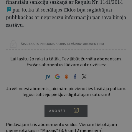
finansiālu sankciju saskaņā ar Regulu Nr. 1141/2014
par to, ka tā sociālajos tīklos bija saglabājusi
2
publikācijas ar neprecīzu informāciju par sava biroja
sastāvu.
ŠIS RAKSTS PIEEJAMS “JURISTA VĀRDA” ABONENTIEM
Lai lasītu šo rakstu tālāk, Tev jābūt žurnāla abonentam.
Esošos abonentus lūdzam autorizēties:
Ja vēl neesi abonents, aicinām pievienoties lasītāju pulkam.
Iegūsi tūlītēju piekļuvi digitālajam saturam!
ABONĒT
Piedāvājam trīs abonementu veidus. Vienam lietotājam
piemērotākais ir "Mazais" (3, 6 un 12 mēnešiem).