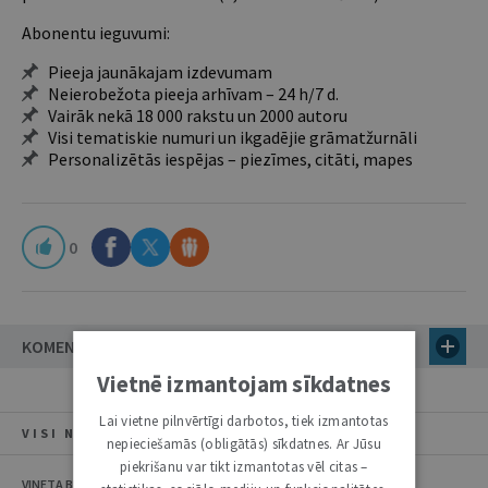
Abonentu ieguvumi:
Pieeja jaunākajam izdevumam
Neierobežota pieeja arhīvam – 24 h/7 d.
Vairāk nekā 18 000 rakstu un 2000 autoru
Visi tematiskie numuri un ikgadējie grāmatžurnāli
Personalizētās iespējas – piezīmes, citāti, mapes
0
KOMENTĀRI
Vietnē izmantojam sīkdatnes
Lai vietne pilnvērtīgi darbotos, tiek izmantotas
VISI NUMURA RAKSTI
nepieciešamās (obligātās) sīkdatnes. Ar Jūsu
piekrišanu var tikt izmantotas vēl citas –
VINETA BEI, ILONA ČEIČA