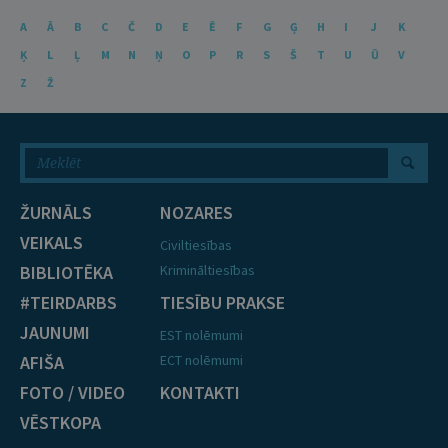
A
Ā
B
C
Č
D
E
Ē
F
G
Ģ
H
I
J
K
Ķ
L
Ļ
M
N
Ņ
O
P
R
S
Š
T
U
Ū
V
Z
Ž
ŽURNĀLS
NOZARES
VEIKALS
Civiltiesības
BIBLIOTĒKA
Krimināltiesības
#TEIRDARBS
TIESĪBU PRAKSE
JAUNUMI
EST nolēmumi
AFIŠA
ECT nolēmumi
FOTO / VIDEO
KONTAKTI
VĒSTKOPA