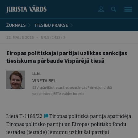
ŽURNĀLS
TIESĪBU PRAKSE
12. MAIJS 2026 • NR.5 (1423)
Eiropas politiskajai partijai uzliktas sankcijas
tiesiskuma pārbaude Vispārējā tiesā
LL.M.
VINETA BEI
ES Vispārējās tiesas tiesneses Ingas Reines juridiskā
padomniece,ESTA valdes locekle
Lietā T-1189/23
Eiropas politiskā partija apstrīdēja
1
Eiropas politisko partiju un Eiropas politisko fondu
iestādes (iestāde) lēmumu uzlikt šai partijai