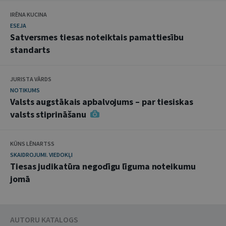
IRĒNA KUCINA
ESEJA
Satversmes tiesas noteiktais pamattiesību
standarts
JURISTA VĀRDS
NOTIKUMS
Valsts augstākais apbalvojums – par tiesiskas
valsts stiprināšanu
KŪNS LĒNARTSS
SKAIDROJUMI. VIEDOKĻI
Tiesas judikatūra negodīgu līguma noteikumu
jomā
AUTORU KATALOGS