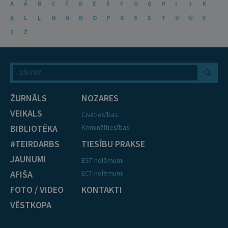
A
Ā
B
C
Č
D
E
Ē
F
G
Ģ
H
I
J
K
Ķ
L
Ļ
M
N
Ņ
O
P
R
S
Š
T
U
Ū
V
Z
Ž
ŽURNĀLS
NOZARES
VEIKALS
Civiltiesības
BIBLIOTĒKA
Krimināltiesības
#TEIRDARBS
TIESĪBU PRAKSE
JAUNUMI
EST nolēmumi
AFIŠA
ECT nolēmumi
FOTO / VIDEO
KONTAKTI
VĒSTKOPA