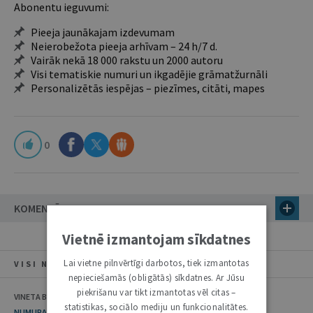
Abonentu ieguvumi:
Pieeja jaunākajam izdevumam
Neierobežota pieeja arhīvam – 24 h/7 d.
Vairāk nekā 18 000 rakstu un 2000 autoru
Visi tematiskie numuri un ikgadējie grāmatžurnāli
Personalizētās iespējas – piezīmes, citāti, mapes
0
KOMENTĀRI
Vietnē izmantojam sīkdatnes
Lai vietne pilnvērtīgi darbotos, tiek izmantotas
VISI NUMURA RAKSTI
nepieciešamās (obligātās) sīkdatnes. Ar Jūsu
piekrišanu var tikt izmantotas vēl citas –
VINETA BEI, ILONA ČEIČA
statistikas, sociālo mediju un funkcionalitātes.
NUMURA TĒMA