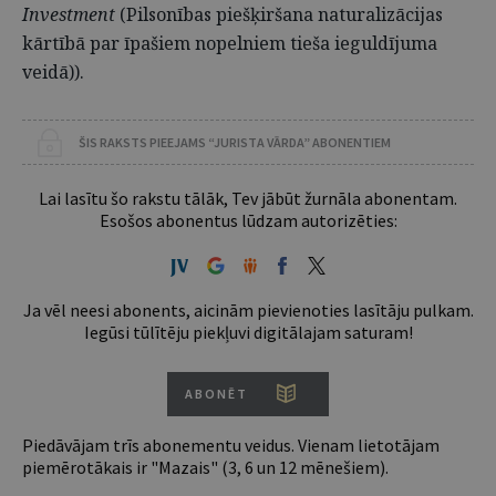
Investment
(Pilsonības piešķiršana naturalizācijas
kārtībā par īpašiem nopelniem tieša ieguldījuma
veidā)).
ŠIS RAKSTS PIEEJAMS “JURISTA VĀRDA” ABONENTIEM
Lai lasītu šo rakstu tālāk, Tev jābūt žurnāla abonentam.
Esošos abonentus lūdzam autorizēties:
Ja vēl neesi abonents, aicinām pievienoties lasītāju pulkam.
Iegūsi tūlītēju piekļuvi digitālajam saturam!
ABONĒT
Piedāvājam trīs abonementu veidus. Vienam lietotājam
piemērotākais ir "Mazais" (3, 6 un 12 mēnešiem).