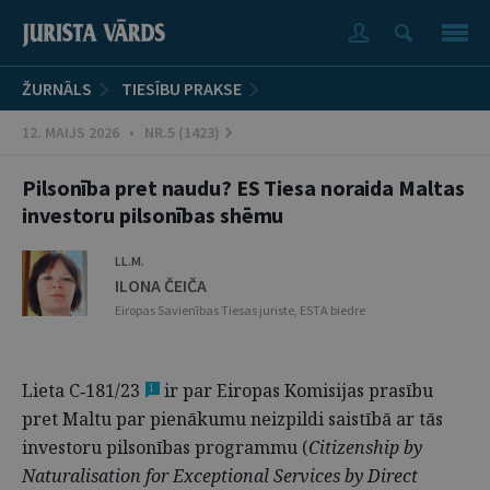
ŽURNĀLS
TIESĪBU PRAKSE
12. MAIJS 2026 • NR.5 (1423)
Pilsonība pret naudu? ES Tiesa noraida Maltas
investoru pilsonības shēmu
LL.M.
ILONA ČEIČA
Eiropas Savienības Tiesas juriste, ESTA biedre
Lieta C‑181/23
ir par Eiropas Komisijas prasību
1
pret Maltu par pienākumu neizpildi saistībā ar tās
investoru pilsonības programmu (
Citizen­ship by
Naturalisation for Exceptional Services by Direct