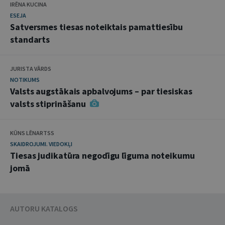
IRĒNA KUCINA
ESEJA
Satversmes tiesas noteiktais pamattiesību
standarts
JURISTA VĀRDS
NOTIKUMS
Valsts augstākais apbalvojums – par tiesiskas
valsts stiprināšanu
KŪNS LĒNARTSS
SKAIDROJUMI. VIEDOKĻI
Tiesas judikatūra negodīgu līguma noteikumu
jomā
AUTORU KATALOGS